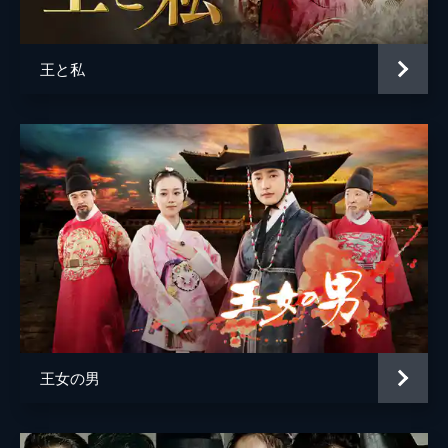
れ、母を心配させる。
31分
第5話 危険な密貿易
王と私
郡守の父に呼ばれ、日頃の行動を叱責される
ジュン。その帰り、手配書でダヒが謀反人の
娘で父と共に追われる身だと知り、彼女に逃
げるように知らせに行く。
31分
第6話 父の想い
捕縛されたジュンは父の前で身分差別を受け
る悔しさを訴える。そんなジュンを打ち据え
た父は彼を牢に入れる。その夜父は、明日は
平壌に連行され処刑される身となったジュン
を秘かに連れ出し…。
33分
第7話 故郷を後に
王女の男
追っ手が迫る中、母とダヒを連れたジュンは
なんとか都・漢陽（ハニャン）に辿り着い
た。だが、金を持ち逃げされ犯人を捜し当て