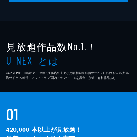
ジンだけが、ジュンに治療に使う水について
教えてくれた。
33分
見放題作品数
！
No.1
※
とは
U-NEXT
※GEM Partners調べ/2026年7⽉ 国内の主要な定額制動画配信サービスにおける洋画/邦画/
海外ドラマ/韓流・アジアドラマ/国内ドラマ/アニメを調査。別途、有料作品あり。
01
420,000
本以上が見放題！