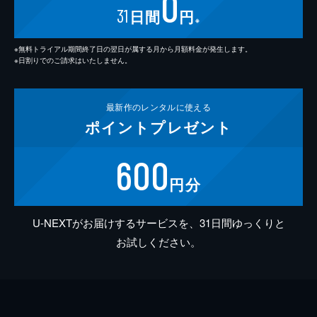
0
31
日間
円
※
※無料トライアル期間終了日の翌日が属する月から月額料金が発生します。
※日割りでのご請求はいたしません。
最新作の
レンタルに使える
ポイント
プレゼント
600
円分
U-NEXTがお届けするサービスを、31日間ゆっくりと
お試しください。