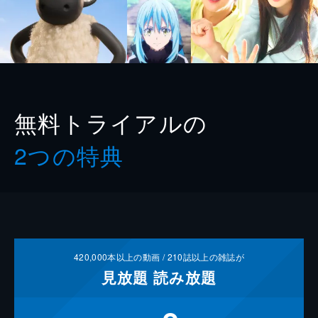
無料トライアルの
2つの特典
420,000
本以上の動画 /
210
誌以上の雑誌が
見放題
読み放題