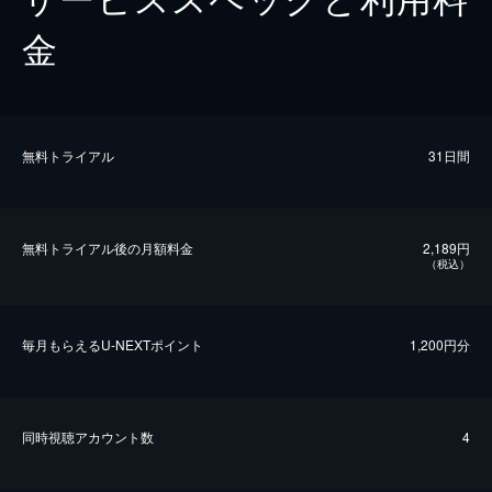
金
無料トライアル
31日間
無料トライアル後の⽉額料金
2,189円
（税込）
毎⽉もらえるU-NEXTポイント
1,200円分
同時視聴アカウント数
4