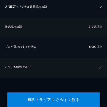
U-NEXTオリジナル書籍読み放題
雑誌読み放題
210誌以上
プロが選ぶおすすめ特集
5,000以上
いつでも解約できる
無料トライアルで 今すぐ観る