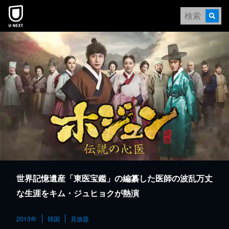
本文へスキップ
世界記憶遺産「東医宝鑑」の編纂した医師の波乱万丈
な生涯をキム・ジュヒョクが熱演
2013年
韓国
見放題