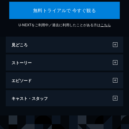
無料トライアルで 今すぐ観る
U-NEXTをご利用中／過去に利用したことがある方は
こちら
見どころ
ストーリー
エピソード
第1話 屈辱の日々
キャスト・スタッフ
軍官ホ・リュンの息子として生まれたジュン
は、父のような武人になることを夢見てい
る。しかし、母が側室で賤しい身分の出であ
出演
キム・ジュヒョク
ることから、本妻や異母兄のソクからは見下
パク・ジニ