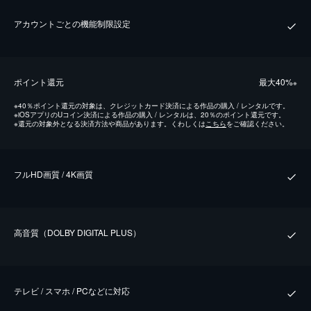
アカウントごとの機能制限設定
ポイント還元
最⼤40%
※
※
40％ポイント還元の対象は、クレジットカード決済による作品の購入 / レンタルです。
※
iOSアプリのUコイン決済による作品の購入 / レンタルは、20％のポイント還元です。
※
還元の対象外となる決済方法や商品があります。くわしくは
こちら
をご確認ください。
フルHD画質 / 4K画質
⾼⾳質（DOLBY DIGITAL PLUS）
テレビ / スマホ / PCなどに対応