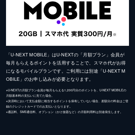
「U-NEXT MOBILE」はU-NEXTの「月額プラン」会員が
毎月もらえるポイントを活用することで、スマホ代がお得
になるモバイルプランです。ご利用には別途「U-NEXT M
OBILE」のお申し込みが必要となります。
※U-NEXTの月額プラン会員が毎月もらえる1,200円分のポイントを、U-NEXT MOBILEの
月額基本料の支払いに充てた場合。
※決済時において支払金額に相当するポイントを保有していない場合、差額分の料金はご登
録のクレジットカードでのお支払いとなります。
※通話料、SMS通信料、オプション（かけ放題など）の月額利用料は別途発生します。