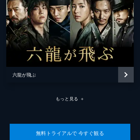
たものの、揉めているところに役人が来て投
獄されてしまう。
33分
第8話 名医ユ・ウィテ
長旅の末にジュンと母はようやく山陰（サヌ
ム）に到着。父からの紹介状を持って県監を
訪ねるが、頼みにしていた県監は退職してい
た。
33分
第9話 医術の道を目指す
六龍が飛ぶ
ジュンを騙したイルソは彼の怒りに恐れをな
して、償いに母子を自分の家に置くことに。
ウィテの医術に接したジュンは、彼に医術を
学ぼうと決心。イルソの紹介で医院の門を叩
もっと見る
＋
く。
33分
第10話 33種類の水
「一度の失敗が人の命を奪う」と言われるジ
ュン。誰の助けもない中で、ウィテの養女で
無料トライアルで 今すぐ観る
サムジョク大師と医療活動をして戻ったイェ