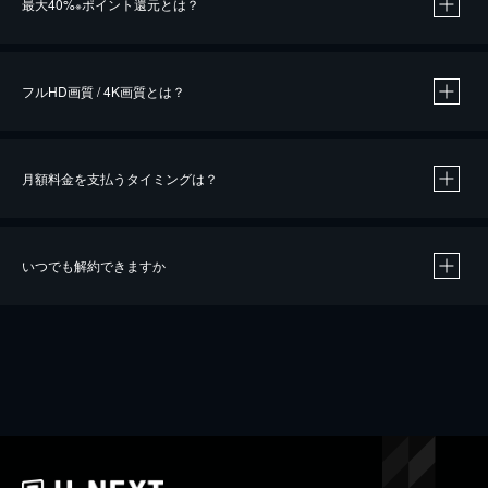
最大40%
ポイント還元とは？
※
※
作品によって必要なポイントが異なります。
フルHD画質 / 4K画質とは？
月額料金を支払うタイミングは？
※
40％ポイント還元の対象は、クレジットカード決済による作品の購入 / レンタルです。
※
iOSアプリのUコイン決済による作品の購入 / レンタルは、20％のポイント還元です。
※
還元の対象外となる決済方法や商品があります。くわしくは
こちら
をご確認ください。
いつでも解約できますか
こちら