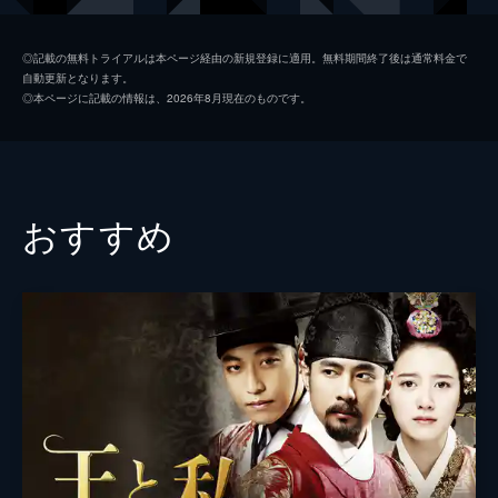
される日々を送っていた。
31分
ナムグン・ミン
第2話 罪人村の少女
◎記載の無料トライアルは本ページ経由の新規登録に適用。無料期間終了後は通常料金で
自動更新となります。
気を失っていたジュンは元内医院の医官だっ
パク・ウンビン
◎本ページに記載の情報は、2026年8月現在のものです。
たという男に助けられる。その男は王族を死
ペク・ユンシク
なせた罪を問われ、人里離れた村に流されて
いたのだった。
脚本
チェ・ワンギュ
31分
演出
キム・グンホン
第3話 捨てられた息子
おすすめ
ミヒョンと共に女真族の捕虜となったジュン
クォン・ソンチャン
がホ・リュンの息子だと知った彼らは、獄に
いた頭目とジュンの交換を持ちかける。だ
が、上官の反対に遭い、父はその申し出を拒
否せざるを得ない。
31分
第4話 運命の出会い
10年後、成長したジュンは幼なじみのヤンテ
らを従えて密貿易で稼いでいた。賭場に出入
りし妓房で酒浸りになり、喧嘩沙汰を起こす
彼は“龍川（ヨンチョン）の暴れ馬”と呼ば