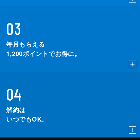
03
毎月もらえる
1,200
ポイントでお得に。
04
解約は
いつでもOK。