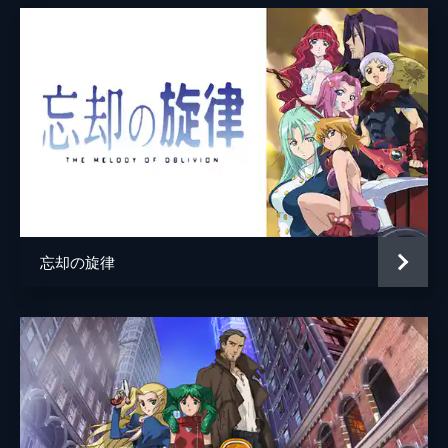
総作画監督
大島康弘
作画監督
佐村義一
森下博光
アニメーション制作
カオスプロジェクト
忘却の旋律