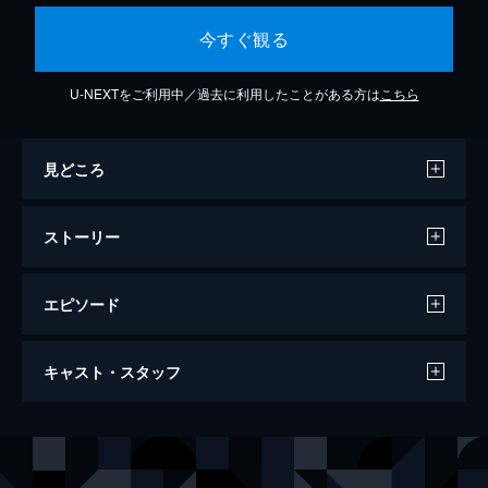
今すぐ観る
U-NEXTをご利用中／過去に利用したことがある方は
こちら
見どころ
ストーリー
エピソード
ジオブリーダーズ 魍魎遊撃隊 File-X ちび
キャスト・スタッフ
ねこ奪還(DVD版)
74分
声の出演
田波洋一
三木眞一郎
菊島雄佳
こおろぎさとみ