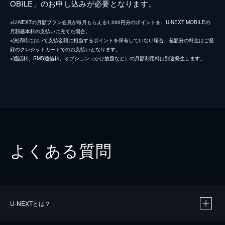
OBILE」のお申し込みが必要となります。
※U-NEXTの月額プラン会員が毎月もらえる1,200円分のポイントを、U-NEXT MOBILEの
月額基本料の支払いに充てた場合。
※決済時において支払金額に相当するポイントを保有していない場合、差額分の料金はご登
録のクレジットカードでのお支払いとなります。
※通話料、SMS通信料、オプション（かけ放題など）の月額利用料は別途発生します。
よくある質問
U-NEXTとは？