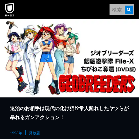
本文へスキップ
退治のお相手は現代の化け猫!?常人離れしたヤツらが
暴れるガンアクション！
1998年
見放題