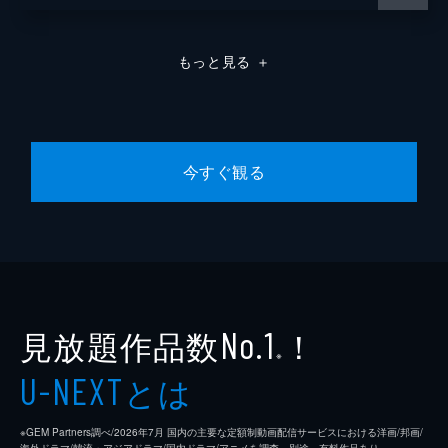
もっと見る
＋
今すぐ観る
見放題作品数
！
No.1
※
とは
U-NEXT
※GEM Partners調べ/2026年7⽉ 国内の主要な定額制動画配信サービスにおける洋画/邦画/
海外ドラマ/韓流・アジアドラマ/国内ドラマ/アニメを調査。別途、有料作品あり。