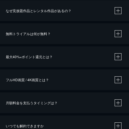
なぜ見放題作品とレンタル作品があるの？
無料トライアルは何が無料？
※
最大40%
ポイント還元とは？
※
※
作品によって必要なポイントが異なります。
フルHD画質 / 4K画質とは？
月額料金を支払うタイミングは？
※
40％ポイント還元の対象は、クレジットカード決済による作品の購入 / レンタルです。
※
iOSアプリのUコイン決済による作品の購入 / レンタルは、20％のポイント還元です。
※
還元の対象外となる決済方法や商品があります。くわしくは
こちら
をご確認ください。
いつでも解約できますか