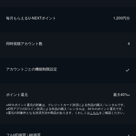
毎⽉もらえるU-NEXTポイント
1,200円分
同時視聴アカウント数
4
アカウントごとの機能制限設定
ポイント還元
最⼤40%
※
※
40％ポイント還元の対象は、クレジットカード決済による作品の購入 / レンタルです。
※
iOSアプリのUコイン決済による作品の購入 / レンタルは、20％のポイント還元です。
※
還元の対象外となる決済方法や商品があります。くわしくは
こちら
をご確認ください。
フルHD画質 / 4K画質