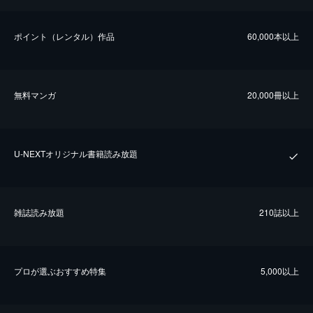
ポイント（レンタル）作品
60,000本以上
無料マンガ
20,000冊以上
U-NEXTオリジナル書籍読み放題
雑誌読み放題
210誌以上
プロが選ぶおすすめ特集
5,000以上