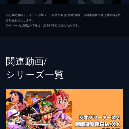
梅崎真紀
久川綾
◎記載の無料トライアルは本ページ経由の新規登録に適用。無料期間終了後は通常料金で
自動更新となります。
桜木高見
矢島晶子
◎本ページに記載の情報は、2026年8月現在のものです。
蘭東栄子
今井由香
姫萩夕
日高奈留美
矢島隊長
大塚明夫
関連動画/
入江
山寺宏一
シリーズ⼀覧
まや
飯塚雅弓
成沢
長沢美樹
分隊長
大川透
黒猫,お役人
堀勝之祐
化け猫
真殿光昭