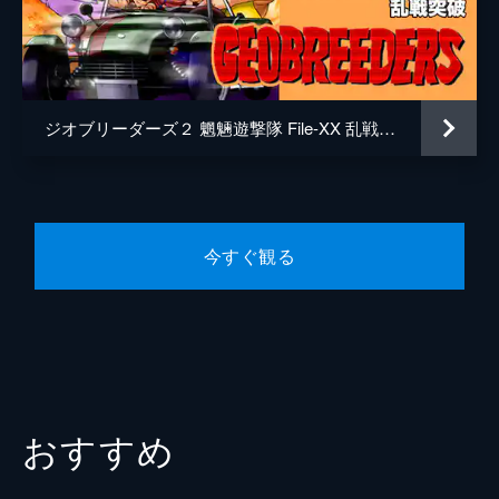
デカルト
中田譲治
又場
入江崇史
隊員
尾形雅宏
ジオブリーダーズ２ 魍魎遊撃隊 File-XX 乱戦突破
副長猫・シールズ
檜山修之
隊長猫
長嶝高士
猫Ａ
沖田蒼樹
今すぐ観る
ヘリの操縦士
浜田賢二
総監督
もりやまゆうじ
キャラクターデザイン
大島康弘
原作
伊藤明弘
音楽
中川幸太郎
おすすめ
演出
坂田純一