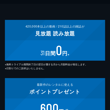
420,000
本以上の動画 /
210
誌以上の雑誌が
見放題
読み放題
0
31
日間
円
※
※無料トライアル期間終了日の翌日が属する月から月額料金が発生します。
※日割りでのご請求はいたしません。
最新作の
レンタルに使える
ポイント
プレゼント
600