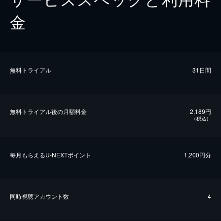
金
無料トライアル
31日間
無料トライアル後の⽉額料金
2,189円
（税込）
毎⽉もらえるU-NEXTポイント
1,200円分
同時視聴アカウント数
4