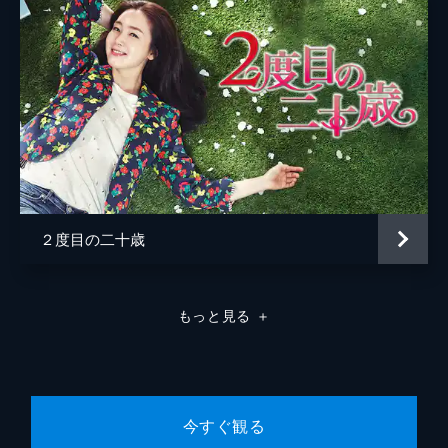
ることに。しかし、その後デモに参加した
人々には裏があるようだった。
64分
第8話
市長を辞職に追い込んで勝利気分に浸ったの
もつかの間、仕事を失うことになってしまっ
たミレ。同じように副市長を辞めたグクはミ
レを旅行に誘う。雰囲気に流されついていっ
たミレは…!?
63分
２度目の二十歳
第9話
ジュファの言葉に憤慨したミレは、自分が市
長になればもっとクリーンな市政ができると
言い返してしまう。その結果、本当に市長選
もっと見る
＋
挙に出馬することになり…!?
62分
第10話
選挙資金を支援してくれる人とはグクの婚約
者ゴヘだった。白紙の小切手を受け取らなか
今すぐ観る
ったミレだが、選挙資金がどれほど必要か、