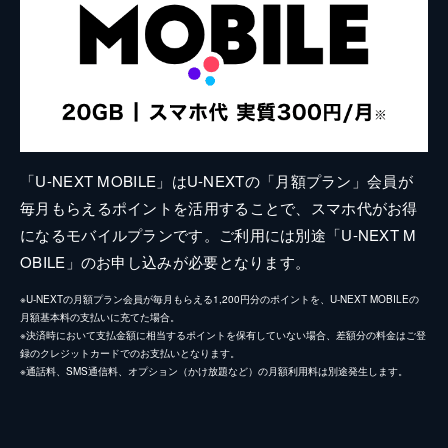
「U-NEXT MOBILE」はU-NEXTの「月額プラン」会員が
毎月もらえるポイントを活用することで、スマホ代がお得
になるモバイルプランです。ご利用には別途「U-NEXT M
OBILE」のお申し込みが必要となります。
※U-NEXTの月額プラン会員が毎月もらえる1,200円分のポイントを、U-NEXT MOBILEの
月額基本料の支払いに充てた場合。
※決済時において支払金額に相当するポイントを保有していない場合、差額分の料金はご登
録のクレジットカードでのお支払いとなります。
※通話料、SMS通信料、オプション（かけ放題など）の月額利用料は別途発生します。