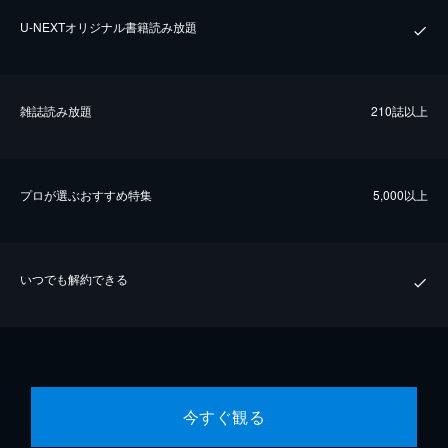
U-NEXTオリジナル書籍読み放題
雑誌読み放題
210誌以上
プロが選ぶおすすめ特集
5,000以上
いつでも解約できる
今すぐ観る