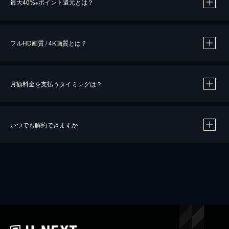
最大40%
ポイント還元とは？
※
※
作品によって必要なポイントが異なります。
フルHD画質 / 4K画質とは？
月額料金を支払うタイミングは？
※
40％ポイント還元の対象は、クレジットカード決済による作品の購入 / レンタルです。
※
iOSアプリのUコイン決済による作品の購入 / レンタルは、20％のポイント還元です。
※
還元の対象外となる決済方法や商品があります。くわしくは
こちら
をご確認ください。
いつでも解約できますか
こちら