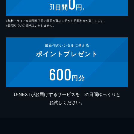
0
31
日間
円
※
※無料トライアル期間終了日の翌日が属する月から月額料金が発生します。
※日割りでのご請求はいたしません。
最新作の
レンタルに使える
ポイント
プレゼント
600
円分
U-NEXTがお届けするサービスを、31日間ゆっくりと
お試しください。