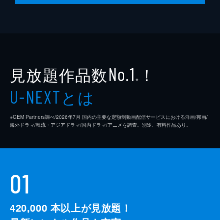
初めて気がつく。グクは「身体放棄覚書」と
いう紙をミレに差出し…!?
64分
見放題作品数
！
No.1
※
とは
U-NEXT
※GEM Partners調べ/2026年7⽉ 国内の主要な定額制動画配信サービスにおける洋画/邦画/
海外ドラマ/韓流・アジアドラマ/国内ドラマ/アニメを調査。別途、有料作品あり。
01
420,000
本以上が見放題！