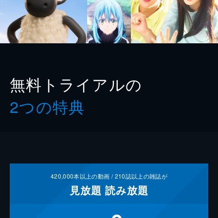
無料トライアルの
2つの特典
420,000
本以上の動画 /
210
誌以上の雑誌が
見放題
読み放題