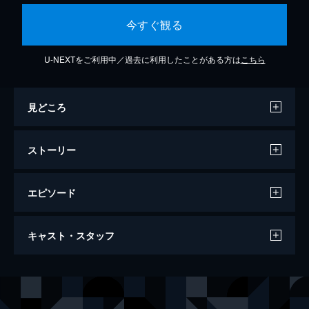
今すぐ観る
U-NEXTをご利用中／過去に利用したことがある方は
こちら
見どころ
ストーリー
エピソード
第1話
キャスト・スタッフ
地方都市インジュ。10級公務員のシン･ミレ
は、今日も市議会でのお茶くみに精を出す35
歳。インジュ市長が、とある国会議員に渡す
出演
キム・ソナ
裏金作りをするため「ママカリ娘大会」を計
チャ・スンウォン