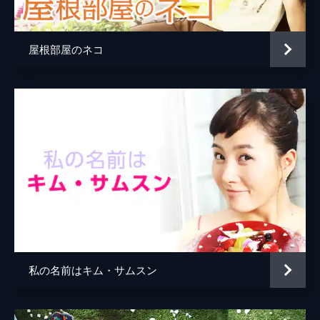
紙貼りが気になり…!?
64分
第5話
屋根部屋のネコ
再び日常に戻るミレ。賞金を楽しみにしてい
たが、ジョンドからすでに賞金が渡されたこ
とになっていると聞き驚く。親しくなったグ
クに何とか手助けを頼もうと訪ねたが、その
場には婚約者ゴヘが。
63分
第6話
ミレは市議のジュファとけんかになり市庁か
ら追い出されてしまう。怒りに燃えたミレ
は、「ママカリ娘大会」で着たドレスと王冠
をつけ、市庁前で単独デモに打ってでる。
62分
第7話
私の名前はキム・サムスン
市長の不正を暴き失脚させようと誘うグク
に、自分は利用されているだけではと疑うミ
レ。単独デモを続けるミレにジョンドが加わ