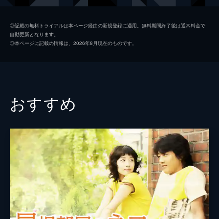
画する。
64分
チュ・サンミ
第2話
◎記載の無料トライアルは本ページ経由の新規登録に適用。無料期間終了後は通常料金で
自動更新となります。
「ママカリ娘大会」の運営は誰の手に？ 賞
イ・ヒョンチョル
◎本ページに記載の情報は、2026年8月現在のものです。
金の２千万ウォンで何とか借金を返したいと
脚本
キム・ウンスク
たくらむミレまで加勢して、グクは結局大会
運営の責任者になってしまう。
演出
シン・ウチョル
63分
第3話
おすすめ
大物政治家BBに「インジュ市長を追い出
せ」と言われ当惑するグク。最終候補者15人
の「ママカリ娘大会｣の合同合宿に有給休暇
の全てを使って参加したミレは、冷やかな視
線など気にせず奮闘する。
64分
第4話
「ママカリ娘大会」の合宿。ボランティア活
動で、とある老人の家の壁紙貼りに出かけた
ミレと候補者たち。激励に訪れた国会議員の
会食の席に出席するが、途中でやめてきた壁