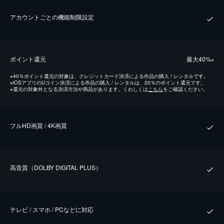
アカウントごとの機能制限設定
ポイント還元
最⼤40%
※
※
40％ポイント還元の対象は、クレジットカード決済による作品の購入 / レンタルです。
※
iOSアプリのUコイン決済による作品の購入 / レンタルは、20％のポイント還元です。
※
還元の対象外となる決済方法や商品があります。くわしくは
こちら
をご確認ください。
フルHD画質 / 4K画質
⾼⾳質（DOLBY DIGITAL PLUS）
テレビ / スマホ / PCなどに対応