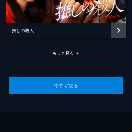
神様とユアン（白濱亜嵐）は、双子の兄弟だ
った。神様は元々は自分こそが俳優・一ノ瀬
ユアンで、自分の死後は兄弟のシオンがユア
ンに成り代わっていたことを告白し…。
推しの殺人
53分
#10
ユアン（白濱亜嵐）しか生き返ることが許さ
れないと判明する中、タイムリミットへのカ
もっと見る
＋
ウントダウンが始まる。焦った神様がユアン
と凜（広瀬アリス）に恋をするよう迫り…。
53分
今すぐ観る