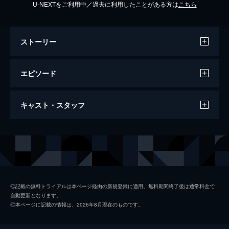
U-NEXTをご利用中／過去に利用したことがある方は
こちら
ストーリー
エピソード
#01
キャスト・スタッフ
気が付くと見知らぬ映画館に閉じ込められた
凜（広瀬アリス）と数名の男女。凜たち
は“神様”を名乗る謎の生き物から自分たちが
出演
白濱亜嵐
死んだと聞かされ、あるゲームを提示され
広瀬アリス
る。
53分
未来穂香
#02
◎記載の無料トライアルは本ページ経由の新規登録に適用。無料期間終了後は通常料金で
自動更新となります。
一夜の関係を持った大樹（KENCHI）と静江
尾上寛之
◎本ページに記載の情報は、2026年8月現在のものです。
（月船さらら）は、恋愛が成立したと宣言。
加賀美セイラ
しかし神様にウソを見破られ、２人はブラッ