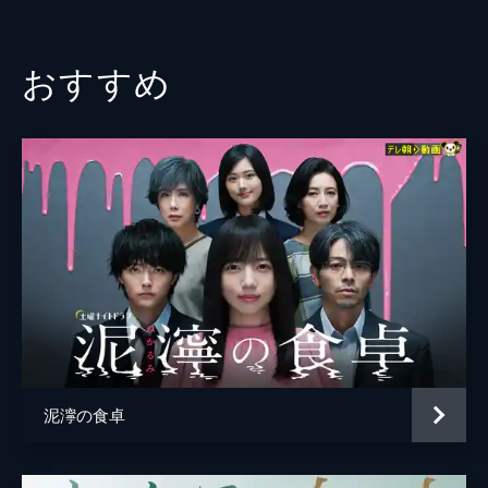
クホールへ落とされることになるが…。
辻本耕志
53分
田中美奈子
#03
おすすめ
ブラックホールに身を投げたユアン（白濱亜
落合モトキ
嵐）は神様に救出されたが、以降、凜（広瀬
アリス）と距離を取るように。そんな中、賢
郭智博
一（甲本雅裕）が心配な真（郭智博）は…。
53分
月船さらら
#04
甲本雅裕
下界で静江（月船さらら）は、自分が元恋人
のジョージ（落合モトキ）に殺されたことを
KENCHI
知る。そんな中、ユアン（白濱亜嵐）たちは
静江たちを救助するため下界へ向かうが…。
脚本
喜安浩平
53分
登米裕一
#05
賢一（甲本雅裕）は静江（月船さらら）に秘
プロデューサー
前田菜穂
密をバラされるが、アリエル（加賀美セイ
泥濘の食卓
佐藤敦司
ラ）から愛の告白を受け…。一方、静江は大
樹（KENCHI）と再び一夜を共にし…。
渕江麻衣子
53分