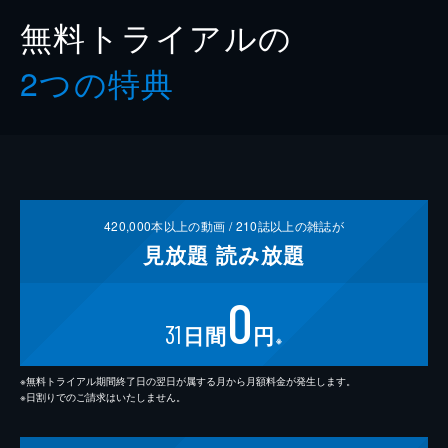
無料トライアルの
2つの特典
420,000
本以上の動画 /
210
誌以上の雑誌が
見放題
読み放題
0
31
日間
円
※
※無料トライアル期間終了日の翌日が属する月から月額料金が発生します。
※日割りでのご請求はいたしません。