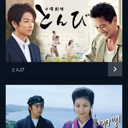
江上敬子
前田吟
笹野高史
宝田明
椎名桔平
脚本
永田優子
とんび
プロデューサー
鈴木早苗
平田さおり
原作
増田昭一
演出
土井裕泰