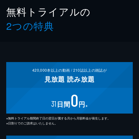
無料トライアルの
2つの特典
420,000
本以上の動画 /
210
誌以上の雑誌が
見放題
読み放題
0
31
日間
円
※
※無料トライアル期間終了日の翌日が属する月から月額料金が発生します。
※日割りでのご請求はいたしません。