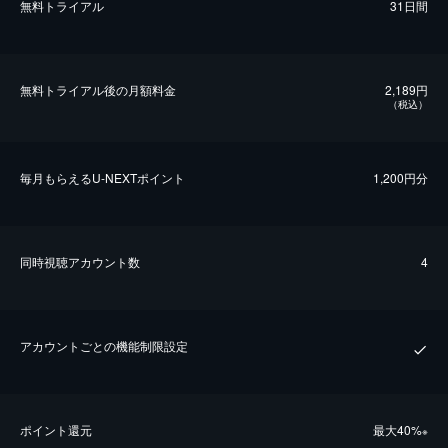
無料トライアル
31日間
無料トライアル後の⽉額料金
2,189円
（税込）
毎⽉もらえるU-NEXTポイント
1,200円分
同時視聴アカウント数
4
アカウントごとの機能制限設定
ポイント還元
最⼤40%
※