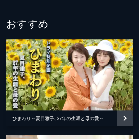
森遥野
五十嵐陽向
おすすめ
深田恭子
伊藤かずえ
柄本時生
村松利史
森下能幸
井上肇
前田淳
須田邦裕
ひまわり～夏目雅子､27年の生涯と母の愛～
渡辺卓
Aima Li