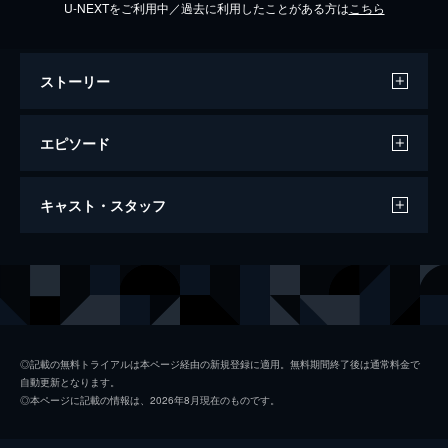
U-NEXTをご利用中／過去に利用したことがある方は
こちら
ストーリー
エピソード
2014/8/25放送 "終戦69年"ドラマ特別企
キャスト・スタッフ
画｢遠い約束～星になったこどもたち～｣
松山ケンイチ、二階堂ふみ。戦争が終わり悲
劇が始まった。満州難民収容所・戦争孤児の
出演
松山ケンイチ
切なく儚い命の物語。深田恭子、加藤清史
郎、柄本時生、笹野高史、宝田明、椎名桔
二階堂ふみ
平。
加藤清史郎
109分
◎記載の無料トライアルは本ページ経由の新規登録に適用。無料期間終了後は通常料金で
自動更新となります。
山田望叶
◎本ページに記載の情報は、2026年8月現在のものです。
髙澤父母道