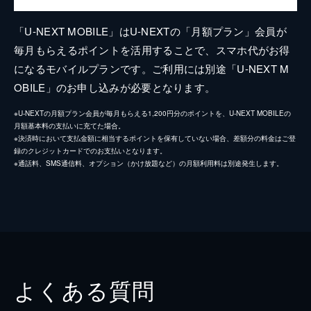
「U-NEXT MOBILE」はU-NEXTの「月額プラン」会員が
毎月もらえるポイントを活用することで、スマホ代がお得
になるモバイルプランです。ご利用には別途「U-NEXT M
OBILE」のお申し込みが必要となります。
※U-NEXTの月額プラン会員が毎月もらえる1,200円分のポイントを、U-NEXT MOBILEの
月額基本料の支払いに充てた場合。
※決済時において支払金額に相当するポイントを保有していない場合、差額分の料金はご登
録のクレジットカードでのお支払いとなります。
※通話料、SMS通信料、オプション（かけ放題など）の月額利用料は別途発生します。
よくある質問