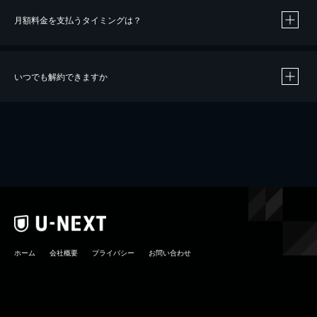
月額料金を支払うタイミングは？
※
40％ポイント還元の対象は、クレジットカード決済による作品の購入 / レンタルです。
※
iOSアプリのUコイン決済による作品の購入 / レンタルは、20％のポイント還元です。
※
還元の対象外となる決済方法や商品があります。くわしくは
こちら
をご確認ください。
いつでも解約できますか
こちら
ホーム
会社概要
プライバシー
お問い合わせ