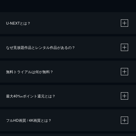
U-NEXTとは？
なぜ見放題作品とレンタル作品があるの？
無料トライアルは何が無料？
※
最大40%
ポイント還元とは？
※
※
作品によって必要なポイントが異なります。
フルHD画質 / 4K画質とは？