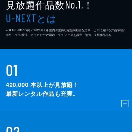
見放題作品数
！
No.1
※
とは
U-NEXT
※GEM Partners調べ/2026年7⽉ 国内の主要な定額制動画配信サービスにおける洋画/邦画/
海外ドラマ/韓流・アジアドラマ/国内ドラマ/アニメを調査。別途、有料作品あり。
01
420,000
本以上が見放題！
最新レンタル作品も充実。
02