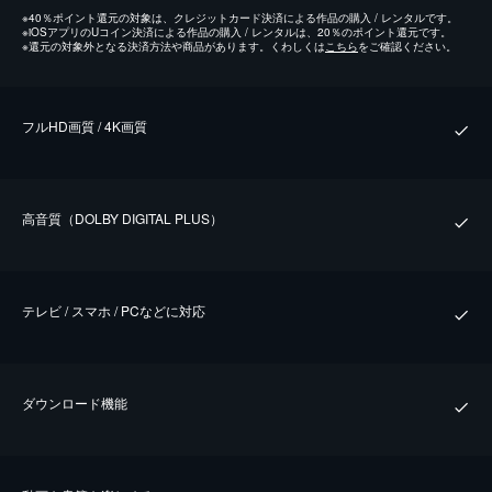
※
40％ポイント還元の対象は、クレジットカード決済による作品の購入 / レンタルです。
※
iOSアプリのUコイン決済による作品の購入 / レンタルは、20％のポイント還元です。
※
還元の対象外となる決済方法や商品があります。くわしくは
こちら
をご確認ください。
フルHD画質 / 4K画質
⾼⾳質（DOLBY DIGITAL PLUS）
テレビ / スマホ / PCなどに対応
ダウンロード機能