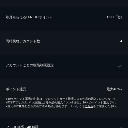
毎⽉もらえるU-NEXTポイント
1,200円分
同時視聴アカウント数
4
アカウントごとの機能制限設定
ポイント還元
最⼤40%
※
※
40％ポイント還元の対象は、クレジットカード決済による作品の購入 / レンタルです。
※
iOSアプリのUコイン決済による作品の購入 / レンタルは、20％のポイント還元です。
※
還元の対象外となる決済方法や商品があります。くわしくは
こちら
をご確認ください。
フルHD画質 / 4K画質