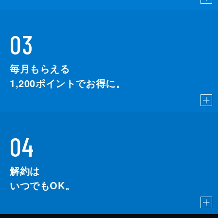
03
毎月もらえる
1,200
ポイントでお得に。
04
解約は
いつでもOK。