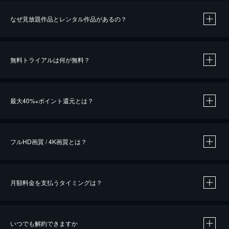
なぜ見放題作品とレンタル作品があるの？
無料トライアルは何が無料？
※
最大40%
ポイント還元とは？
※
※
作品によって必要なポイントが異なります。
フルHD画質 / 4K画質とは？
月額料金を支払うタイミングは？
※
40％ポイント還元の対象は、クレジットカード決済による作品の購入 / レンタルです。
※
iOSアプリのUコイン決済による作品の購入 / レンタルは、20％のポイント還元です。
※
還元の対象外となる決済方法や商品があります。くわしくは
こちら
をご確認ください。
いつでも解約できますか