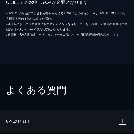
OBILE」のお申し込みが必要となります。
※U-NEXTの月額プラン会員が毎月もらえる1,200円分のポイントを、U-NEXT MOBILEの
月額基本料の支払いに充てた場合。
※決済時において支払金額に相当するポイントを保有していない場合、差額分の料金はご登
録のクレジットカードでのお支払いとなります。
※通話料、SMS通信料、オプション（かけ放題など）の月額利用料は別途発生します。
よくある質問
U-NEXTとは？