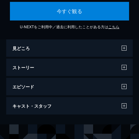
今すぐ観る
U-NEXTをご利用中／過去に利用したことがある方は
こちら
見どころ
ストーリー
エピソード
硫黄島からの手紙
キャスト・スタッフ
2006年、硫黄島。地中から発見された数百
通もの手紙。それは、61年前にこの島で戦っ
た男たちが家族に宛てて書き残したものだっ
出演
栗林忠道中将
渡辺謙
た。届くことのなかった手紙に、彼らは何を
西郷
二宮和也