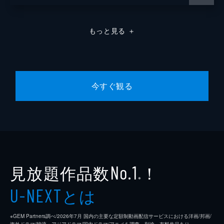
もっと見る
＋
今すぐ観る
見放題作品数
！
No.1
※
とは
U-NEXT
※GEM Partners調べ/2026年7⽉ 国内の主要な定額制動画配信サービスにおける洋画/邦画/
海外ドラマ/韓流・アジアドラマ/国内ドラマ/アニメを調査。別途、有料作品あり。