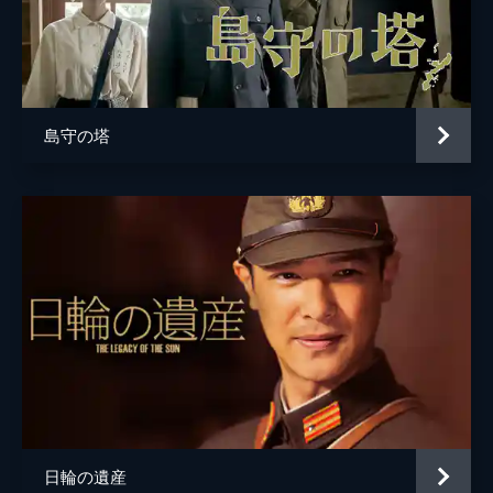
島守の塔
日輪の遺産