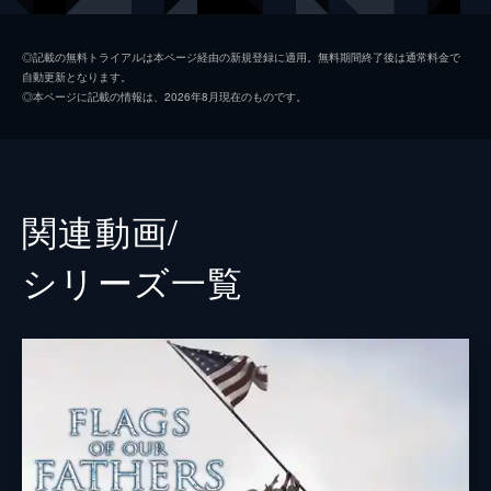
託したのか…!?
141分
バロン西（西竹一中佐）
伊原剛志
◎記載の無料トライアルは本ページ経由の新規登録に適用。無料期間終了後は通常料金で
自動更新となります。
清水
加瀬亮
◎本ページに記載の情報は、2026年8月現在のものです。
野崎
松崎悠希
伊藤中尉
中村獅童
花子
nae
関連動画/
ルーク・エバール
シリーズ⼀覧
マーク・モーゼス
ロクサーヌ・ハート
尾崎英二郎
監督
クリント・イーストウッド
脚本
アイリス・ヤマシタ