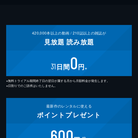
420,000
本以上の動画 /
210
誌以上の雑誌が
見放題
読み放題
0
31
日間
円
※
※無料トライアル期間終了日の翌日が属する月から月額料金が発生します。
※日割りでのご請求はいたしません。
最新作の
レンタルに使える
ポイント
プレゼント
600