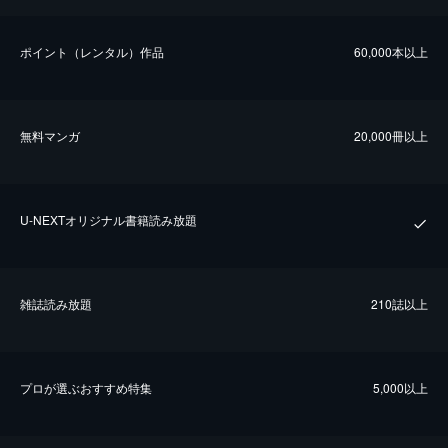
ポイント（レンタル）作品
60,000本以上
無料マンガ
20,000冊以上
U-NEXTオリジナル書籍読み放題
雑誌読み放題
210誌以上
プロが選ぶおすすめ特集
5,000以上