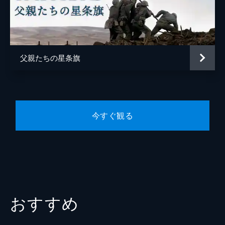
原作
栗林忠道
吉田津由子
音楽
カイル・イーストウッド
父親たちの星条旗
マイケル・スティーヴンス
製作
クリント・イーストウッド
スティーヴン・スピルバーグ
今すぐ観る
ロバート・ロレンツ
おすすめ