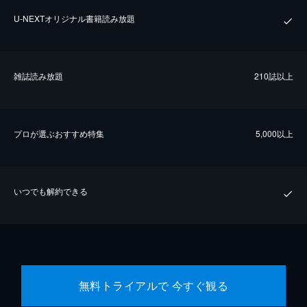
U-NEXTオリジナル書籍読み放題
雑誌読み放題
210誌以上
プロが選ぶおすすめ特集
5,000以上
いつでも解約できる
無料トライアルで 今すぐ観る