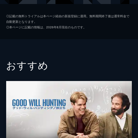
任務が課せられて…!?
148分
アーサー
ジョセフ・ゴードン＝レヴィット
◎記載の無料トライアルは本ページ経由の新規登録に適用。無料期間終了後は通常料金で
自動更新となります。
モル
マリオン・コティヤール
◎本ページに記載の情報は、2026年8月現在のものです。
アリアドネ
エレン・ペイジ
イームス
トム・ハーディ
ユスフ
ディリープ・ラオ
おすすめ
ロバート・フィッシャー
キリアン・マーフィ
ブラウニング
トム・ベレンジャー
マイルズ
マイケル・ケイン
モーリス・フィッシャー
ピート・ポスルスウェイト
ナッシュ
ルーカス・ハース
タルラ・ライリー