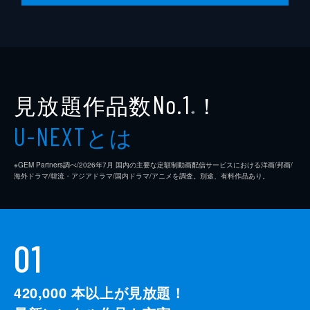
見放題作品数
！
No.1
※
とは
U-NEXT
※GEM Partners調べ/2026年7⽉ 国内の主要な定額制動画配信サービスにおける洋画/邦画/
海外ドラマ/韓流・アジアドラマ/国内ドラマ/アニメを調査。別途、有料作品あり。
01
420,000
本以上が見放題！