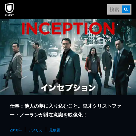
本文へスキップ
仕事：他人の夢に入り込むこと。鬼才クリストファ
ー・ノーランが潜在意識を映像化！
2010年
アメリカ
見放題