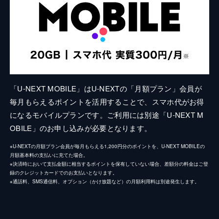
「U-NEXT MOBILE」はU-NEXTの「月額プラン」会員が
毎月もらえるポイントを活用することで、スマホ代がお得
になるモバイルプランです。ご利用には別途「U-NEXT M
OBILE」のお申し込みが必要となります。
※U-NEXTの月額プラン会員が毎月もらえる1,200円分のポイントを、U-NEXT MOBILEの
月額基本料の支払いに充てた場合。
※決済時において支払金額に相当するポイントを保有していない場合、差額分の料金はご登
録のクレジットカードでのお支払いとなります。
※通話料、SMS通信料、オプション（かけ放題など）の月額利用料は別途発生します。