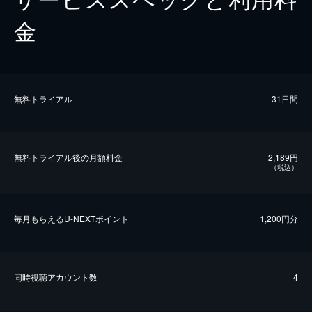
金
無料トライアル
31日間
無料トライアル後の⽉額料金
2,189円
（税込）
毎⽉もらえるU-NEXTポイント
1,200円分
同時視聴アカウント数
4