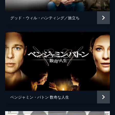
ティム・ケルハー
マイケル・ガストン
グッド・ウィル・ハンティング／旅立ち
フィリッパ
クレア・ギア
ジェームズ
マグナス・ノーラン
タダシ
タイ・リ・リー
監督
クリストファー・ノーラン
脚本
クリストファー・ノーラン
音楽
ハンス・ジマー
製作
エマ・トーマス
クリストファー・ノーラン
ベンジャミン・バトン 数奇な人生