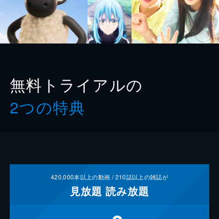
無料トライアルの
2つの特典
420,000
本以上の動画 /
210
誌以上の雑誌が
見放題
読み放題