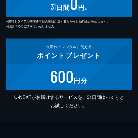
0
31
日間
円
※
※無料トライアル期間終了日の翌日が属する月から月額料金が発生します。
※日割りでのご請求はいたしません。
最新作の
レンタルに使える
ポイント
プレゼント
600
円分
U-NEXTがお届けするサービスを、31日間ゆっくりと
お試しください。