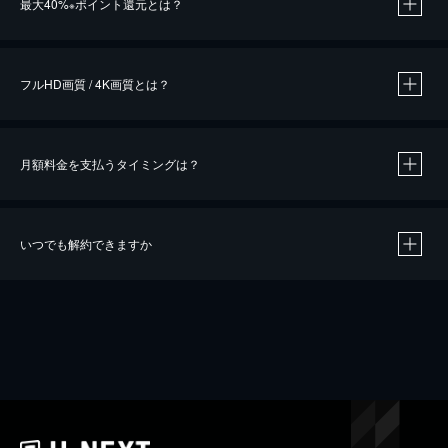
最大40%
ポイント還元とは？
※
※
作品によって必要なポイントが異なります。
フルHD画質 / 4K画質とは？
月額料金を支払うタイミングは？
※
40％ポイント還元の対象は、クレジットカード決済による作品の購入 / レンタルです。
※
iOSアプリのUコイン決済による作品の購入 / レンタルは、20％のポイント還元です。
※
還元の対象外となる決済方法や商品があります。くわしくは
こちら
をご確認ください。
いつでも解約できますか
こちら