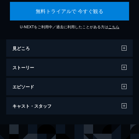
無料トライアルで 今すぐ観る
U-NEXTをご利用中／過去に利用したことがある方は
こちら
見どころ
ストーリー
エピソード
インセプション
キャスト・スタッフ
人が夢に入っているときに潜在意識の奥底ま
で潜り込み、他人のアイデアを盗む出すとい
う犯罪分野としては最高の技術を持つコブ。
出演
コブ
レオナルド・ディカプリオ
そんなコブに「インセプション」と呼ばれる
サイトー
渡辺謙