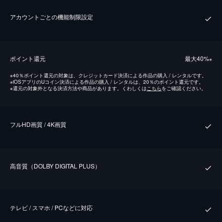
アカウントごとの機能制限設定
ポイント還元
最⼤40%
※
※
40％ポイント還元の対象は、クレジットカード決済による作品の購入 / レンタルです。
※
iOSアプリのUコイン決済による作品の購入 / レンタルは、20％のポイント還元です。
※
還元の対象外となる決済方法や商品があります。くわしくは
こちら
をご確認ください。
フルHD画質 / 4K画質
⾼⾳質（DOLBY DIGITAL PLUS）
テレビ / スマホ / PCなどに対応