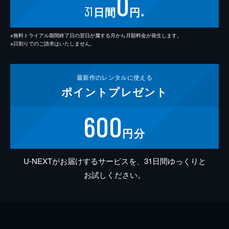
0
31
日間
円
※
※無料トライアル期間終了日の翌日が属する月から月額料金が発生します。
※日割りでのご請求はいたしません。
最新作の
レンタルに使える
ポイント
プレゼント
600
円分
U-NEXTがお届けするサービスを、31日間ゆっくりと
お試しください。