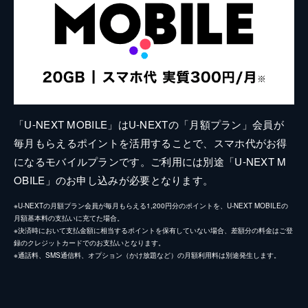
「U-NEXT MOBILE」はU-NEXTの「月額プラン」会員が
毎月もらえるポイントを活用することで、スマホ代がお得
になるモバイルプランです。ご利用には別途「U-NEXT M
OBILE」のお申し込みが必要となります。
※U-NEXTの月額プラン会員が毎月もらえる1,200円分のポイントを、U-NEXT MOBILEの
月額基本料の支払いに充てた場合。
※決済時において支払金額に相当するポイントを保有していない場合、差額分の料金はご登
録のクレジットカードでのお支払いとなります。
※通話料、SMS通信料、オプション（かけ放題など）の月額利用料は別途発生します。