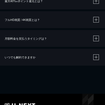
最大40%
ポイント還元とは？
※
※
作品によって必要なポイントが異なります。
フルHD画質 / 4K画質とは？
月額料金を支払うタイミングは？
※
40％ポイント還元の対象は、クレジットカード決済による作品の購入 / レンタルです。
※
iOSアプリのUコイン決済による作品の購入 / レンタルは、20％のポイント還元です。
※
還元の対象外となる決済方法や商品があります。くわしくは
こちら
をご確認ください。
いつでも解約できますか
こちら