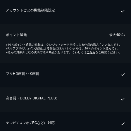
アカウントごとの機能制限設定
ポイント還元
最⼤40%
※
※
40％ポイント還元の対象は、クレジットカード決済による作品の購入 / レンタルです。
※
iOSアプリのUコイン決済による作品の購入 / レンタルは、20％のポイント還元です。
※
還元の対象外となる決済方法や商品があります。くわしくは
こちら
をご確認ください。
フルHD画質 / 4K画質
⾼⾳質（DOLBY DIGITAL PLUS）
テレビ / スマホ / PCなどに対応