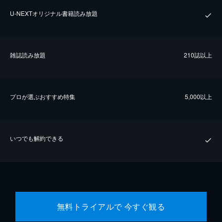
U-NEXTオリジナル書籍読み放題
雑誌読み放題
210誌以上
プロが選ぶおすすめ特集
5,000以上
いつでも解約できる
無料トライアルで 今すぐ観る