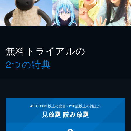
無料トライアルの
2つの特典
420,000
本以上の動画 /
210
誌以上の雑誌が
見放題
読み放題