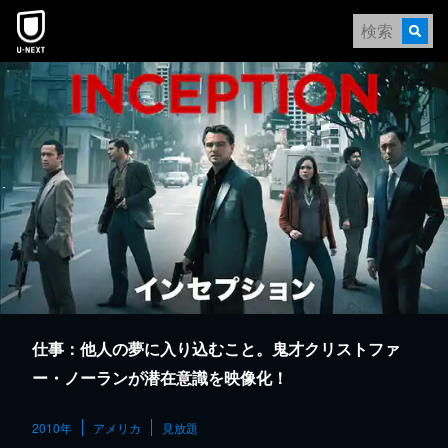
本文へスキップ
仕事：他人の夢に入り込むこと。鬼才クリストファ
ー・ノーランが潜在意識を映像化！
2010年
アメリカ
見放題