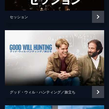
ティム・ケルハー
マイケル・ガストン
セッション
フィリッパ
クレア・ギア
ジェームズ
マグナス・ノーラン
タダシ
タイ・リ・リー
監督
クリストファー・ノーラン
脚本
クリストファー・ノーラン
音楽
ハンス・ジマー
製作
エマ・トーマス
クリストファー・ノーラン
グッド・ウィル・ハンティング／旅立ち