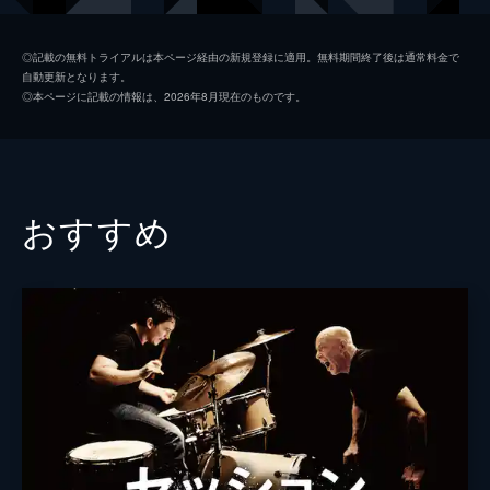
任務が課せられて…!?
148分
アーサー
ジョセフ・ゴードン＝レヴィット
◎記載の無料トライアルは本ページ経由の新規登録に適用。無料期間終了後は通常料金で
自動更新となります。
モル
マリオン・コティヤール
◎本ページに記載の情報は、2026年8月現在のものです。
アリアドネ
エレン・ペイジ
イームス
トム・ハーディ
ユスフ
ディリープ・ラオ
おすすめ
ロバート・フィッシャー
キリアン・マーフィ
ブラウニング
トム・ベレンジャー
マイルズ
マイケル・ケイン
モーリス・フィッシャー
ピート・ポスルスウェイト
ナッシュ
ルーカス・ハース
タルラ・ライリー