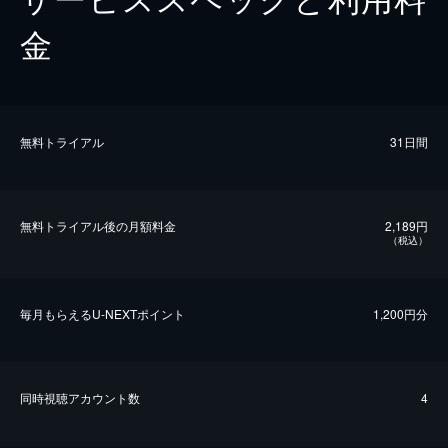
金
無料トライアル
31日間
無料トライアル後の⽉額料金
2,189円
（税込）
毎⽉もらえるU-NEXTポイント
1,200円分
同時視聴アカウント数
4