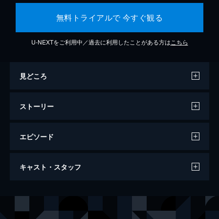
無料トライアルで 今すぐ観る
U-NEXTをご利用中／過去に利用したことがある方は
こちら
見どころ
ストーリー
エピソード
インセプション
キャスト・スタッフ
人が夢に入っているときに潜在意識の奥底ま
で潜り込み、他人のアイデアを盗む出すとい
う犯罪分野としては最高の技術を持つコブ。
出演
コブ
レオナルド・ディカプリオ
そんなコブに「インセプション」と呼ばれる
サイトー
渡辺謙