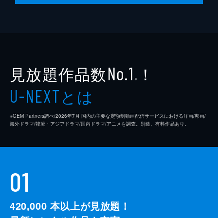
見放題作品数
！
No.1
※
とは
U-NEXT
※GEM Partners調べ/2026年7⽉ 国内の主要な定額制動画配信サービスにおける洋画/邦画/
海外ドラマ/韓流・アジアドラマ/国内ドラマ/アニメを調査。別途、有料作品あり。
01
420,000
本以上が見放題！