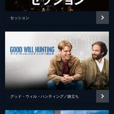
ティム・ケルハー
マイケル・ガストン
セッション
フィリッパ
クレア・ギア
ジェームズ
マグナス・ノーラン
タダシ
タイ・リ・リー
監督
クリストファー・ノーラン
脚本
クリストファー・ノーラン
音楽
ハンス・ジマー
製作
エマ・トーマス
クリストファー・ノーラン
グッド・ウィル・ハンティング／旅立ち