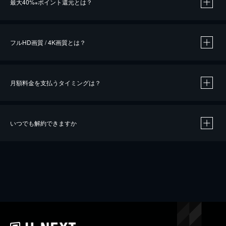
最大40%
ポイント還元とは？
※
※
作品によって必要なポイントが異なります。
フルHD画質 / 4K画質とは？
月額料金を支払うタイミングは？
※
40％ポイント還元の対象は、クレジットカード決済による作品の購入 / レンタルです。
※
iOSアプリのUコイン決済による作品の購入 / レンタルは、20％のポイント還元です。
※
還元の対象外となる決済方法や商品があります。くわしくは
こちら
をご確認ください。
いつでも解約できますか
こちら