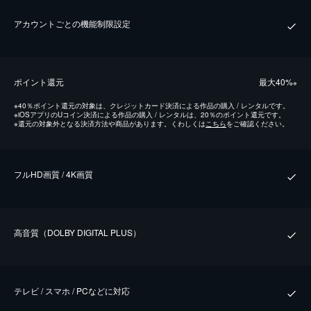
アカウントごとの機能制限設定
ポイント還元
最⼤40%
※
※
40％ポイント還元の対象は、クレジットカード決済による作品の購入 / レンタルです。
※
iOSアプリのUコイン決済による作品の購入 / レンタルは、20％のポイント還元です。
※
還元の対象外となる決済方法や商品があります。くわしくは
こちら
をご確認ください。
フルHD画質 / 4K画質
⾼⾳質（DOLBY DIGITAL PLUS）
テレビ / スマホ / PCなどに対応