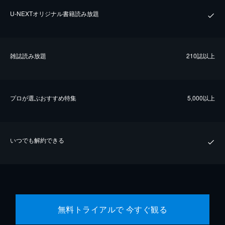
U-NEXTオリジナル書籍読み放題
雑誌読み放題
210誌以上
プロが選ぶおすすめ特集
5,000以上
いつでも解約できる
無料トライアルで 今すぐ観る