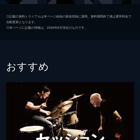
任務が課せられて…!?
148分
アーサー
ジョセフ・ゴードン＝レヴィット
◎記載の無料トライアルは本ページ経由の新規登録に適用。無料期間終了後は通常料金で
自動更新となります。
モル
マリオン・コティヤール
◎本ページに記載の情報は、2026年8月現在のものです。
アリアドネ
エレン・ペイジ
イームス
トム・ハーディ
ユスフ
ディリープ・ラオ
おすすめ
ロバート・フィッシャー
キリアン・マーフィ
ブラウニング
トム・ベレンジャー
マイルズ
マイケル・ケイン
モーリス・フィッシャー
ピート・ポスルスウェイト
ナッシュ
ルーカス・ハース
タルラ・ライリー