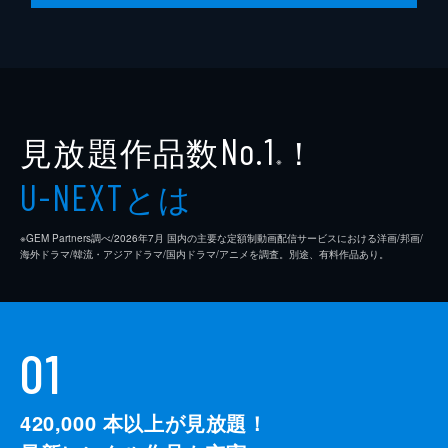
見放題作品数
！
No.1
※
とは
U-NEXT
※GEM Partners調べ/2026年7⽉ 国内の主要な定額制動画配信サービスにおける洋画/邦画/
海外ドラマ/韓流・アジアドラマ/国内ドラマ/アニメを調査。別途、有料作品あり。
01
420,000
本以上が見放題！