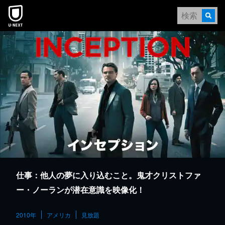
本文へスキップ
仕事：他人の夢に入り込むこと。鬼才クリストファ
ー・ノーランが潜在意識を映像化！
2010年
アメリカ
見放題