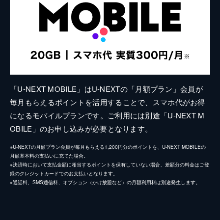
「U-NEXT MOBILE」はU-NEXTの「月額プラン」会員が
毎月もらえるポイントを活用することで、スマホ代がお得
になるモバイルプランです。ご利用には別途「U-NEXT M
OBILE」のお申し込みが必要となります。
※U-NEXTの月額プラン会員が毎月もらえる1,200円分のポイントを、U-NEXT MOBILEの
月額基本料の支払いに充てた場合。
※決済時において支払金額に相当するポイントを保有していない場合、差額分の料金はご登
録のクレジットカードでのお支払いとなります。
※通話料、SMS通信料、オプション（かけ放題など）の月額利用料は別途発生します。