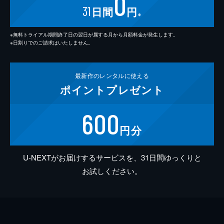
0
31
日間
円
※
※無料トライアル期間終了日の翌日が属する月から月額料金が発生します。
※日割りでのご請求はいたしません。
最新作の
レンタルに使える
ポイント
プレゼント
600
円分
U-NEXTがお届けするサービスを、31日間ゆっくりと
お試しください。