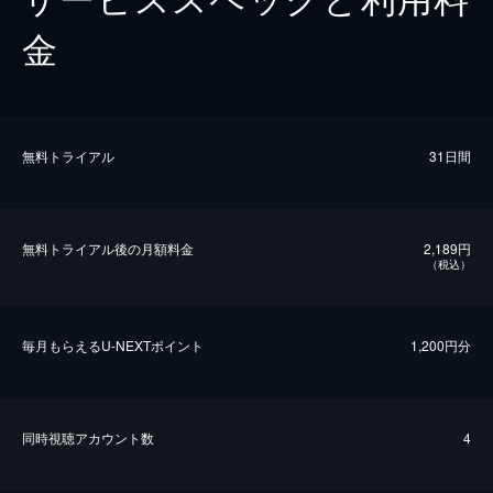
金
無料トライアル
31日間
無料トライアル後の⽉額料金
2,189円
（税込）
毎⽉もらえるU-NEXTポイント
1,200円分
同時視聴アカウント数
4