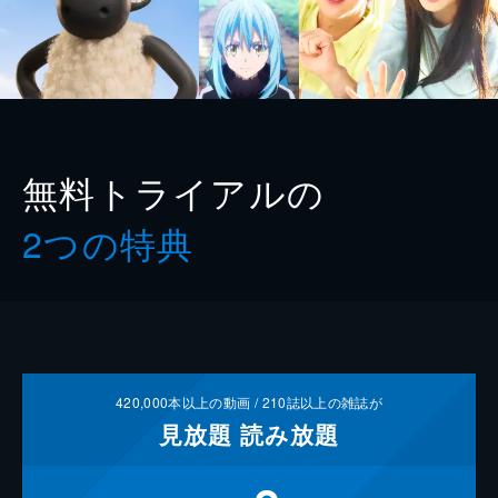
無料トライアルの
2つの特典
420,000
本以上の動画 /
210
誌以上の雑誌が
見放題
読み放題