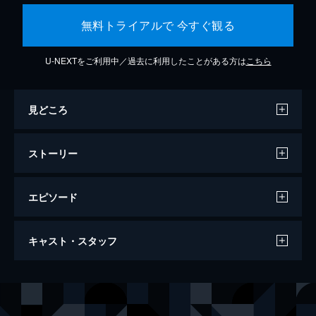
無料トライアルで 今すぐ観る
U-NEXTをご利用中／過去に利用したことがある方は
こちら
見どころ
ストーリー
エピソード
インセプション
キャスト・スタッフ
人が夢に入っているときに潜在意識の奥底ま
で潜り込み、他人のアイデアを盗む出すとい
う犯罪分野としては最高の技術を持つコブ。
出演
コブ
レオナルド・ディカプリオ
そんなコブに「インセプション」と呼ばれる
サイトー
渡辺謙