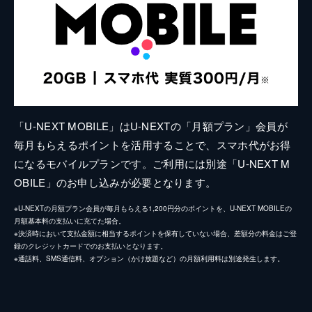
「U-NEXT MOBILE」はU-NEXTの「月額プラン」会員が
毎月もらえるポイントを活用することで、スマホ代がお得
になるモバイルプランです。ご利用には別途「U-NEXT M
OBILE」のお申し込みが必要となります。
※U-NEXTの月額プラン会員が毎月もらえる1,200円分のポイントを、U-NEXT MOBILEの
月額基本料の支払いに充てた場合。
※決済時において支払金額に相当するポイントを保有していない場合、差額分の料金はご登
録のクレジットカードでのお支払いとなります。
※通話料、SMS通信料、オプション（かけ放題など）の月額利用料は別途発生します。