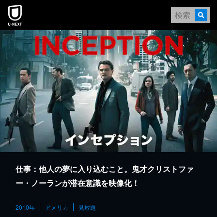
本文へスキップ
仕事：他人の夢に入り込むこと。鬼才クリストファ
ー・ノーランが潜在意識を映像化！
2010年
アメリカ
見放題