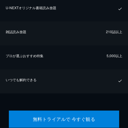
U-NEXTオリジナル書籍読み放題
雑誌読み放題
210誌以上
プロが選ぶおすすめ特集
5,000以上
いつでも解約できる
無料トライアルで 今すぐ観る