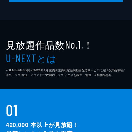
見放題作品数
！
No.1
※
とは
U-NEXT
※GEM Partners調べ/2026年7⽉ 国内の主要な定額制動画配信サービスにおける洋画/邦画/
海外ドラマ/韓流・アジアドラマ/国内ドラマ/アニメを調査。別途、有料作品あり。
01
420,000
本以上が見放題！