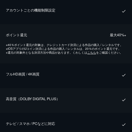
アカウントごとの機能制限設定
ポイント還元
最⼤40%
※
※
40％ポイント還元の対象は、クレジットカード決済による作品の購入 / レンタルです。
※
iOSアプリのUコイン決済による作品の購入 / レンタルは、20％のポイント還元です。
※
還元の対象外となる決済方法や商品があります。くわしくは
こちら
をご確認ください。
フルHD画質 / 4K画質
⾼⾳質（DOLBY DIGITAL PLUS）
テレビ / スマホ / PCなどに対応