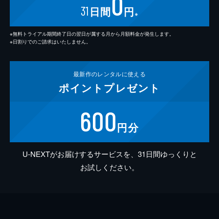
0
31
日間
円
※
※無料トライアル期間終了日の翌日が属する月から月額料金が発生します。
※日割りでのご請求はいたしません。
最新作の
レンタルに使える
ポイント
プレゼント
600
円分
U-NEXTがお届けするサービスを、31日間ゆっくりと
お試しください。