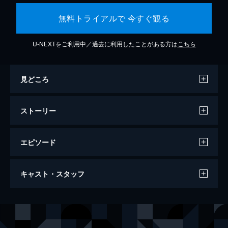
無料トライアルで 今すぐ観る
U-NEXTをご利用中／過去に利用したことがある方は
こちら
見どころ
ストーリー
エピソード
インセプション
キャスト・スタッフ
人が夢に入っているときに潜在意識の奥底ま
で潜り込み、他人のアイデアを盗む出すとい
う犯罪分野としては最高の技術を持つコブ。
出演
コブ
レオナルド・ディカプリオ
そんなコブに「インセプション」と呼ばれる
サイトー
渡辺謙