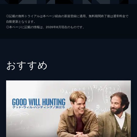
任務が課せられて…!?
148分
アーサー
ジョセフ・ゴードン＝レヴィット
◎記載の無料トライアルは本ページ経由の新規登録に適用。無料期間終了後は通常料金で
自動更新となります。
モル
マリオン・コティヤール
◎本ページに記載の情報は、2026年8月現在のものです。
アリアドネ
エレン・ペイジ
イームス
トム・ハーディ
ユスフ
ディリープ・ラオ
おすすめ
ロバート・フィッシャー
キリアン・マーフィ
ブラウニング
トム・ベレンジャー
マイルズ
マイケル・ケイン
モーリス・フィッシャー
ピート・ポスルスウェイト
ナッシュ
ルーカス・ハース
タルラ・ライリー