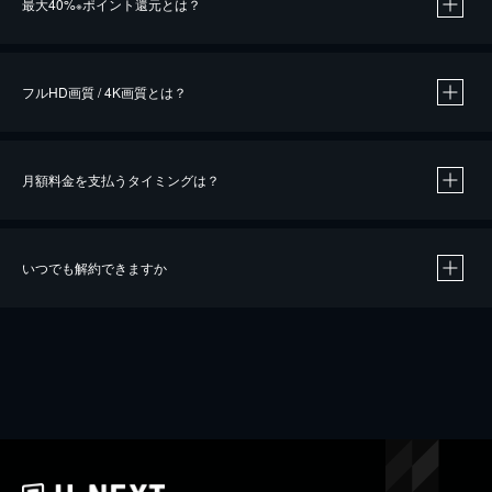
最大40%
ポイント還元とは？
※
※
作品によって必要なポイントが異なります。
フルHD画質 / 4K画質とは？
月額料金を支払うタイミングは？
※
40％ポイント還元の対象は、クレジットカード決済による作品の購入 / レンタルです。
※
iOSアプリのUコイン決済による作品の購入 / レンタルは、20％のポイント還元です。
※
還元の対象外となる決済方法や商品があります。くわしくは
こちら
をご確認ください。
いつでも解約できますか
こちら