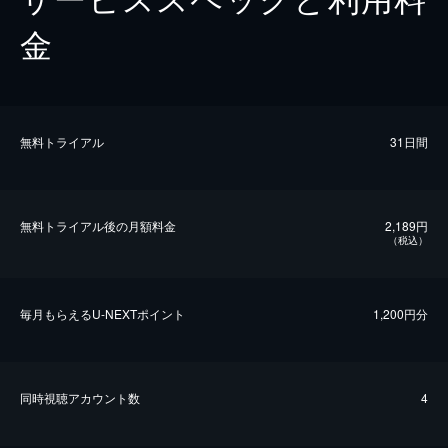
金
無料トライアル
31日間
無料トライアル後の⽉額料金
2,189円
（税込）
毎⽉もらえるU-NEXTポイント
1,200円分
同時視聴アカウント数
4