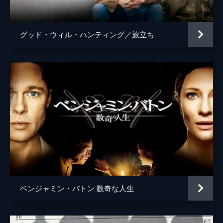
ティム・ケルハー
マイケル・ガストン
グッド・ウィル・ハンティング／旅立ち
フィリッパ
クレア・ギア
ジェームズ
マグナス・ノーラン
タダシ
タイ・リ・リー
監督
クリストファー・ノーラン
脚本
クリストファー・ノーラン
音楽
ハンス・ジマー
製作
エマ・トーマス
クリストファー・ノーラン
ベンジャミン・バトン 数奇な人生