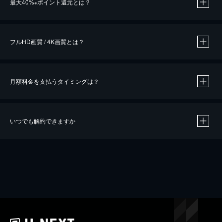
最大40%
ポイント還元とは？
※
※
作品によって必要なポイントが異なります。
フルHD画質 / 4K画質とは？
月額料金を支払うタイミングは？
※
40％ポイント還元の対象は、クレジットカード決済による作品の購入 / レンタルです。
※
iOSアプリのUコイン決済による作品の購入 / レンタルは、20％のポイント還元です。
※
還元の対象外となる決済方法や商品があります。くわしくは
こちら
をご確認ください。
いつでも解約できますか
こちら