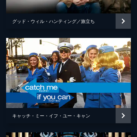
カタリーナ・キャス
ニッキー
Ｐ・Ｊ・バーン
グッド・ウィル・ハンティング／旅立ち
チェスター
ケネス・チョイ
ロビー
ブライアン・サッカ
オールデン
ヘンリー・ジェブロフスキー
トビー
イーサン・サプリー
スティーブ・マッデン
ジェイク・ホフマン
キミー
ステファニー・カーツバ
アヤ・キャッシュ
Ｊ・Ｃ・マッケンジー
キャッチ・ミー・イフ・ユー・キャン
アシュリー・アトキンソン
ロバート・クロヘシー