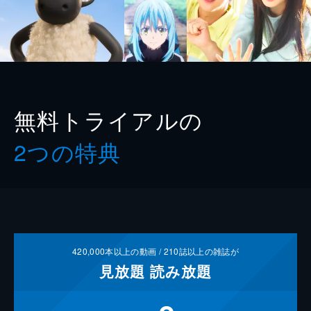
無料トライアルの
2つの特典
420,000
本以上の動画 /
210
誌以上の雑誌が
見放題
読み放題