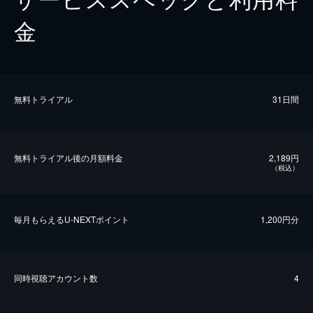
金
無料トライアル
31日間
無料トライアル後の⽉額料金
2,189円
（税込）
毎⽉もらえるU-NEXTポイント
1,200円分
同時視聴アカウント数
4