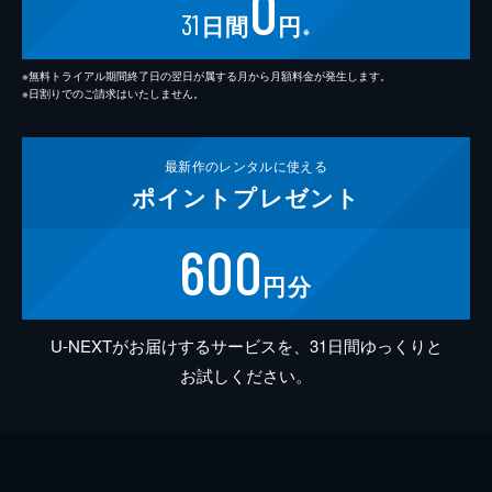
0
31
日間
円
※
※無料トライアル期間終了日の翌日が属する月から月額料金が発生します。
※日割りでのご請求はいたしません。
最新作の
レンタルに使える
ポイント
プレゼント
600
円分
U-NEXTがお届けするサービスを、31日間ゆっくりと
お試しください。