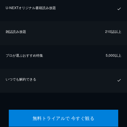
U-NEXTオリジナル書籍読み放題
雑誌読み放題
210誌以上
プロが選ぶおすすめ特集
5,000以上
いつでも解約できる
無料トライアルで 今すぐ観る