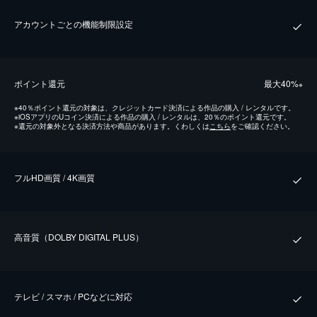
アカウントごとの機能制限設定
ポイント還元
最⼤40%
※
※
40％ポイント還元の対象は、クレジットカード決済による作品の購入 / レンタルです。
※
iOSアプリのUコイン決済による作品の購入 / レンタルは、20％のポイント還元です。
※
還元の対象外となる決済方法や商品があります。くわしくは
こちら
をご確認ください。
フルHD画質 / 4K画質
⾼⾳質（DOLBY DIGITAL PLUS）
テレビ / スマホ / PCなどに対応