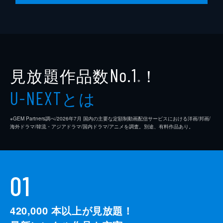
見放題作品数
！
No.1
※
とは
U-NEXT
※GEM Partners調べ/2026年7⽉ 国内の主要な定額制動画配信サービスにおける洋画/邦画/
海外ドラマ/韓流・アジアドラマ/国内ドラマ/アニメを調査。別途、有料作品あり。
01
420,000
本以上が見放題！