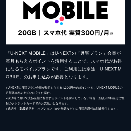
「U-NEXT MOBILE」はU-NEXTの「月額プラン」会員が
毎月もらえるポイントを活用することで、スマホ代がお得
になるモバイルプランです。ご利用には別途「U-NEXT M
OBILE」のお申し込みが必要となります。
※U-NEXTの月額プラン会員が毎月もらえる1,200円分のポイントを、U-NEXT MOBILEの
月額基本料の支払いに充てた場合。
※決済時において支払金額に相当するポイントを保有していない場合、差額分の料金はご登
録のクレジットカードでのお支払いとなります。
※通話料、SMS通信料、オプション（かけ放題など）の月額利用料は別途発生します。