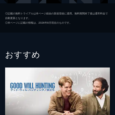
まう。
180分
ナオミ
マーゴット・ロビー
◎記載の無料トライアルは本ページ経由の新規登録に適用。無料期間終了後は通常料金で
自動更新となります。
マーク・ハンナ
マシュー・マコノヒー
◎本ページに記載の情報は、2026年8月現在のものです。
マニー・リスキン
ジョン・ファヴロー
パトリック・デナム
カイル・チャンドラー
マックス・ベルフォート
ロブ・ライナー
おすすめ
ジャン＝ジャック
ジャン・デュジャルダン
ブラッド
ジョン・バーンサル
エマ
ジョアンナ・ラムレイ
テレサ
クリスティン・ミリオティ
リー・ベルフォート
クリスティーン・エバーソール
シェー・ウィガム