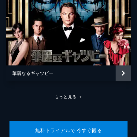
ジョニー・メイ
ボー・ディートル
ジョーダン・ベルフォート
スパイク・ジョーンズ
監督
マーティン・スコセッシ
脚本
テレンス・ウィンター
華麗なるギャツビー
原作
ジョーダン・ベルフォート
製作
マーティン・スコセッシ
もっと見る
＋
レオナルド・ディカプリオ
リザ・アジズ
ジョーイ・マクファーランド
無料トライアルで 今すぐ観る
エマ・コスコフ