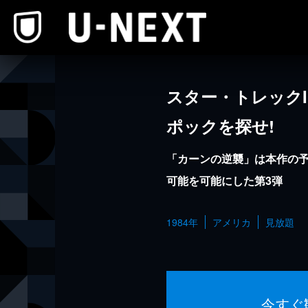
本文へスキップ
スター・トレックI
ポックを探せ!
「カーンの逆襲」は本作の予
可能を可能にした第3弾
1984年
アメリカ
見放題
今すぐ