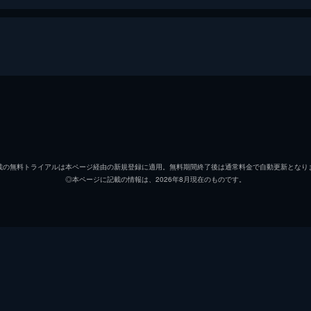
スポックを探せ!
ス星を生み出した。しかしそれは虚しい勝利だった。スポック
ろがスポックの父サレクが現れて驚くべき事実を明らかにする
ジェームズ・Ｔ・カーク提督
ウィリ
ミスター・スポック
レナー
載の無料トライアルは本ページ経由の新規登録に適用。無料期間終了後は通常料金で自動更新となり
◎本ページに記載の情報は、2026年8月現在のものです。
ドクター・マッコイ
デフォ
クルーグ
クリス
モンゴメリー・スコット
ジェー
スールー
ジョー