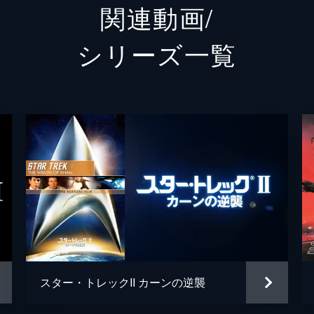
関連動画/
ウフーラ
ニシェ
シリーズ⼀覧
パーヴェル・チェコフ
ウォル
サーヴィック
ロビン
ドクター・デヴィッド・マーカス
メリッ
サレク大使
マーク
バルカン高僧
デイム
スタイルズ船長
ジェー
マルツ
ジョン
スター・トレックII カーンの逆襲
モロー提督
ロバー