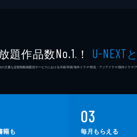
放題作品数
！
No.1
U-NEXT
※
26年7⽉ 国内の主要な定額制動画配信サービスにおける洋画/邦画/海外ドラマ/韓流・アジアドラマ/国内ドラ
03
書籍も
毎月もらえる