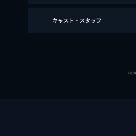
キャスト・スタッフ
スター・トレックＩＩＩ ミスター・
カーク提督はカーンを倒し、ジェネシ
死に、マッコイは正気を失った。とこ
出演
105分
◎記