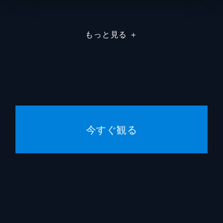
ファースト・オフィサー
ミゲル
もっと見る
＋
実習生フォスター
フィル
ミスター・アドヴェンチャー
スコッ
トルグ
スティ
レナー
今すぐ観る
ハーヴ
ジーン
ジェー
ハーヴ