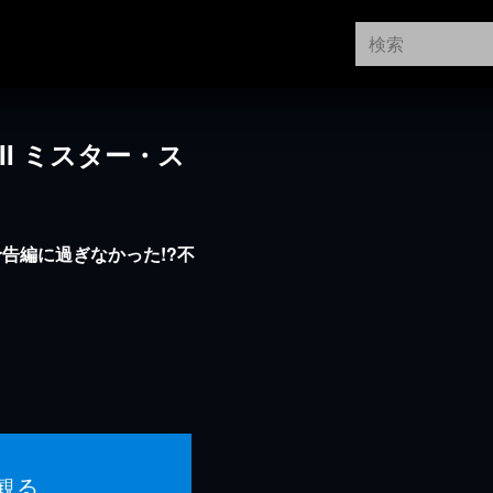
II ミスター・ス
告編に過ぎなかった!?不
観る