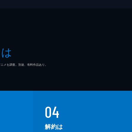
とは
マ/アニメを調査。別途、有料作品あり。
04
解約は