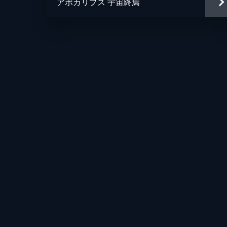
アポカリプス 宇宙終焉