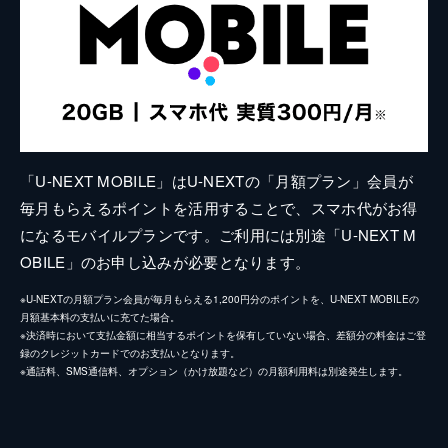
「U-NEXT MOBILE」はU-NEXTの「月額プラン」会員が
毎月もらえるポイントを活用することで、スマホ代がお得
になるモバイルプランです。ご利用には別途「U-NEXT M
OBILE」のお申し込みが必要となります。
※U-NEXTの月額プラン会員が毎月もらえる1,200円分のポイントを、U-NEXT MOBILEの
月額基本料の支払いに充てた場合。
※決済時において支払金額に相当するポイントを保有していない場合、差額分の料金はご登
録のクレジットカードでのお支払いとなります。
※通話料、SMS通信料、オプション（かけ放題など）の月額利用料は別途発生します。