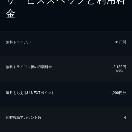
金
無料トライアル
31日間
無料トライアル後の⽉額料金
2,189円
（税込）
毎⽉もらえるU-NEXTポイント
1,200円分
同時視聴アカウント数
4