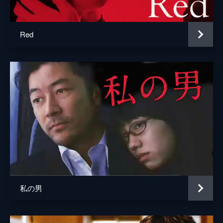
藤原竜也
監督
蜷川幸雄
Red
脚本
宮脇卓也
蜷川幸雄
原作
金原ひとみ
音楽
茂野雅道
製作
宇野康秀
長谷川安弘
私の男