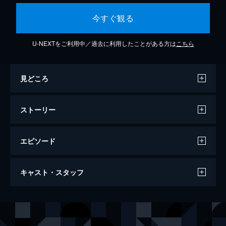
今すぐ観る
U-NEXTをご利用中／過去に利用したことがある方は
こちら
見どころ
ストーリー
エピソード
蛇にピアス
キャスト・スタッフ
蛇の舌、顔中のピアス、背中に龍の刺青を入
れた男・アマと出会い、付き合うようになっ
た19歳のルイ。しかし一方で、ルイは彼の紹
出演
ルイ
吉高由里子
介で出会ったサディスト彫り師・シバとも関
アマ
高良健吾