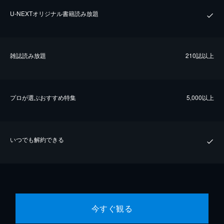
U-NEXTオリジナル書籍読み放題
雑誌読み放題
210誌以上
プロが選ぶおすすめ特集
5,000以上
いつでも解約できる
今すぐ観る