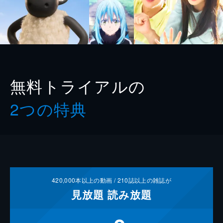
無料トライアルの
2つの特典
420,000
本以上の動画 /
210
誌以上の雑誌が
見放題
読み放題