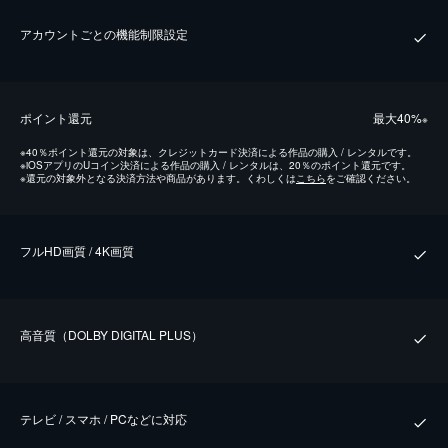
アカウントごとの機能制限設定
ポイント還元
最⼤40%
※
※
40％ポイント還元の対象は、クレジットカード決済による作品の購入 / レンタルです。
※
iOSアプリのUコイン決済による作品の購入 / レンタルは、20％のポイント還元です。
※
還元の対象外となる決済方法や商品があります。くわしくは
こちら
をご確認ください。
フルHD画質 / 4K画質
⾼⾳質（DOLBY DIGITAL PLUS）
テレビ / スマホ / PCなどに対応