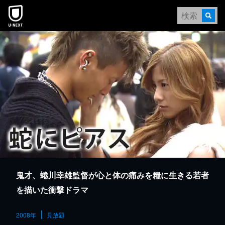
本文へスキップ
鬼才、蜷川幸雄監督が心と体の痛みを糧に生きる若者
を描いた衝撃ドラマ
2008年
見放題