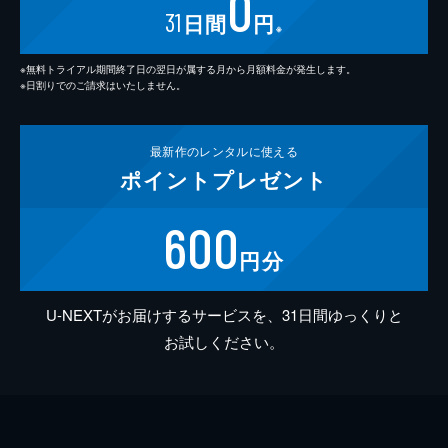
0
31
日間
円
※
※無料トライアル期間終了日の翌日が属する月から月額料金が発生します。
※日割りでのご請求はいたしません。
最新作の
レンタルに使える
ポイント
プレゼント
600
円分
U-NEXTがお届けするサービスを、31日間ゆっくりと
お試しください。