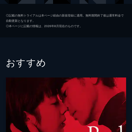
係を持ち始める。
125分
シバ
ARATA
◎記載の無料トライアルは本ページ経由の新規登録に適用。無料期間終了後は通常料金で
自動更新となります。
マキ
あびる優
◎本ページに記載の情報は、2026年8月現在のものです。
ユリ
ソニン
今井祐子
綾部守人
おすすめ
市瀬秀和
妹尾正文
市川亀治郎
井手らっきょ
小栗旬
唐沢寿明