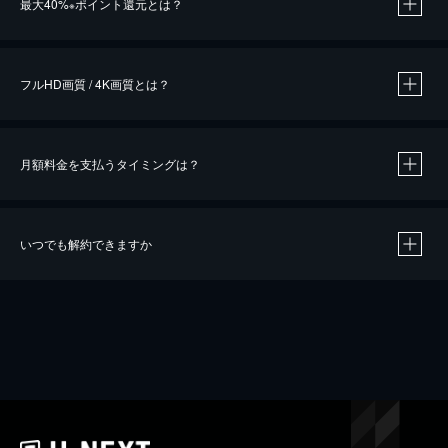
最大40%
ポイント還元とは？
※
※
作品によって必要なポイントが異なります。
フルHD画質 / 4K画質とは？
月額料金を支払うタイミングは？
※
40％ポイント還元の対象は、クレジットカード決済による作品の購入 / レンタルです。
※
iOSアプリのUコイン決済による作品の購入 / レンタルは、20％のポイント還元です。
※
還元の対象外となる決済方法や商品があります。くわしくは
こちら
をご確認ください。
いつでも解約できますか
こちら