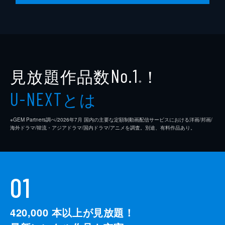
見放題作品数
！
No.1
※
とは
U-NEXT
※GEM Partners調べ/2026年7⽉ 国内の主要な定額制動画配信サービスにおける洋画/邦画/
海外ドラマ/韓流・アジアドラマ/国内ドラマ/アニメを調査。別途、有料作品あり。
01
420,000
本以上が見放題！