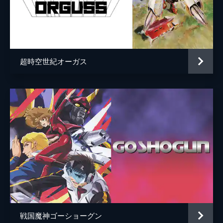
第10話 我が友亜空間に散る
アルデバロンが木星や土星を次々と支配下に
置く中、敵の一兵士からの怪電波により、ア
ルデバロンの侵略目標が地球へ伝えられた。
当初は全く信頼されなかったこの情報だが、
超時空世紀オーガス
二度も的中したならば信用せざるを得ない。
25分
戦国魔神ゴーショーグン