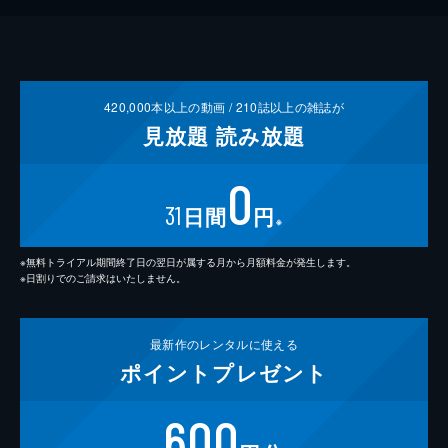
420,000
本以上の動画 /
210
誌以上の雑誌が
見放題
読み放題
0
31
日間
円
※
※無料トライアル期間終了日の翌日が属する月から月額料金が発生します。
※日割りでのご請求はいたしません。
最新作の
レンタルに使える
ポイント
プレゼント
600