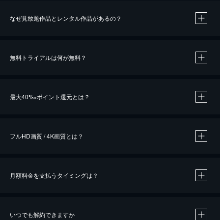
なぜ見放題作品とレンタル作品があるの？
無料トライアルは何が無料？
※
最大40%
ポイント還元とは？
※
※
作品によって必要なポイントが異なります。
フルHD画質 / 4K画質とは？
月額料金を支払うタイミングは？
※
40％ポイント還元の対象は、クレジットカード決済による作品の購入 / レンタルです。
※
iOSアプリのUコイン決済による作品の購入 / レンタルは、20％のポイント還元です。
※
還元の対象外となる決済方法や商品があります。くわしくは
こちら
をご確認ください。
いつでも解約できますか