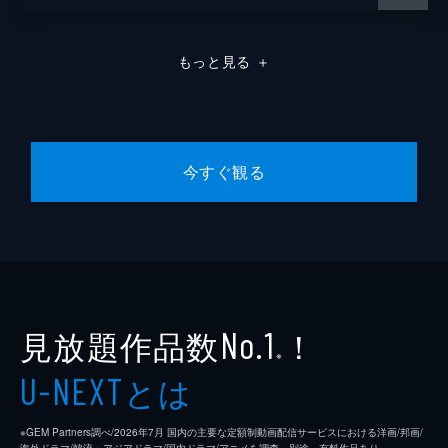
もっと見る
＋
今すぐ観る
見放題作品数
！
No.1
※
とは
U-NEXT
※GEM Partners調べ/2026年7⽉ 国内の主要な定額制動画配信サービスにおける洋画/邦画/
海外ドラマ/韓流・アジアドラマ/国内ドラマ/アニメを調査。別途、有料作品あり。