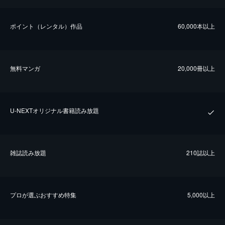
ポイント（レンタル）作品
60,000本以上
無料マンガ
20,000冊以上
U-NEXTオリジナル書籍読み放題
雑誌読み放題
210誌以上
プロが選ぶおすすめ特集
5,000以上