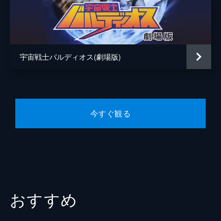
キャラクターデザイン
上篠修
サバーンで出撃するつもりでいたのだが、ク
インシュタイン博士の反対を受けてしまう。
音楽
羽田健太郎
25分
演出
大庭寿太郎
第5話 甦える復讐者
アルデバロンメカ・メガドーザーが世界の主
宇宙戦士バルディオス(劇場版)
作画監督
田中保
要都市を破壊し続けている。そこでマリンは
パルサバーンでの出撃を試みるが、技師担当
アニメーション制作
葦プロダクション
のアランから「自分をパルサバーンに乗せて
ほしい」と頼まれる。
25分
今すぐ観る
第6話 灼熱の決死圏
デルス隊長はアルデバロンメカ・モグサー
で、地底へと移動した。その影響で火山帯が
刺激された結果、各地で火山噴火や地震が相
次いでいる。これ以上の被害を防ぐべく、フ
ィクサーチームがモグサーの追跡を開始し
た。
おすすめ
25分
第7話 愛の墓標