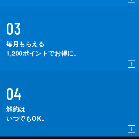
03
毎月もらえる
1,200
ポイントでお得に。
04
解約は
いつでもOK。