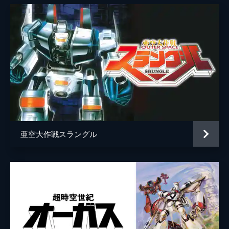
都市の爆発が各地で頻発していた。その爆発
には真空爆弾、ロスト・スペースボムが絡ん
でいる。空間の波動を利用して爆発させるも
のなのだが、クインシュタイン博士はその波
動の発信元がシルベリアだと突き止めた。
25分
第8話 ヒマラー山脈の決闘
ヒマラー山脈にアルデバロンが要塞を建造し
ようと、水面下で動いている。この要塞を崩
壊させるには、内部から亜空間移動装置を破
壊する必要があると睨んだクインシュタイン
博士は、マリンにある物を託した。
亜空大作戦スラングル
25分
第9話 めぐり逢い。そして…
ベニヤ国で発見された強力なエネルギー鉱
石・ガウラーX。この鉱石を狙うアルデバロ
ンは総攻撃を仕掛け、バード国王はとうとう
降伏してしまう。しかしこの事態に納得でき
ないオリバーたちは、国に乗り込もうと…。
25分