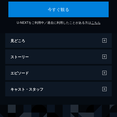
今すぐ観る
U-NEXTをご利用中／過去に利用したことがある方は
こちら
見どころ
ストーリー
エピソード
第1話 孤独の追跡者
キャスト・スタッフ
銀河のはずれに存在する惑星・S-1星は、放
射能汚染によって破滅へと向かっていた。治
安が乱れ、軍部と科学者たちのいさかいが続
声の出演
マリン・レーガン
塩沢兼人
く中、軍部代表のガットラーは新たなる居住
ローザ・アフロティア
神保なおみ