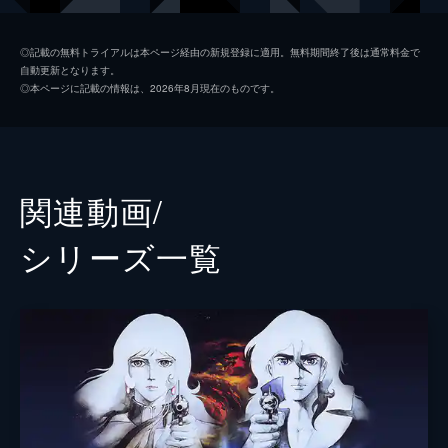
地を探し、武力制圧すべきだと主張する。
25分
月影剛士
石森達幸
第2話 パル・サバーンの秘密
◎記載の無料トライアルは本ページ経由の新規登録に適用。無料期間終了後は通常料金で
自動更新となります。
パルサバーンは地球のマシンであるバルデ
ジェミー・星野
横沢啓子
◎本ページに記載の情報は、2026年8月現在のものです。
ィ・プライズと、キャタレンジャーにより回
ゼオ・ガットラー
青野武
収された。しかしパイロットの3人は、パル
サバーンが木星基地を襲撃したと誤解してお
オリバー
鈴木清信
り、マリンへ厳しい態度で接する。
25分
雷太
玄田哲章
関連動画/
第3話 スパイの烙印
クィンシュタイン博士
加川三起
透明円盤による世界各国への攻撃はなおも続
シリーズ⼀覧
いていた。出撃したオリバーと雷太からは、
デグラス
神谷明
これ以上は歯が立たないとの消極的な意見が
述べられる。さらに雷太は、マリンに対して
コンピューター
野村信次
皮肉めいた言葉も発していた。
稲葉実
25分
第4話 亜空間突入の日
ナレーター
石森達幸
アフロディアはマリンを誘き寄せようと、ビ
ッグオクトに世界の主要都市を襲わせてい
監督
広川和之
た。この危機に対し、マリンは改造したパル