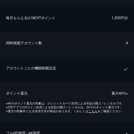
毎⽉もらえるU-NEXTポイント
1,200円分
同時視聴アカウント数
4
アカウントごとの機能制限設定
ポイント還元
最⼤40%
※
※
40％ポイント還元の対象は、クレジットカード決済による作品の購入 / レンタルです。
※
iOSアプリのUコイン決済による作品の購入 / レンタルは、20％のポイント還元です。
※
還元の対象外となる決済方法や商品があります。くわしくは
こちら
をご確認ください。
フルHD画質 / 4K画質