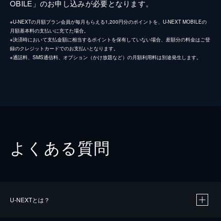
OBILE」のお申し込みが必要となります。
※U-NEXTの月額プラン会員が毎月もらえる1,200円分のポイントを、U-NEXT MOBILEの
月額基本料の支払いに充てた場合。
※決済時において支払金額に相当するポイントを保有していない場合、差額分の料金はご登
録のクレジットカードでのお支払いとなります。
※通話料、SMS通信料、オプション（かけ放題など）の月額利用料は別途発生します。
よくある質問
U-NEXTとは？