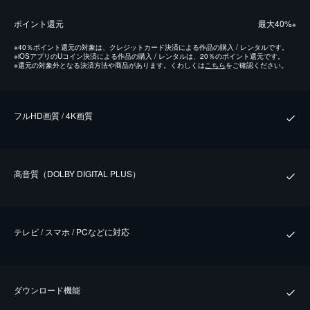
ポイント還元
最⼤40%
※
※
40％ポイント還元の対象は、クレジットカード決済による作品の購入 / レンタルです。
※
iOSアプリのUコイン決済による作品の購入 / レンタルは、20％のポイント還元です。
※
還元の対象外となる決済方法や商品があります。くわしくは
こちら
をご確認ください。
フルHD画質 / 4K画質
⾼⾳質（DOLBY DIGITAL PLUS）
テレビ / スマホ / PCなどに対応
ダウンロード機能