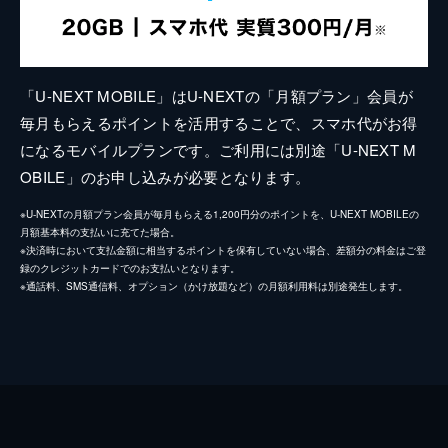
「U-NEXT MOBILE」はU-NEXTの「月額プラン」会員が
毎月もらえるポイントを活用することで、スマホ代がお得
になるモバイルプランです。ご利用には別途「U-NEXT M
OBILE」のお申し込みが必要となります。
※U-NEXTの月額プラン会員が毎月もらえる1,200円分のポイントを、U-NEXT MOBILEの
月額基本料の支払いに充てた場合。
※決済時において支払金額に相当するポイントを保有していない場合、差額分の料金はご登
録のクレジットカードでのお支払いとなります。
※通話料、SMS通信料、オプション（かけ放題など）の月額利用料は別途発生します。