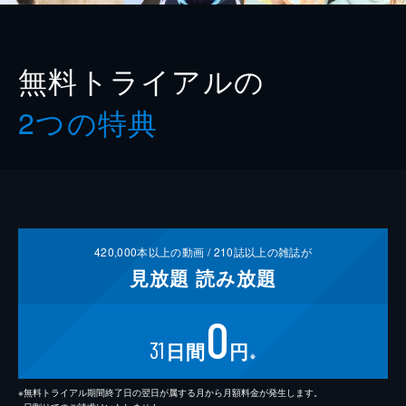
無料トライアルの
2つの特典
420,000
本以上の動画 /
210
誌以上の雑誌が
見放題
読み放題
0
31
日間
円
※
※無料トライアル期間終了日の翌日が属する月から月額料金が発生します。