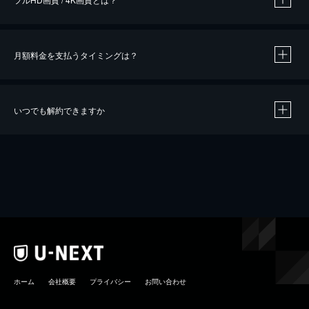
月額料金を支払うタイミングは？
※
40％ポイント還元の対象は、クレジットカード決済による作品の購入 / レンタルです。
※
iOSアプリのUコイン決済による作品の購入 / レンタルは、20％のポイント還元です。
※
還元の対象外となる決済方法や商品があります。くわしくは
こちら
をご確認ください。
いつでも解約できますか
こちら
ホーム
会社概要
プライバシー
お問い合わせ