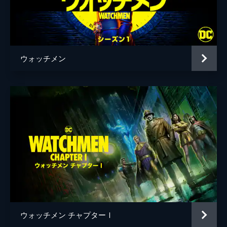
リチャード・ニクソン
ロバート・ウィスデン
ダニー・ウッドバーン
ステファニー・ベルディング
ウォッチメン
監督
ザック・スナイダー
脚本
デヴィッド・ヘイター
アレックス・ツェー
原作
デイヴ・ギボンズ
音楽
タイラー・ベイツ
製作
ローレンス・ゴードン
ロイド・レヴィン
デボラ・スナイダー
ウォッチメン チャプターⅠ