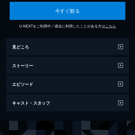
今すぐ観る
U-NEXTをご利用中／過去に利用したことがある方は
こちら
見どころ
ストーリー
エピソード
ウォッチメン
キャスト・スタッフ
世界を揺るがす事件の陰には“監視者”がい
た。ウォッチメンと呼ばれた彼らが今、次々
と消されていく。闇に隠された想像を絶する
出演
ローリー・ジュスペクツィク（シルク・スペクター）
マリン・アッカーマン
巨大な陰謀。真実の先に待ち受けるものと
ジョン・オスターマン（ＤＲ．マンハッタン）
ビリー・クラダップ