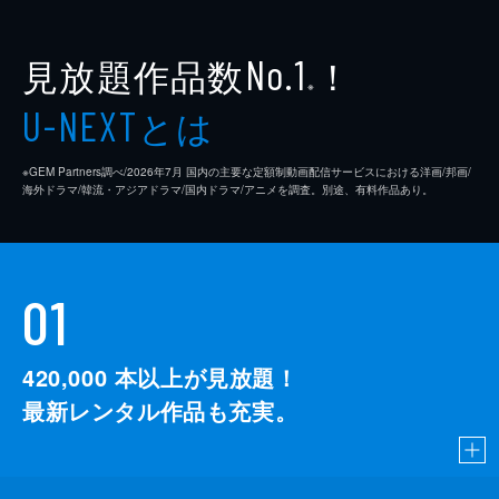
見放題作品数
！
No.1
※
とは
U-NEXT
※GEM Partners調べ/2026年7⽉ 国内の主要な定額制動画配信サービスにおける洋画/邦画/
海外ドラマ/韓流・アジアドラマ/国内ドラマ/アニメを調査。別途、有料作品あり。
01
420,000
本以上が見放題！
最新レンタル作品も充実。