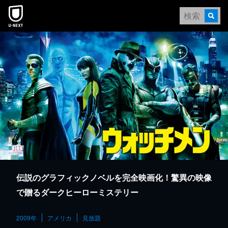
本文へスキップ
伝説のグラフィックノベルを完全映画化！驚異の映像
で贈るダークヒーローミステリー
2009年
アメリカ
見放題