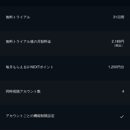
無料トライアル
31日間
無料トライアル後の⽉額料金
2,189円
（税込）
毎⽉もらえるU-NEXTポイント
1,200円分
同時視聴アカウント数
4
アカウントごとの機能制限設定