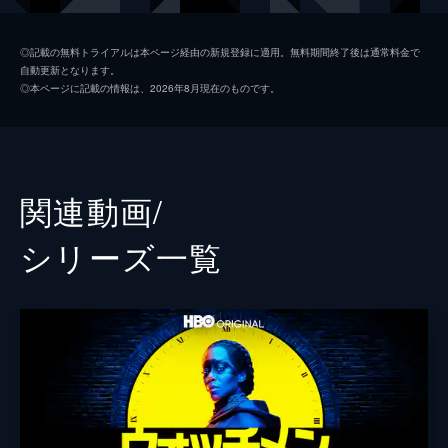
は…!?
162分
エイドリアン・ヴェイト（オジマンディアス）
マシュー・グード
◎記載の無料トライアルは本ページ経由の新規登録に適用。無料期間終了後は通常料金で
自動更新となります。
サリー・ジュピター（初代シルク・スペクター）
カーラ・グギーノ
◎本ページに記載の情報は、2026年8月現在のものです。
ウォルター・コバックス（ロールシャッハ）
ジャッキー・アール・ヘイリー
エドワード・ブレイク（コメディアン）
ジェフリー・ディーン・モーガン
ダン・ドライバーグ（ナイトオウル）
パトリック・ウィルソン
関連動画/
ホリス・メイソン（初代ナイトオウル）
スティーヴン・マクハティ
シリーズ⼀覧
エドガー・ジャコビ（モーロック）
マット・フルーワー
ジェイニー・スレイター
ローラ・メネル
ロブ・ラベル
ゲイリー・ヒューストン
ジェームズ・マイケル・コナー