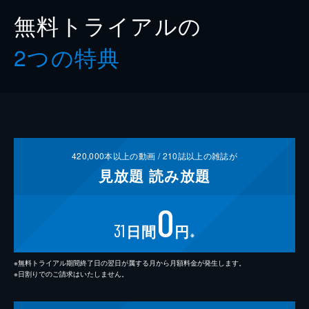
無料トライアルの
2つの特典
420,000
本以上の動画 /
210
誌以上の雑誌が
見放題
読み放題
0
31
日間
円
※
※無料トライアル期間終了日の翌日が属する月から月額料金が発生します。
※日割りでのご請求はいたしません。