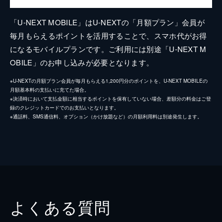
「U-NEXT MOBILE」はU-NEXTの「月額プラン」会員が
毎月もらえるポイントを活用することで、スマホ代がお得
になるモバイルプランです。ご利用には別途「U-NEXT M
OBILE」のお申し込みが必要となります。
※U-NEXTの月額プラン会員が毎月もらえる1,200円分のポイントを、U-NEXT MOBILEの
月額基本料の支払いに充てた場合。
※決済時において支払金額に相当するポイントを保有していない場合、差額分の料金はご登
録のクレジットカードでのお支払いとなります。
※通話料、SMS通信料、オプション（かけ放題など）の月額利用料は別途発生します。
よくある質問