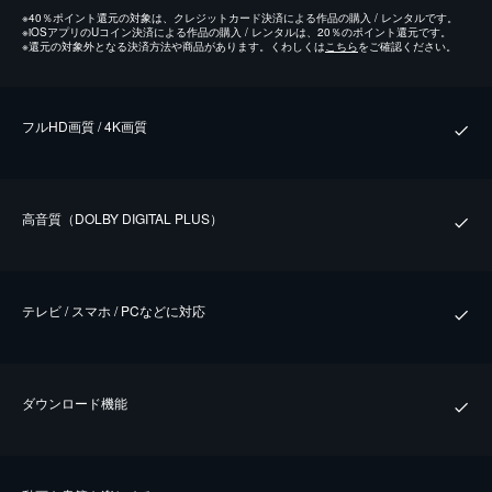
※
40％ポイント還元の対象は、クレジットカード決済による作品の購入 / レンタルです。
※
iOSアプリのUコイン決済による作品の購入 / レンタルは、20％のポイント還元です。
※
還元の対象外となる決済方法や商品があります。くわしくは
こちら
をご確認ください。
フルHD画質 / 4K画質
⾼⾳質（DOLBY DIGITAL PLUS）
テレビ / スマホ / PCなどに対応
ダウンロード機能