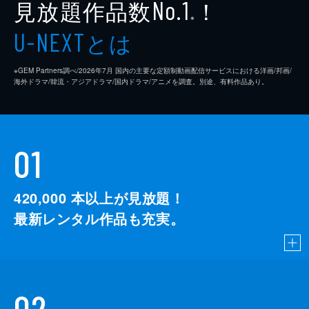
見放題作品数
！
No.1
※
とは
U-NEXT
※GEM Partners調べ/2026年7⽉ 国内の主要な定額制動画配信サービスにおける洋画/邦画/
海外ドラマ/韓流・アジアドラマ/国内ドラマ/アニメを調査。別途、有料作品あり。
01
420,000
本以上が見放題！
最新レンタル作品も充実。
02