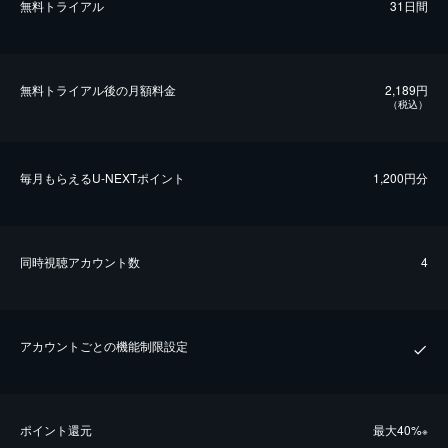
無料トライアル
31日間
無料トライアル後の⽉額料金
2,189円
（税込）
毎⽉もらえるU-NEXTポイント
1,200円分
同時視聴アカウント数
4
アカウントごとの機能制限設定
ポイント還元
最⼤40%
※