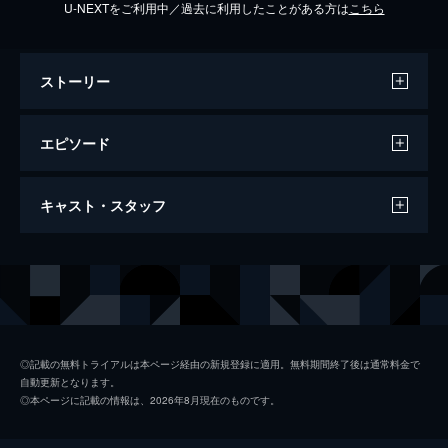
U-NEXTをご利用中／過去に利用したことがある方は
こちら
ストーリー
エピソード
Vol.1 「運命の恋人と最悪の出会い」
キャスト・スタッフ
若い男と駐車場でもめたイタリアンレストラ
ンのシェフ・鈴子（長谷川京子）。後日、レ
ストランが買収され、現れた新オーナーは生
出演
長谷川京子
意気な若い男・春樹（小出恵介）だった…。
小出恵介
47分
Vol.2 「シンデレラの条件」
小林麻央
春樹（小出恵介）に葛城グループ主催のパー
◎記載の無料トライアルは本ページ経由の新規登録に適用。無料期間終了後は通常料金で
自動更新となります。
ティーに連れて行かれた鈴子（長谷川京
サエコ
◎本ページに記載の情報は、2026年8月現在のものです。
子）。そこで鈴子は、男連れの沙織（小林麻
小池栄子
央）を寂しげに見つめる春樹を心配し…。