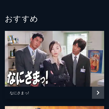
46分
天野浩成
Vol.3 「バンビの誘惑」
大東俊介
ミチル（サエコ）がバンビーナに来て、鈴子
おすすめ
（長谷川京子）をセレブ狙いのおばさんで、
石田未来
春樹（小出恵介）とモーテルで過ごしたと騒
ぐ。鈴子は抗議しに春樹の会社に行くが…。
清水由紀
46分
大門真紀
Vol.4 「片思いのスープ」
春樹（小出恵介）は沙織（小林麻央）にプロ
黒田凜
ポーズするが返事はもらえず。一方、鈴子
（長谷川京子）は道造（橋爪功）からホーム
石井正則
パーティーの料理を頼みたいと言われて…。
天野ひろゆき
46分
Vol.5 「あなた、彼女のことが好きにな
平岳大
る」
アメリカへ旅立つ沙織（小林麻央）を、空港
高林由紀子
で見送った春樹（小出恵介）と鈴子（長谷川
なにさまっ!
青木麻由子
京子）。一方、鈴子の元恋人・藤森（小澤征
悦）が突然、鈴子の家を訪ねて来て…。
酒井彩名
46分