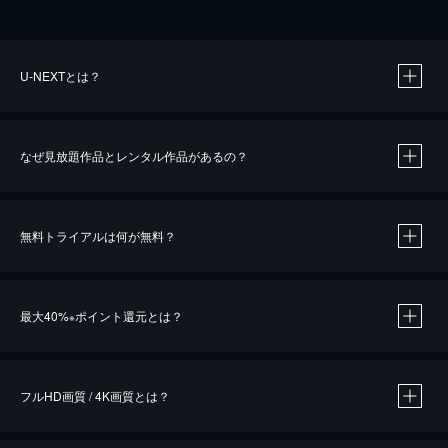
U-NEXTとは？
なぜ見放題作品とレンタル作品があるの？
無料トライアルは何が無料？
※
最大40%
ポイント還元とは？
※
※
作品によって必要なポイントが異なります。
フルHD画質 / 4K画質とは？