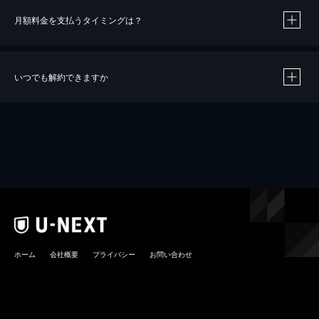
月額料金を支払うタイミングは？
※
40％ポイント還元の対象は、クレジットカード決済による作品の購入 / レンタルです。
※
iOSアプリのUコイン決済による作品の購入 / レンタルは、20％のポイント還元です。
※
還元の対象外となる決済方法や商品があります。くわしくは
こちら
をご確認ください。
いつでも解約できますか
こちら
ホーム
会社概要
プライバシー
お問い合わせ