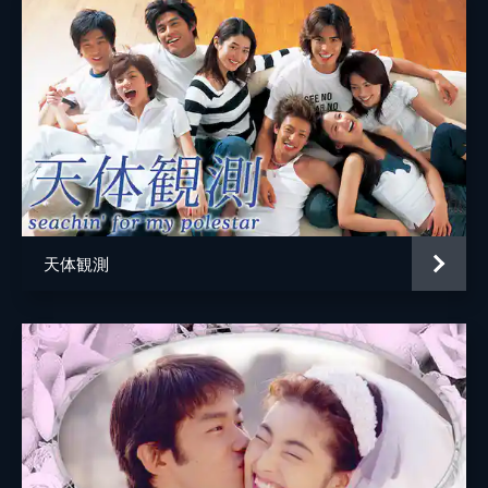
Vol.6 「予期せぬ三角関係」
石塚義之
春樹（小出恵介）が、１週間後に「バンビー
小澤征悦
ナ」を閉店にし、従業員も全員解雇にすると
宣言。民雄（西村雅彦）らに頼まれ、鈴子
西村雅彦
（長谷川京子）は春樹を説得しに行くが…。
46分
橋爪功
Vol.7 「突然のキス」
監督
清弘誠
父の洋食店を取られたのが藤森（小澤征悦）
のせいではないと知った鈴子（長谷川京
加藤新
子）。一方、「バンビーナ」が裁判を起こそ
天体観測
うとしていると聞いた道造（橋爪功）は…。
山室大輔
46分
吉田健
Vol.8 「恋に落ちるなんて」
春樹（小出恵介）からキスされ、好きだと告
高津泰行
白された鈴子（長谷川京子）は、自分も春樹
脚本
小松江里子
のことが好きだと認める。その後、春樹は
「バンビーナ」の存続に向け動き始め…。
プロデューサー
伊藤一尋
46分
Vol.9 「別れの予感」