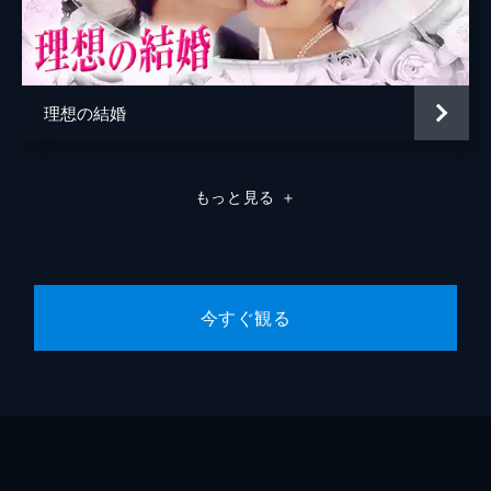
店を改装する間、葛城コンツェルンの社員食
堂で働くことになったバンビーナの面々。そ
んな中、春樹（小出恵介）は、自分とミチル
（サエコ）の婚約記事を新聞で見つけ…。
理想の結婚
46分
最終回 「あなただけを愛してる」
緊急入院した道造（橋爪功）の代理を務める
ことになり、鈴子（長谷川京子）を想いつつ
もっと見る
＋
も仕事に忙殺される春樹（小出恵介）。一
方、鈴子の元にミチル（サエコ）が現れ…。
46分
今すぐ観る