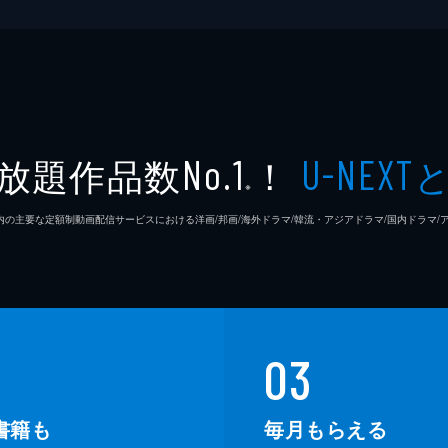
放題作品数
！
No.1
U-NEXT
※
26年7⽉ 国内の主要な定額制動画配信サービスにおける洋画/邦画/海外ドラマ/韓流・アジアドラマ/国内ドラ
03
書籍も
毎月もらえる