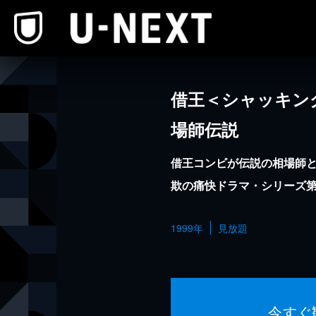
本文へスキップ
借王＜シャッキン
場師伝説
借王コンビが伝説の相場師
欺の痛快ドラマ・シリーズ第
1999年
見放題
今すぐ