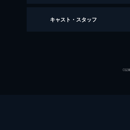
キャスト・スタッフ
借王６ ナニワ相場師伝説
大手信用金庫の役員が“伝説の相場師
の世界から足を洗おうとしていた内藤
出演
97分
◎記
監督
脚本