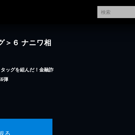
グ＞６ ナニワ相
とタッグを組んだ！金融詐
6弾
観る