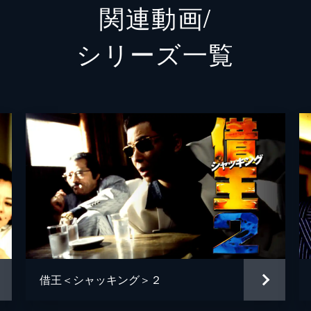
関連動画/
土山しげる
シリーズ⼀覧
平井りゅうじ
嶋田英二郎
山下力哉
借王＜シャッキング＞２