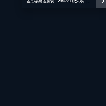
雀鬼/裏麻雀勝負！20年間無敗の男 [前編]