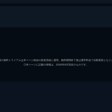
”と言われた男・内藤を利用し不良債権のもみ消しを目論む。
を使い捨てるやり方に怒りを覚えた借王たちの逆襲が始まる。
哀川翔
志賀勝
載の無料トライアルは本ページ経由の新規登録に適用。無料期間終了後は通常料金で自動更新となり
◎本ページに記載の情報は、2026年8月現在のものです。
夏樹陽子
根津甚八
和泉聖治
岩澤勝己