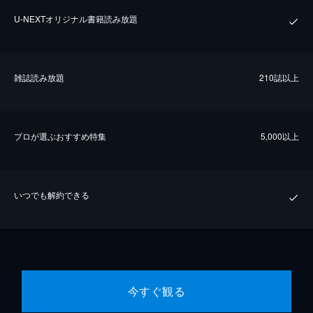
U-NEXTオリジナル書籍読み放題
雑誌読み放題
210誌以上
プロが選ぶおすすめ特集
5,000以上
いつでも解約できる
今すぐ観る