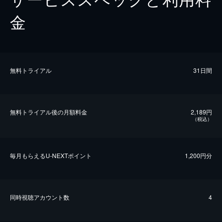
金
無料トライアル
31日間
無料トライアル後の⽉額料金
2,189円
（税込）
毎⽉もらえるU-NEXTポイント
1,200円分
同時視聴アカウント数
4