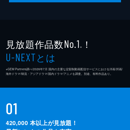
見放題作品数
！
No.1
※
とは
U-NEXT
※GEM Partners調べ/2026年7⽉ 国内の主要な定額制動画配信サービスにおける洋画/邦画/
海外ドラマ/韓流・アジアドラマ/国内ドラマ/アニメを調査。別途、有料作品あり。
01
420,000
本以上が見放題！