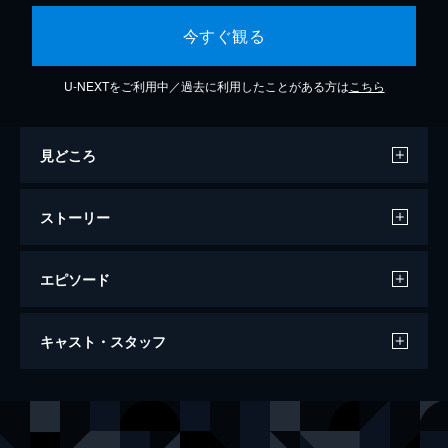
今すぐ観る
U-NEXTをご利用中／過去に利用したことがある方は
こちら
見どころ
ストーリー
エピソード
真・雀鬼16/プロ雀士哀歌！ 漢（おとこ）
キャスト・スタッフ
たちの絆
刑務所帰りの昔なじみ・小池が、桜井章一を
訪ねてきた。再会を喜ぶふたりだが、今は百
出演
清水健太郎
武組にいるという小池に、桜井は不安を覚え
る。百武組二代目の悪評は桜井の耳にも届い
野村将希