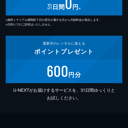
0
31
日間
円
※
※無料トライアル期間終了日の翌日が属する月から月額料金が発生します。
※日割りでのご請求はいたしません。
最新作の
レンタルに使える
ポイント
プレゼント
600
円分
U-NEXTがお届けするサービスを、31日間ゆっくりと
お試しください。