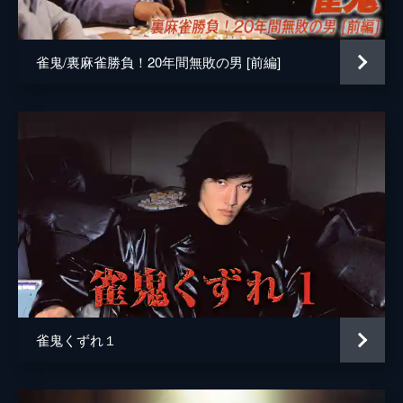
製作
高橋一平
雀鬼/裏麻雀勝負！20年間無敗の男 [前編]
雀鬼くずれ１