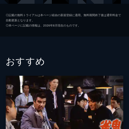
ていたからだ。
川本淳市
78分
◎記載の無料トライアルは本ページ経由の新規登録に適用。無料期間終了後は通常料金で
自動更新となります。
松山鷹志
◎本ページに記載の情報は、2026年8月現在のものです。
高橋一興
中倉健太郎
清水ヨシト
おすすめ
長門裕之
桜井章一
監督
片岡修二
脚本
安田潤司
原作
柳史一郎
神田たけ志