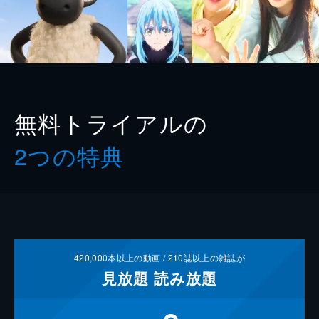
無料トライアルの
2つの特典
420,000
本以上の動画 /
210
誌以上の雑誌が
見放題
読み放題