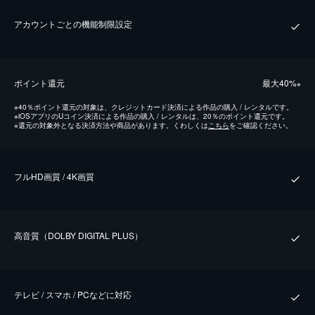
アカウントごとの機能制限設定
ポイント還元
最⼤40%
※
※
40％ポイント還元の対象は、クレジットカード決済による作品の購入 / レンタルです。
※
iOSアプリのUコイン決済による作品の購入 / レンタルは、20％のポイント還元です。
※
還元の対象外となる決済方法や商品があります。くわしくは
こちら
をご確認ください。
フルHD画質 / 4K画質
⾼⾳質（DOLBY DIGITAL PLUS）
テレビ / スマホ / PCなどに対応