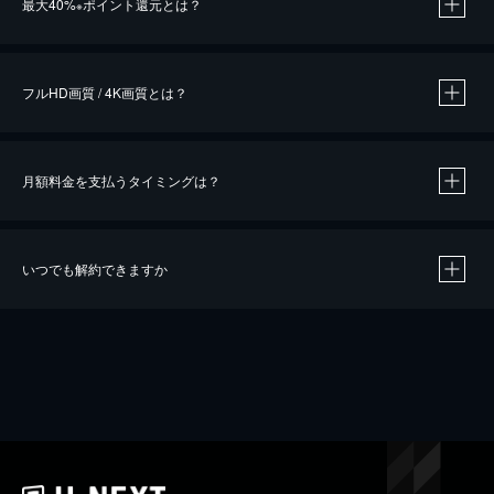
最大40%
ポイント還元とは？
※
※
作品によって必要なポイントが異なります。
フルHD画質 / 4K画質とは？
月額料金を支払うタイミングは？
※
40％ポイント還元の対象は、クレジットカード決済による作品の購入 / レンタルです。
※
iOSアプリのUコイン決済による作品の購入 / レンタルは、20％のポイント還元です。
※
還元の対象外となる決済方法や商品があります。くわしくは
こちら
をご確認ください。
いつでも解約できますか
こちら