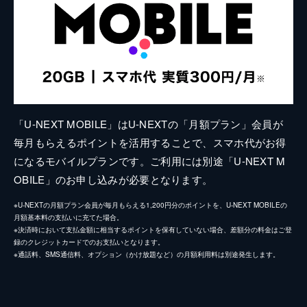
「U-NEXT MOBILE」はU-NEXTの「月額プラン」会員が
毎月もらえるポイントを活用することで、スマホ代がお得
になるモバイルプランです。ご利用には別途「U-NEXT M
OBILE」のお申し込みが必要となります。
※U-NEXTの月額プラン会員が毎月もらえる1,200円分のポイントを、U-NEXT MOBILEの
月額基本料の支払いに充てた場合。
※決済時において支払金額に相当するポイントを保有していない場合、差額分の料金はご登
録のクレジットカードでのお支払いとなります。
※通話料、SMS通信料、オプション（かけ放題など）の月額利用料は別途発生します。