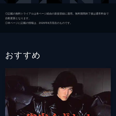
が始まりだった。
82分
下元史朗
◎記載の無料トライアルは本ページ経由の新規登録に適用。無料期間終了後は通常料金で
自動更新となります。
原田大二郎
◎本ページに記載の情報は、2026年8月現在のものです。
監督
片岡修二
脚本
七字幸久
おすすめ