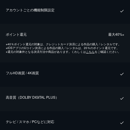
アカウントごとの機能制限設定
ポイント還元
最⼤40%
※
※
40％ポイント還元の対象は、クレジットカード決済による作品の購入 / レンタルです。
※
iOSアプリのUコイン決済による作品の購入 / レンタルは、20％のポイント還元です。
※
還元の対象外となる決済方法や商品があります。くわしくは
こちら
をご確認ください。
フルHD画質 / 4K画質
⾼⾳質（DOLBY DIGITAL PLUS）
テレビ / スマホ / PCなどに対応