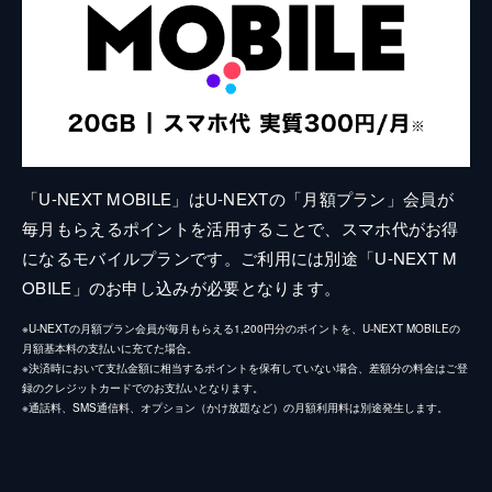
「U-NEXT MOBILE」はU-NEXTの「月額プラン」会員が
毎月もらえるポイントを活用することで、スマホ代がお得
になるモバイルプランです。ご利用には別途「U-NEXT M
OBILE」のお申し込みが必要となります。
※U-NEXTの月額プラン会員が毎月もらえる1,200円分のポイントを、U-NEXT MOBILEの
月額基本料の支払いに充てた場合。
※決済時において支払金額に相当するポイントを保有していない場合、差額分の料金はご登
録のクレジットカードでのお支払いとなります。
※通話料、SMS通信料、オプション（かけ放題など）の月額利用料は別途発生します。