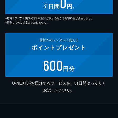
0
31
日間
円
※
※無料トライアル期間終了日の翌日が属する月から月額料金が発生します。
※日割りでのご請求はいたしません。
最新作の
レンタルに使える
ポイント
プレゼント
600
円分
U-NEXTがお届けするサービスを、31日間ゆっくりと
お試しください。