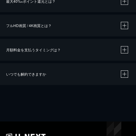
最大40%
ポイント還元とは？
※
※
作品によって必要なポイントが異なります。
フルHD画質 / 4K画質とは？
月額料金を支払うタイミングは？
※
40％ポイント還元の対象は、クレジットカード決済による作品の購入 / レンタルです。
※
iOSアプリのUコイン決済による作品の購入 / レンタルは、20％のポイント還元です。
※
還元の対象外となる決済方法や商品があります。くわしくは
こちら
をご確認ください。
いつでも解約できますか
こちら