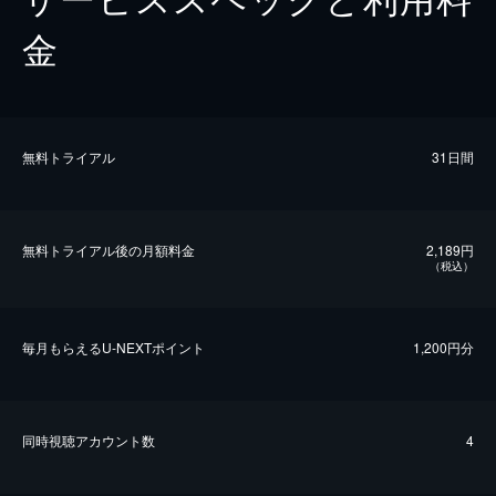
金
無料トライアル
31日間
無料トライアル後の⽉額料金
2,189円
（税込）
毎⽉もらえるU-NEXTポイント
1,200円分
同時視聴アカウント数
4