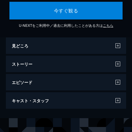
今すぐ観る
U-NEXTをご利用中／過去に利用したことがある方は
こちら
見どころ
ストーリー
エピソード
真・雀鬼7/さらば友よ、引き裂かれた麻雀
キャスト・スタッフ
青田の引き合わせで桜井章一は昔の学生麻雀
仲間と再会。「お前は裏切り者だ」と桜井を
疑う青田。20年前、大学生の青田が桜井を誘
出演
清水健太郎
い、強い学生雀士が集うアパートに行ったの
相澤一成