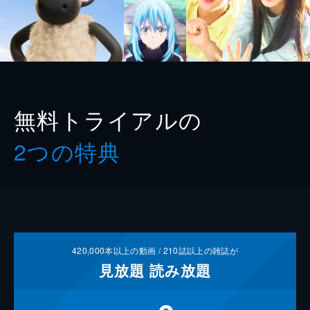
無料トライアルの
2つの特典
420,000
本以上の動画 /
210
誌以上の雑誌が
見放題
読み放題