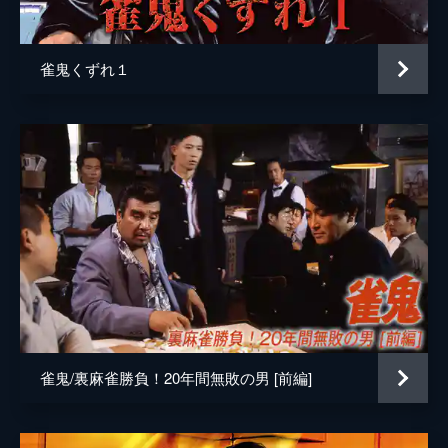
雀鬼くずれ１
雀鬼/裏麻雀勝負！20年間無敗の男 [前編]