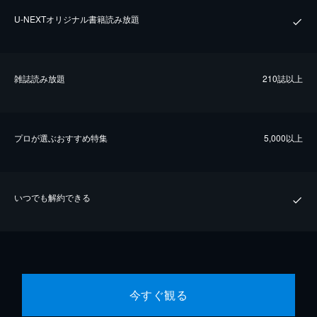
U-NEXTオリジナル書籍読み放題
雑誌読み放題
210誌以上
プロが選ぶおすすめ特集
5,000以上
いつでも解約できる
今すぐ観る