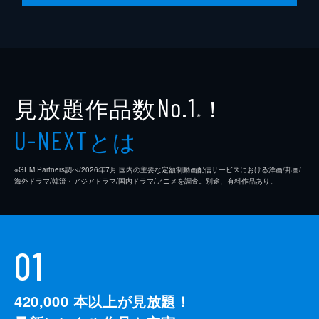
見放題作品数
！
No.1
※
とは
U-NEXT
※GEM Partners調べ/2026年7⽉ 国内の主要な定額制動画配信サービスにおける洋画/邦画/
海外ドラマ/韓流・アジアドラマ/国内ドラマ/アニメを調査。別途、有料作品あり。
01
420,000
本以上が見放題！