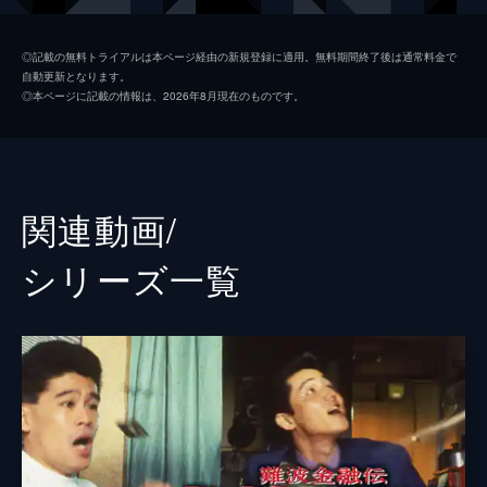
300万円を要求される。
川島なお美
90分
◎記載の無料トライアルは本ページ経由の新規登録に適用。無料期間終了後は通常料金で
自動更新となります。
ゆうき哲也
◎本ページに記載の情報は、2026年8月現在のものです。
天宮良
山口仁
斉藤林子
関連動画/
天田益男
シリーズ⼀覧
立川貴博
木下ほうか
笹野高史
清水紘治
監督
萩庭貞明