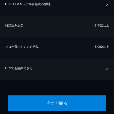
U-NEXTオリジナル書籍読み放題
雑誌読み放題
210誌以上
プロが選ぶおすすめ特集
5,000以上
いつでも解約できる
今すぐ観る