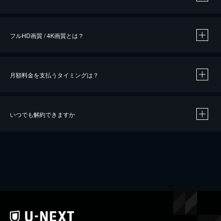
※
作品によって必要なポイントが異なります。
フルHD画質 / 4K画質とは？
月額料金を支払うタイミングは？
※
40％ポイント還元の対象は、クレジットカード決済による作品の購入 / レンタルです。
※
iOSアプリのUコイン決済による作品の購入 / レンタルは、20％のポイント還元です。
※
還元の対象外となる決済方法や商品があります。くわしくは
こちら
をご確認ください。
いつでも解約できますか
こちら