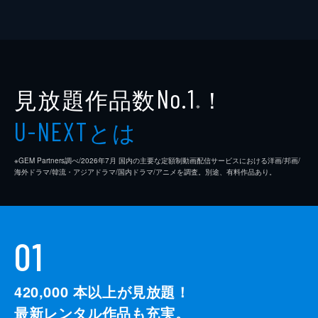
見放題作品数
！
No.1
※
とは
U-NEXT
※GEM Partners調べ/2026年7⽉ 国内の主要な定額制動画配信サービスにおける洋画/邦画/
海外ドラマ/韓流・アジアドラマ/国内ドラマ/アニメを調査。別途、有料作品あり。
01
420,000
本以上が見放題！
最新レンタル作品も充実。