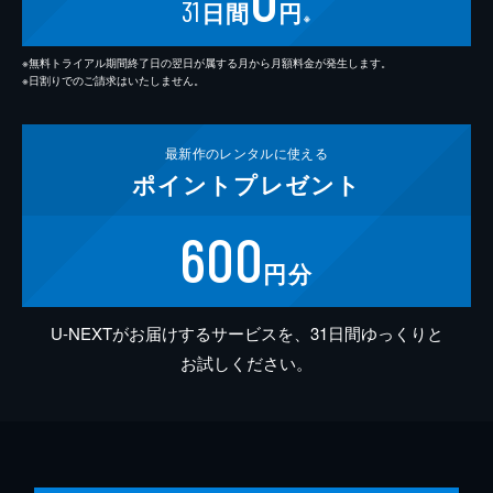
31
日間
円
※
※無料トライアル期間終了日の翌日が属する月から月額料金が発生します。
※日割りでのご請求はいたしません。
最新作の
レンタルに使える
ポイント
プレゼント
600
円分
U-NEXTがお届けするサービスを、31日間ゆっくりと
お試しください。