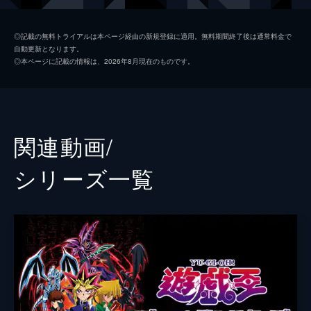
らエキシビジョンマッチの招待状が届く。
24分
柊柚子／セレナ
稲村優奈
第2話 決闘(デュエル)最強進化系!! その名
◎記載の無料トライアルは本ページ経由の新規登録に適用。無料期間終了後は通常料金で
自動更新となります。
はアクションデュエル
権現坂 昇
大林洋平
◎本ページに記載の情報は、2026年8月現在のものです。
石島戦で遊矢が生み出した「ペンデュラム召
柊修造
板倉光隆
喚」のすさまじさにスタジアムの観客は熱
狂。その試合の後、遊勝塾には入塾希望者が
榊洋子
遊井亮子
殺到し、遊矢は柚子とのテストマッチで再び
歓声を浴びようと意気込む。
榊遊勝
東地宏樹
関連動画/
24分
紫雲院素良
園崎未恵
第3話 ダークタウン 奪われたペンデュラム
シリーズ⼀覧
召喚!!
タツヤ
新出ななみ
ペンデュラム召喚をマスターするため権現坂
を相手に練習を重ね、再びその力を得た遊
フトシ
知桐京子
矢。そんな彼に怪しい影が接近。最大手LDS
アユ
明坂聡美
に通う沢渡シンゴが、広いコートでペンデュ
ラム召喚を見せてほしいと言うのだ。
沢渡シンゴ
矢野奨吾
24分
第4話 一筋の希望!! ブロック・スパイダー
志島北斗
花江夏樹
とらわれた柚子たちを助けるため、沢渡とデ