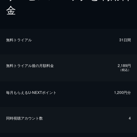
金
無料トライアル
31日間
無料トライアル後の⽉額料金
2,189円
（税込）
毎⽉もらえるU-NEXTポイント
1,200円分
同時視聴アカウント数
4