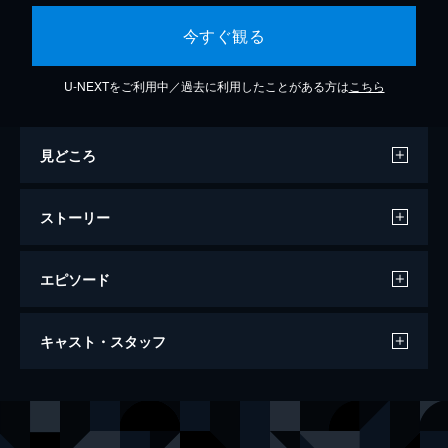
今すぐ観る
U-NEXTをご利用中／過去に利用したことがある方は
こちら
見どころ
ストーリー
エピソード
第1話 光の軌跡、ペンデュラム召喚！
キャスト・スタッフ
「エンターテインメント・デュエリスト」を
目指す中学2年生の榊遊矢は、遊勝塾で柚子
たちと共にデュエルの練習に励んでいた。あ
声の出演
榊遊矢／ユーリ
小野賢章
る日、プロデュエリストのストロング石島か
赤馬零児
細谷佳正