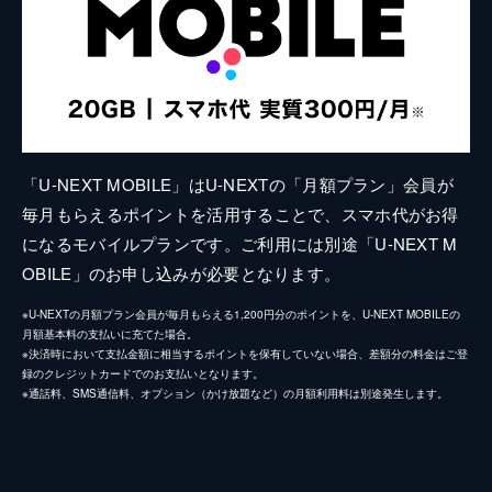
「U-NEXT MOBILE」はU-NEXTの「月額プラン」会員が
毎月もらえるポイントを活用することで、スマホ代がお得
になるモバイルプランです。ご利用には別途「U-NEXT M
OBILE」のお申し込みが必要となります。
※U-NEXTの月額プラン会員が毎月もらえる1,200円分のポイントを、U-NEXT MOBILEの
月額基本料の支払いに充てた場合。
※決済時において支払金額に相当するポイントを保有していない場合、差額分の料金はご登
録のクレジットカードでのお支払いとなります。
※通話料、SMS通信料、オプション（かけ放題など）の月額利用料は別途発生します。