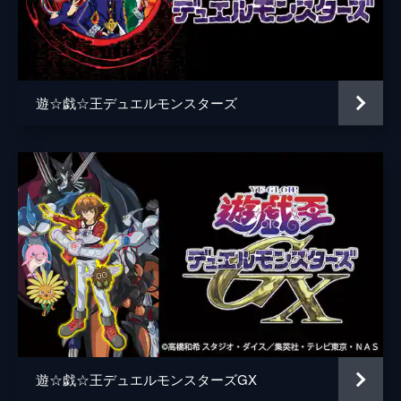
光津真澄
清都ありさ
ュエルで対峙する遊矢だが、沢渡がペンデュ
ラム召喚を決めたというショックから立ち直
刀堂刃
高梨謙吾
れずにいた。勢いづく沢渡は、遊矢に猛攻を
仕掛けて追い詰めていく。
赤馬日美香
藤本喜久子
24分
遊☆戯☆王デュエルモンスターズ
ユート
高木万平
第5話 弟子入り志願!?おかしなおっかけ
「紫雲院素良(しうんいんそら)」
ジャック・アトラス
星野貴紀
突然現れて遊矢につきまとう謎の少年・素良
は、遊矢の「エンタメデュエル」に惚れ込
クロス・ホーガン
浅沼晋太郎
み、弟子入りを請う。あまりの素良のしつこ
シンジ・ウェーバー
石川界人
さに根負けした遊矢は、デュエルで戦うこと
にし、力の差を見せつけようとするが…。
ユーゴ
高木心平
24分
第6話 無邪気な融合玩具(おもちゃ) デスト
黒咲隼
金城大和
ーイ・シザー・ベアー
月影
坂巻学
素良の「融合召喚」に衝撃を受ける一同。遊
矢はペンデュラム召喚で応戦するが、素良が
零羅
石川由依
その上を行く戦略に出て「シザーベア」は力
を増し、「オッドアイズ」を破壊。オッドア
遊☆戯☆王デュエルモンスターズGX
ジャン・ミシェル・ロジェ
北田理道
イズの力までも自分のものにしようとする。