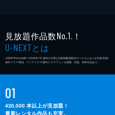
見放題作品数
！
No.1
※
とは
U-NEXT
※GEM Partners調べ/2026年7⽉ 国内の主要な定額制動画配信サービスにおける洋画/邦画/
海外ドラマ/韓流・アジアドラマ/国内ドラマ/アニメを調査。別途、有料作品あり。
01
420,000
本以上が見放題！
最新レンタル作品も充実。