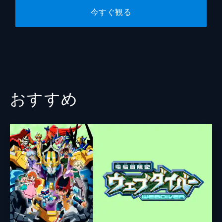
沢渡襲撃事件の犯人という汚名をそそぐた
今すぐ観る
め、遊勝塾対LDSのデュエルが幕を開ける。
遊勝塾を守ろうと意気込む遊矢の対戦相手、
LDS「エクシーズコース」の代表・北斗は、
開始早々エクシーズ召喚で遊矢を攻める。
24分
第10話 秘石の騎士！ 融合使い「光津真澄
(こうつ ますみ)」
おすすめ
遊勝塾の1勝で迎えた第2戦、柚子はLDS「融
合コース」の真澄と対峙。遊矢が沢渡襲撃事
件の犯人ではないかと動揺する柚子は、デュ
エルの戦略にも迷いが生じる。そしてこの戦
いは、ついに最終の3戦目に突入する。
24分