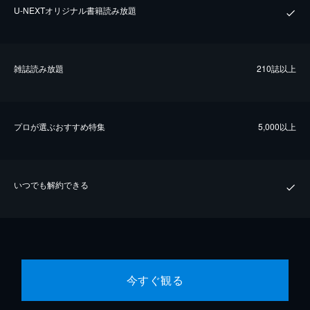
U-NEXTオリジナル書籍読み放題
雑誌読み放題
210誌以上
プロが選ぶおすすめ特集
5,000以上
いつでも解約できる
今すぐ観る