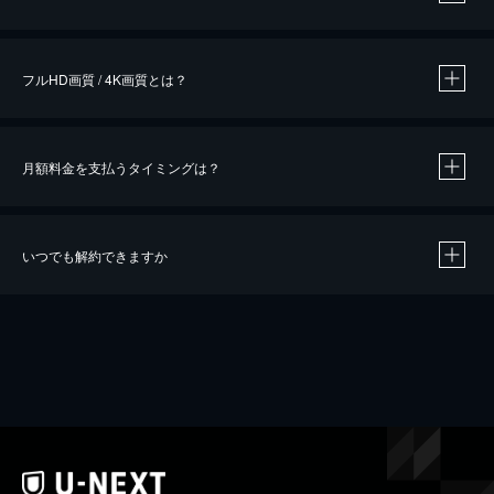
※
作品によって必要なポイントが異なります。
フルHD画質 / 4K画質とは？
月額料金を支払うタイミングは？
※
40％ポイント還元の対象は、クレジットカード決済による作品の購入 / レンタルです。
※
iOSアプリのUコイン決済による作品の購入 / レンタルは、20％のポイント還元です。
※
還元の対象外となる決済方法や商品があります。くわしくは
こちら
をご確認ください。
いつでも解約できますか
こちら