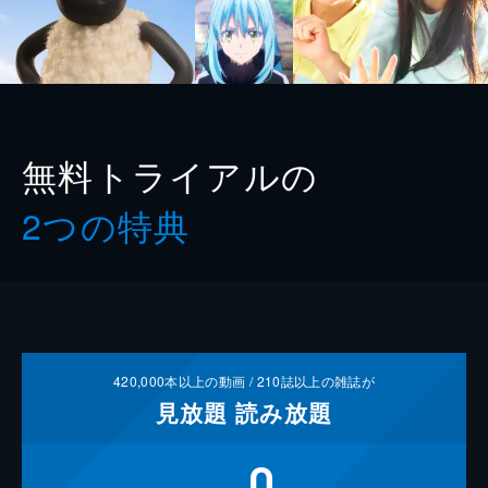
無料トライアルの
2つの特典
420,000
本以上の動画 /
210
誌以上の雑誌が
見放題
読み放題
0