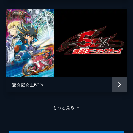
デニス・マックフィールド
柿原徹也
24分
第7話 反旗の逆鱗 ダーク・リベリオン・
赤馬零王
浪川大輔
エクシーズ・ドラゴン
遊矢に敗れた悔しさが忘れられない沢渡は、
ナレーション
山路和弘
新たなカードを手に反撃を企てる。これを阻
監督
小野勝巳
止すべく柚子が立ち上がるが、対峙する2人
の前に謎の男が現れ、制止する柚子を振り切
キャラクターデザイン
横田明美
り、無言で沢渡とのデュエルを始める。
24分
牧孝雄
第8話 遊勝塾の危機!! LDS(エルディーエ
原作
高橋和希
ス)襲来
遊矢に似た謎の男の「エクシーズ召喚」によ
キャラクター原案
三好直人
遊☆戯☆王5D's
り、大ダメージを受けた沢渡の事件は世間を
騒がせ、レオ・コーポレーションの社長、赤
音楽
中川幸太郎
馬零児の耳にも入っていた。そして、報告を
受けた零児の母・日美香が行動に出る。
総作画監督
原憲一
もっと見る
＋
24分
アニメーション制作
ぎゃろっぷ
第9話 星々の裁き！エクシーズ使い「志島
北斗」