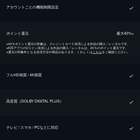
アカウントごとの機能制限設定
ポイント還元
最⼤40%
※
※
40％ポイント還元の対象は、クレジットカード決済による作品の購入 / レンタルです。
※
iOSアプリのUコイン決済による作品の購入 / レンタルは、20％のポイント還元です。
※
還元の対象外となる決済方法や商品があります。くわしくは
こちら
をご確認ください。
フルHD画質 / 4K画質
⾼⾳質（DOLBY DIGITAL PLUS）
テレビ / スマホ / PCなどに対応