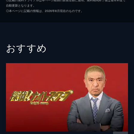
自動更新となります。
焼き・蒸し…明日作れる絶品ナス㊙レシピ！
◎本ページに記載の情報は、2026年8月現在のものです。
ご飯進む最強おかず5選！※番組で取り扱った
内容は2023年8月当時のものです
51分
2023/9/5放送 #389 前編！「ガチャの世
界」
おすすめ
市場600億円！最新ガチャ連発！「ガチャの
世界」！公衆電話・かき氷器…ユニークガチ
ャ/再現度が凄い◎フードガチャも登場！
25分
2023/9/5放送 #389 後編！「プリクラの世
界」
カワイイの最前線！「プリクラの世界」！マ
ツコ感心！ミリ単位で調整！最新プリ
機/SNS時代の新常識！！動くプリが登場
26分
2023/9/12放送 #390 前編！「ハッシュド
ポテトの世界」
今新商品が続々！「ハッシュドポテトの世