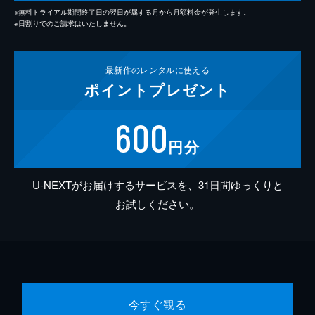
※無料トライアル期間終了日の翌日が属する月から月額料金が発生します。
※日割りでのご請求はいたしません。
最新作の
レンタルに使える
ポイント
プレゼント
600
円分
U-NEXTがお届けするサービスを、31日間ゆっくりと
お試しください。
今すぐ観る