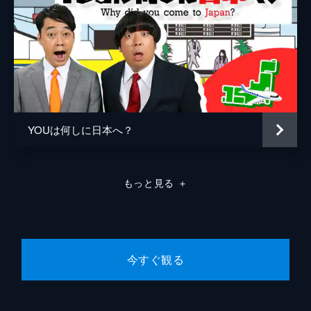
掛け絵本ファミリーが語る！「仕掛け絵本の
世界」！売上激増↑大人もハマる◎仕掛け絵
本…2つのももたろう/切り抜き人体図鑑
20分
2023/10/17放送 #393 前編！「ぶどうの
世界」
「ぶどうの世界」！国内外で爆売れシャイン
マスカット！実は激旨最新品種が/芳醇個性
YOUは何しに日本へ？
派・粒5センチ超え・山梨新品種大集結！
31分
2023/10/17放送 #393 後編！「和製英語
もっと見る
＋
の世界」
日本語に人生を救われた女性が語る！「和製
英語の世界」！外国人が今絶賛！ラスボス・
マイブーム…和製英語誕生秘話
20分
今すぐ観る