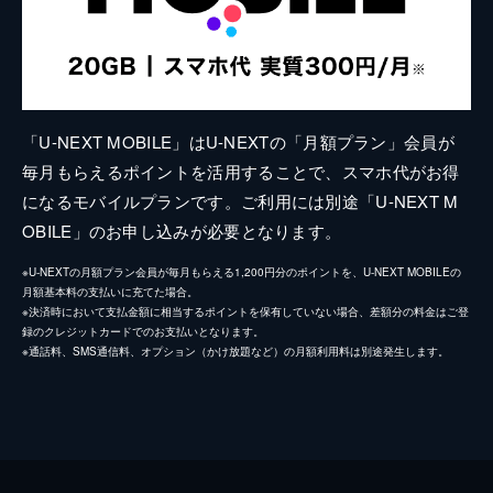
「U-NEXT MOBILE」はU-NEXTの「月額プラン」会員が
毎月もらえるポイントを活用することで、スマホ代がお得
になるモバイルプランです。ご利用には別途「U-NEXT M
OBILE」のお申し込みが必要となります。
※U-NEXTの月額プラン会員が毎月もらえる1,200円分のポイントを、U-NEXT MOBILEの
月額基本料の支払いに充てた場合。
※決済時において支払金額に相当するポイントを保有していない場合、差額分の料金はご登
録のクレジットカードでのお支払いとなります。
※通話料、SMS通信料、オプション（かけ放題など）の月額利用料は別途発生します。