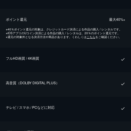
ポイント還元
最⼤40%
※
※
40％ポイント還元の対象は、クレジットカード決済による作品の購入 / レンタルです。
※
iOSアプリのUコイン決済による作品の購入 / レンタルは、20％のポイント還元です。
※
還元の対象外となる決済方法や商品があります。くわしくは
こちら
をご確認ください。
フルHD画質 / 4K画質
⾼⾳質（DOLBY DIGITAL PLUS）
テレビ / スマホ / PCなどに対応