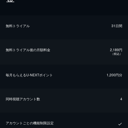
無料トライアル
31日間
無料トライアル後の⽉額料金
2,189円
（税込）
毎⽉もらえるU-NEXTポイント
1,200円分
同時視聴アカウント数
4
アカウントごとの機能制限設定