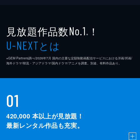
見放題作品数
！
No.1
※
とは
U-NEXT
※GEM Partners調べ/2026年7⽉ 国内の主要な定額制動画配信サービスにおける洋画/邦画/
海外ドラマ/韓流・アジアドラマ/国内ドラマ/アニメを調査。別途、有料作品あり。
01
420,000
本以上が見放題！
最新レンタル作品も充実。