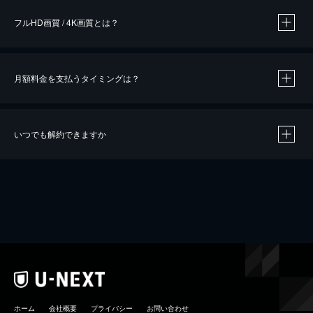
フルHD画質 / 4K画質とは？
月額料金を支払うタイミングは？
※
40％ポイント還元の対象は、クレジットカード決済による作品の購入 / レンタルです。
※
iOSアプリのUコイン決済による作品の購入 / レンタルは、20％のポイント還元です。
※
還元の対象外となる決済方法や商品があります。くわしくは
こちら
をご確認ください。
いつでも解約できますか
こちら
ホーム
会社概要
プライバシー
お問い合わせ