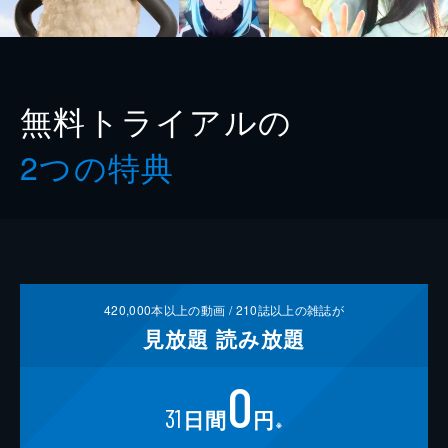
無料トライアルの
2つの特典
420,000
本以上の動画 /
210
誌以上の雑誌が
見放題
読み放題
0
31
日間
円
※