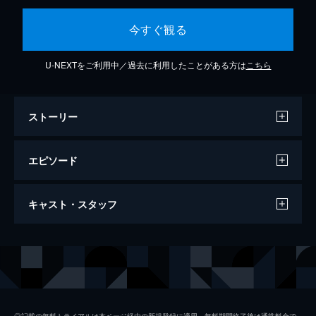
今すぐ観る
U-NEXTをご利用中／過去に利用したことがある方は
こちら
ストーリー
エピソード
2022/8/9放送 #336 「冷奴の世界」
キャスト・スタッフ
冷奴の魅力が満載！「冷奴の世界」！夏に絶
品＆ヘルシー＆超簡単！おかずからお酒のア
テまで20連発！※番組で取り扱った内容は
出演
マツコ・デラックス
2022年8月当時のものです
プロデューサー
細谷知世
51分
2023/8/8放送 #385 「ナスの世界」
演出
冨田雅也
料理研究家の嫁&90歳舅コンビ再び！揚げ・
◎記載の無料トライアルは本ページ経由の新規登録に適用。無料期間終了後は通常料金で