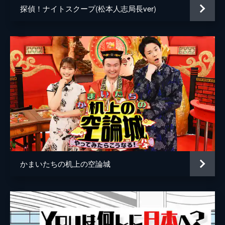
界」！マック・バーキン・ロッテリア豪華共
探偵！ナイトスクープ(松本人志局長ver)
演！絶品冷凍アレンジ/究極ハッシュドバー
ガーが登場！
33分
2023/9/19放送 #391 「台湾夜市の世界」
観光でも行きやすい台北！鶏肉飯/焼き小籠
包/タピオカ肉団子…現地の絶品グルメ▽よ
りローカルな台南！ボール転がし/酒瓶立
て…子供も大人も楽しめるゲーム屋台！
52分
2023/10/10放送 #392 前編！「チーズケ
ーキの世界」
チーズ好きのマツコ共鳴！！「チーズケーキ
の世界」！香り楽しむチーズケーキ！バスク
かまいたちの机上の空論城
の次が！！香るパルミジャーノ/行列名店チ
ーズケーキ/クセうま山羊チーズ
30分
2023/10/10放送 #392 後編！「仕掛け絵
本の世界」
日本で初めて仕掛け絵本専門店を開業した仕