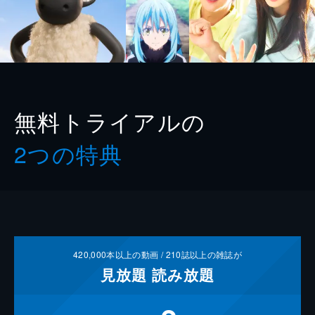
無料トライアルの
2つの特典
420,000
本以上の動画 /
210
誌以上の雑誌が
見放題
読み放題