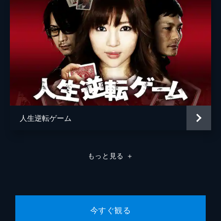
脚本
井口昇
原作
山田悠介
音楽
福田裕彦
製作
安田猛
小沼修
人生逆転ゲーム
もっと見る
＋
今すぐ観る