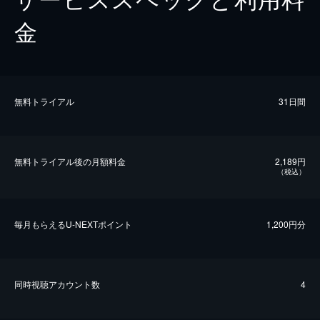
金
無料トライアル
31日間
無料トライアル後の⽉額料金
2,189円
（税込）
毎⽉もらえるU-NEXTポイント
1,200円分
同時視聴アカウント数
4