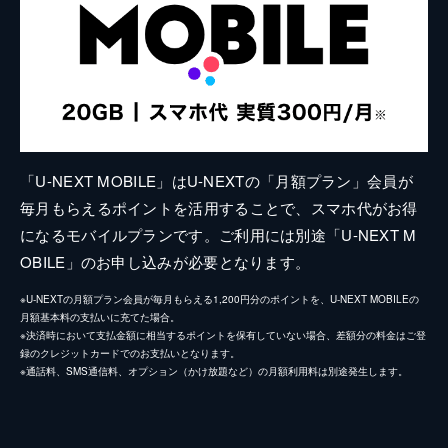
「U-NEXT MOBILE」はU-NEXTの「月額プラン」会員が
毎月もらえるポイントを活用することで、スマホ代がお得
になるモバイルプランです。ご利用には別途「U-NEXT M
OBILE」のお申し込みが必要となります。
※U-NEXTの月額プラン会員が毎月もらえる1,200円分のポイントを、U-NEXT MOBILEの
月額基本料の支払いに充てた場合。
※決済時において支払金額に相当するポイントを保有していない場合、差額分の料金はご登
録のクレジットカードでのお支払いとなります。
※通話料、SMS通信料、オプション（かけ放題など）の月額利用料は別途発生します。