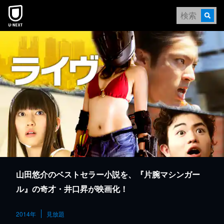
本文へスキップ
山田悠介のベストセラー小説を、『片腕マシンガー
ル』の奇才・井口昇が映画化！
2014年
見放題