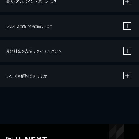
最大40%
ポイント還元とは？
※
※
作品によって必要なポイントが異なります。
フルHD画質 / 4K画質とは？
月額料金を支払うタイミングは？
※
40％ポイント還元の対象は、クレジットカード決済による作品の購入 / レンタルです。
※
iOSアプリのUコイン決済による作品の購入 / レンタルは、20％のポイント還元です。
※
還元の対象外となる決済方法や商品があります。くわしくは
こちら
をご確認ください。
いつでも解約できますか
こちら