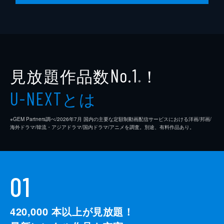
見放題作品数
！
No.1
※
とは
U-NEXT
※GEM Partners調べ/2026年7⽉ 国内の主要な定額制動画配信サービスにおける洋画/邦画/
海外ドラマ/韓流・アジアドラマ/国内ドラマ/アニメを調査。別途、有料作品あり。
01
420,000
本以上が見放題！