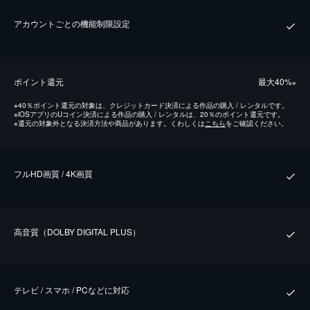
アカウントごとの機能制限設定
ポイント還元
最⼤40%
※
※
40％ポイント還元の対象は、クレジットカード決済による作品の購入 / レンタルです。
※
iOSアプリのUコイン決済による作品の購入 / レンタルは、20％のポイント還元です。
※
還元の対象外となる決済方法や商品があります。くわしくは
こちら
をご確認ください。
フルHD画質 / 4K画質
⾼⾳質（DOLBY DIGITAL PLUS）
テレビ / スマホ / PCなどに対応