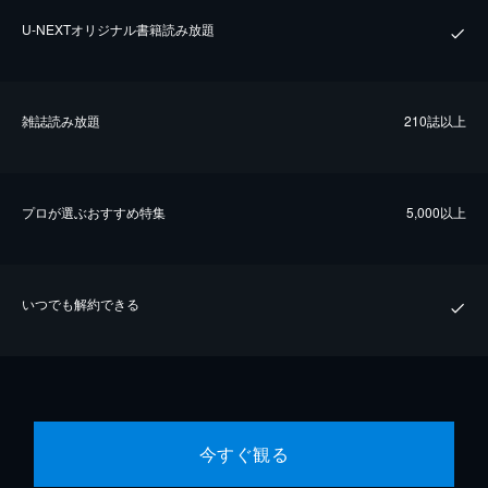
U-NEXTオリジナル書籍読み放題
雑誌読み放題
210誌以上
プロが選ぶおすすめ特集
5,000以上
いつでも解約できる
今すぐ観る