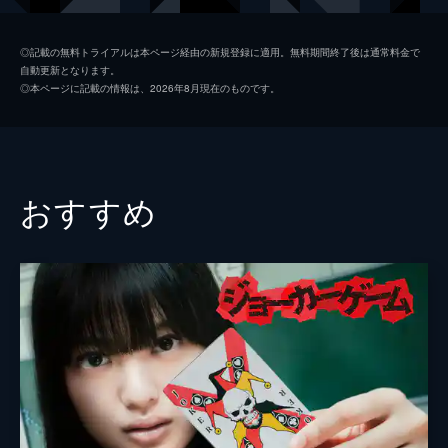
電話がかかってくる。
105分
金澤伸介
森永悠希
◎記載の無料トライアルは本ページ経由の新規登録に適用。無料期間終了後は通常料金で
自動更新となります。
水野アカリ
入来茉里
◎本ページに記載の情報は、2026年8月現在のものです。
小暮エイミ
森田涼花
桐谷リコ
山本愛莉
江藤タマキ
亜紗美
おすすめ
安田マサヨ
佐々木心音
山崎ヨシマサ
河合龍之介
板井ようすけ
村杉蝉之介
持永昌喜
虎牙光揮
松山康平
笠原紳司
曽根秀樹
デモ田中