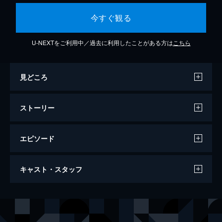
今すぐ観る
U-NEXTをご利用中／過去に利用したことがある方は
こちら
見どころ
ストーリー
エピソード
ライヴ
キャスト・スタッフ
ある日、フリーターの直人のところに、山田
悠介の単行本『ライヴ』が入った奇妙な小包
が届けられる。それと前後して彼の携帯に母
出演
田村直人
山田裕貴
親の拉致映像の着信があり、見知らぬ男から
室田ルミ
大野いと