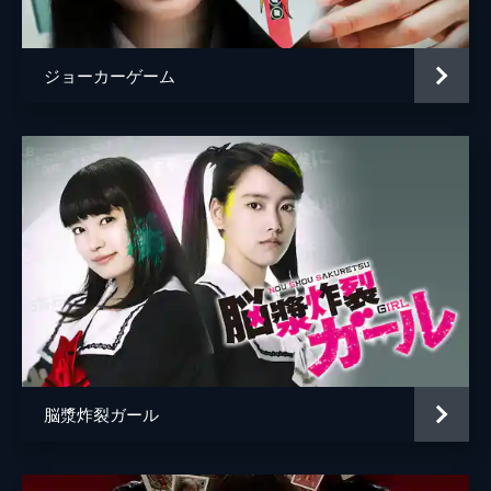
ボウガンレディ
江田結香
ボウガンエンジェル
中別府葵
ジョーカーゲーム
須賀貴匡
間宮夕貴
大島璃生
仁科貴
東野賢吾
津田寛治
緒方新一
森下能幸
ルミの父
諏訪太朗
田村陽子
生稲晃子
脳漿炸裂ガール
アカリの父
志垣太郎
監督
井口昇