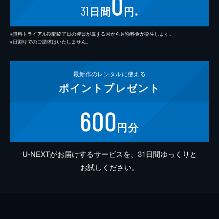
0
31
日間
円
※
※無料トライアル期間終了日の翌日が属する月から月額料金が発生します。
※日割りでのご請求はいたしません。
最新作の
レンタルに使える
ポイント
プレゼント
600
円分
U-NEXTがお届けするサービスを、31日間ゆっくりと
お試しください。