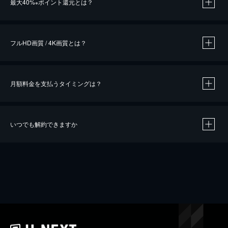
最大40%
ポイント還元とは？
※
※
作品によって必要なポイントが異なります。
フルHD画質 / 4K画質とは？
月額料金を支払うタイミングは？
※
40％ポイント還元の対象は、クレジットカード決済による作品の購入 / レンタルです。
※
iOSアプリのUコイン決済による作品の購入 / レンタルは、20％のポイント還元です。
※
還元の対象外となる決済方法や商品があります。くわしくは
こちら
をご確認ください。
いつでも解約できますか
こちら