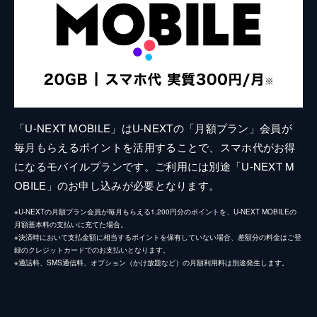
「U-NEXT MOBILE」はU-NEXTの「月額プラン」会員が
毎月もらえるポイントを活用することで、スマホ代がお得
になるモバイルプランです。ご利用には別途「U-NEXT M
OBILE」のお申し込みが必要となります。
※U-NEXTの月額プラン会員が毎月もらえる1,200円分のポイントを、U-NEXT MOBILEの
月額基本料の支払いに充てた場合。
※決済時において支払金額に相当するポイントを保有していない場合、差額分の料金はご登
録のクレジットカードでのお支払いとなります。
※通話料、SMS通信料、オプション（かけ放題など）の月額利用料は別途発生します。