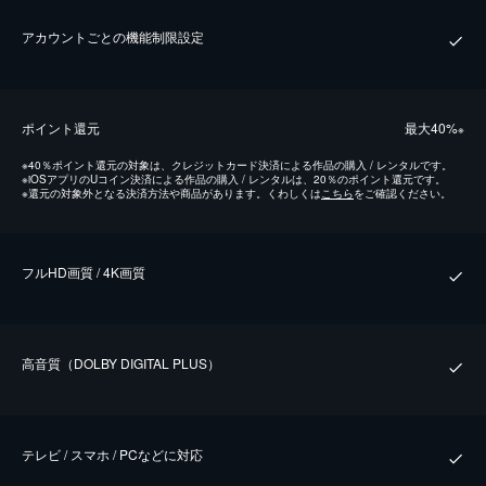
アカウントごとの機能制限設定
ポイント還元
最⼤40%
※
※
40％ポイント還元の対象は、クレジットカード決済による作品の購入 / レンタルです。
※
iOSアプリのUコイン決済による作品の購入 / レンタルは、20％のポイント還元です。
※
還元の対象外となる決済方法や商品があります。くわしくは
こちら
をご確認ください。
フルHD画質 / 4K画質
⾼⾳質（DOLBY DIGITAL PLUS）
テレビ / スマホ / PCなどに対応