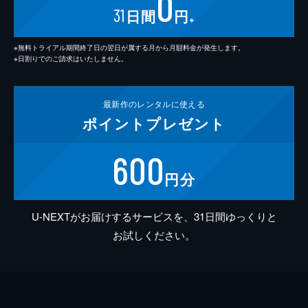
0
31
日間
円
※
※無料トライアル期間終了日の翌日が属する月から月額料金が発生します。
※日割りでのご請求はいたしません。
最新作の
レンタルに使える
ポイント
プレゼント
600
円分
U-NEXTがお届けするサービスを、31日間ゆっくりと
お試しください。