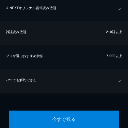
U-NEXTオリジナル書籍読み放題
雑誌読み放題
210誌以上
プロが選ぶおすすめ特集
5,000以上
いつでも解約できる
今すぐ観る