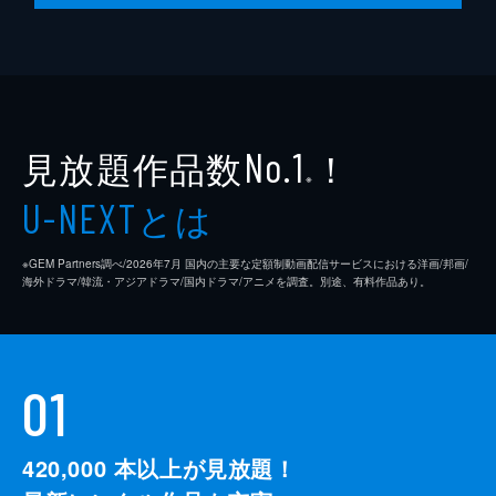
見放題作品数
！
No.1
※
とは
U-NEXT
※GEM Partners調べ/2026年7⽉ 国内の主要な定額制動画配信サービスにおける洋画/邦画/
海外ドラマ/韓流・アジアドラマ/国内ドラマ/アニメを調査。別途、有料作品あり。
01
420,000
本以上が見放題！