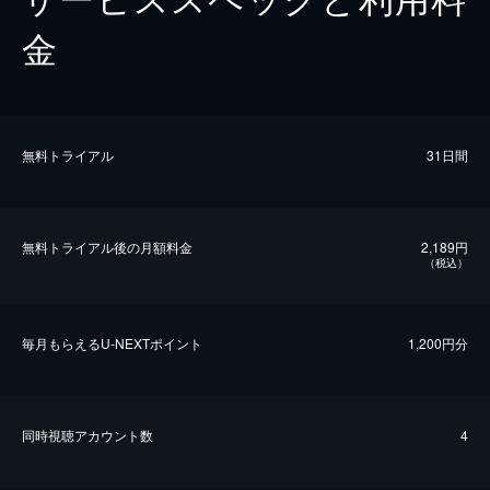
金
無料トライアル
31日間
無料トライアル後の⽉額料金
2,189円
（税込）
毎⽉もらえるU-NEXTポイント
1,200円分
同時視聴アカウント数
4