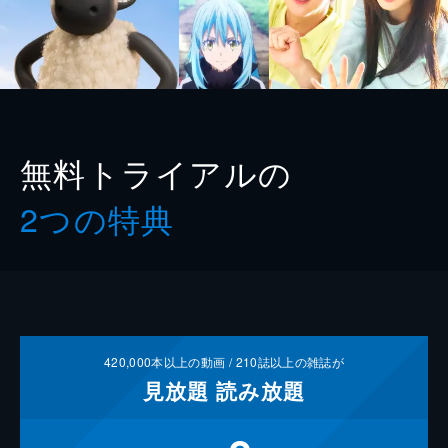
無料トライアルの
2つの特典
420,000
本以上の動画 /
210
誌以上の雑誌が
見放題
読み放題