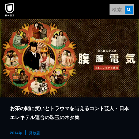
本文へスキップ
お茶の間に笑いとトラウマを与えるコント芸人・日本
エレキテル連合の珠玉のネタ集
2014年
見放題