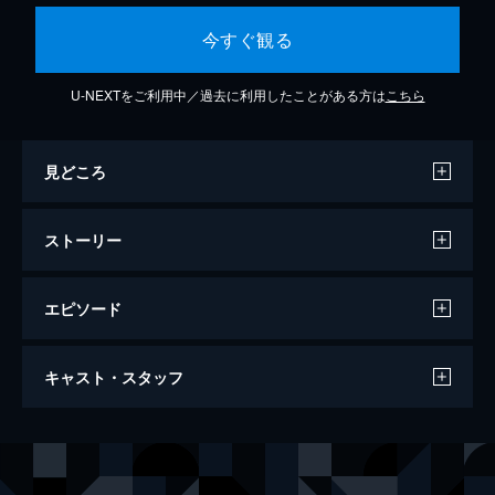
今すぐ観る
U-NEXTをご利用中／過去に利用したことがある方は
こちら
見どころ
ストーリー
エピソード
日本エレキテル連合「腹腹電気」
キャスト・スタッフ
話題の「未亡人朱美ちゃん3号」の続編を含
む、珠玉の9ネタを収録したネタ集！
53分
出演
日本エレキテル連合