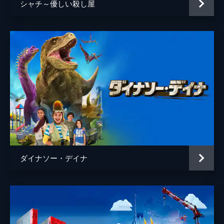
シャチ～優しい殺し屋
の海生爬虫類だ。
28分
#5 新たな巨大恐竜たち
アルゼンチンで初めて発見されたアルゼンチ
ノサウルスは、背骨ひとつが人間の背丈ほど
もある史上最大の巨大恐竜。全長35m、体重
75tというケタはずれの巨体だ。
29分
#6 驚異の生き残り作戦
白亜紀後期の恐竜たちは環境への驚異の適応
力を発揮した。ヨーロッパの島では、食料が
乏しい環境に合わせて、体を小型化させた恐
竜が見つかっている。
ダイナソー・デイナ
29分