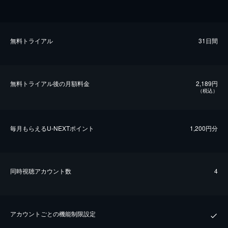
無料トライアル
31日間
無料トライアル後の⽉額料金
2,189円
（税込）
毎⽉もらえるU-NEXTポイント
1,200円分
同時視聴アカウント数
4
アカウントごとの機能制限設定