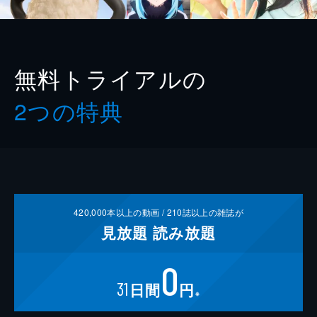
無料トライアルの
2つの特典
420,000
本以上の動画 /
210
誌以上の雑誌が
見放題
読み放題
0
31
日間
円
※