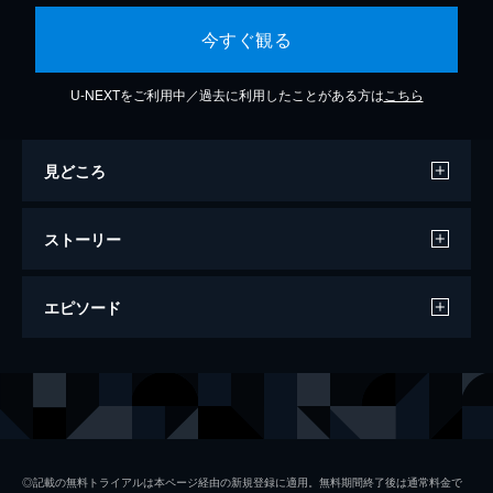
今すぐ観る
U-NEXTをご利用中／過去に利用したことがある方は
こちら
見どころ
ストーリー
エピソード
#1 失われた世界
9500年前の白亜紀中期、アフリカ北部の川
や沼を取り巻く荒野に生息したスピノサウル
ス。頭骨2m、全長7mというケタ外れの巨体
を持つこの恐竜は、魚が主食のワニに近い生
◎記載の無料トライアルは本ページ経由の新規登録に適用。無料期間終了後は通常料金で