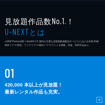
見放題作品数
！
No.1
※
とは
U-NEXT
※GEM Partners調べ/2026年7⽉ 国内の主要な定額制動画配信サービスにおける洋画/邦画/
海外ドラマ/韓流・アジアドラマ/国内ドラマ/アニメを調査。別途、有料作品あり。
01
420,000
本以上が見放題！
最新レンタル作品も充実。