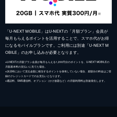
「U-NEXT MOBILE」はU-NEXTの「月額プラン」会員が
毎月もらえるポイントを活用することで、スマホ代がお得
になるモバイルプランです。ご利用には別途「U-NEXT M
OBILE」のお申し込みが必要となります。
※U-NEXTの月額プラン会員が毎月もらえる1,200円分のポイントを、U-NEXT MOBILEの
月額基本料の支払いに充てた場合。
※決済時において支払金額に相当するポイントを保有していない場合、差額分の料金はご登
録のクレジットカードでのお支払いとなります。
※通話料、SMS通信料、オプション（かけ放題など）の月額利用料は別途発生します。