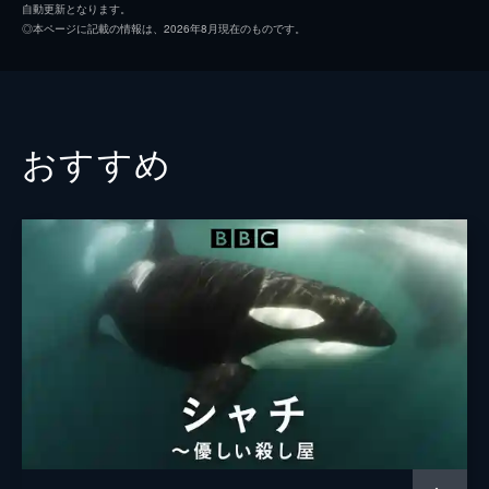
活を送っていたとされている。
自動更新となります。
28分
◎本ページに記載の情報は、2026年8月現在のものです。
#2 空飛ぶ恐竜たち
2008年に発見されたエピデクシプリクス
は、全身が短い羽毛に覆われ、長い尾羽があ
ったことが分かっている。そして同じ仲間に
おすすめ
は全長８メートルもある巨大なギガントラプ
トルもいた。
29分
#3 最強のハンター
カナダのアルバータ州立恐竜公園で発見され
たティラノサウルス類ダスプレトサウルス。
全長9m、体重3トンの巨体がサイほどの大き
さの角竜類カスモサウルスを狙う。
29分
#4 命がけの戦い～生か死か
1億5千万年前のジュラ紀の温かい海にはプレ
デターXと呼ばれる恐るべき肉食恐竜がい
た。全長15mもあり、噛む力はティラノサウ
ルスの４倍。これまでに発見された中で最強