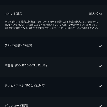
ポイント還元
最⼤40%
※
※
40％ポイント還元の対象は、クレジットカード決済による作品の購入 / レンタルです。
※
iOSアプリのUコイン決済による作品の購入 / レンタルは、20％のポイント還元です。
※
還元の対象外となる決済方法や商品があります。くわしくは
こちら
をご確認ください。
フルHD画質 / 4K画質
⾼⾳質（DOLBY DIGITAL PLUS）
テレビ / スマホ / PCなどに対応
ダウンロード機能