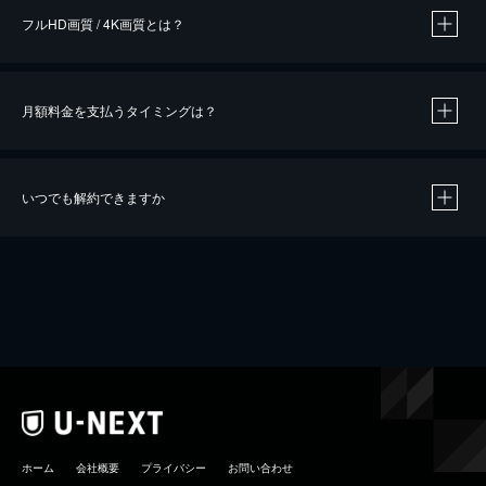
フルHD画質 / 4K画質とは？
月額料金を支払うタイミングは？
※
40％ポイント還元の対象は、クレジットカード決済による作品の購入 / レンタルです。
※
iOSアプリのUコイン決済による作品の購入 / レンタルは、20％のポイント還元です。
※
還元の対象外となる決済方法や商品があります。くわしくは
こちら
をご確認ください。
いつでも解約できますか
こちら
ホーム
会社概要
プライバシー
お問い合わせ