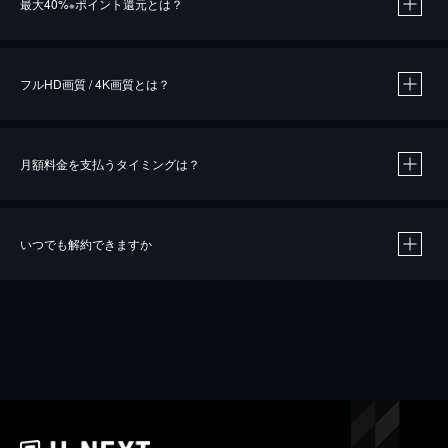
最大40%
ポイント還元とは？
※
※
作品によって必要なポイントが異なります。
フルHD画質 / 4K画質とは？
月額料金を支払うタイミングは？
※
40％ポイント還元の対象は、クレジットカード決済による作品の購入 / レンタルです。
※
iOSアプリのUコイン決済による作品の購入 / レンタルは、20％のポイント還元です。
※
還元の対象外となる決済方法や商品があります。くわしくは
こちら
をご確認ください。
いつでも解約できますか
こちら