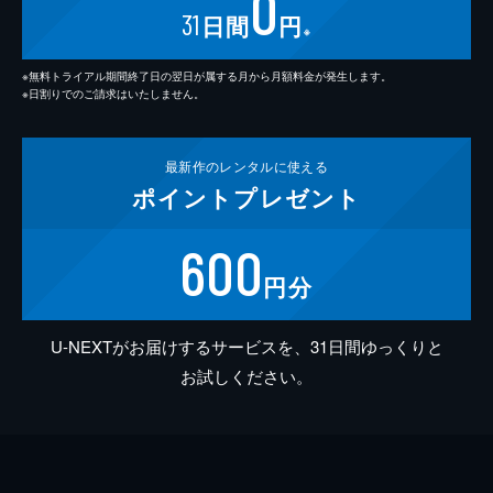
0
31
日間
円
※
※無料トライアル期間終了日の翌日が属する月から月額料金が発生します。
※日割りでのご請求はいたしません。
最新作の
レンタルに使える
ポイント
プレゼント
600
円分
U-NEXTがお届けするサービスを、31日間ゆっくりと
お試しください。