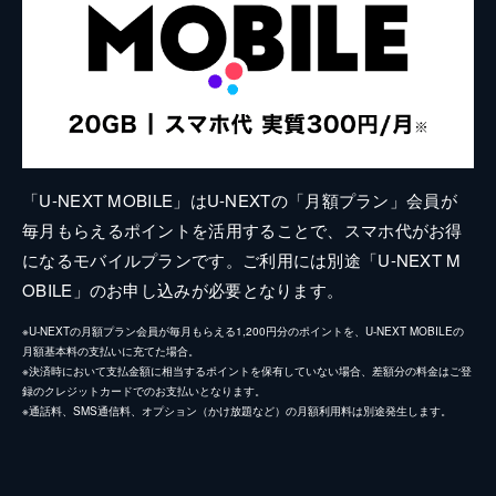
「U-NEXT MOBILE」はU-NEXTの「月額プラン」会員が
毎月もらえるポイントを活用することで、スマホ代がお得
になるモバイルプランです。ご利用には別途「U-NEXT M
OBILE」のお申し込みが必要となります。
※U-NEXTの月額プラン会員が毎月もらえる1,200円分のポイントを、U-NEXT MOBILEの
月額基本料の支払いに充てた場合。
※決済時において支払金額に相当するポイントを保有していない場合、差額分の料金はご登
録のクレジットカードでのお支払いとなります。
※通話料、SMS通信料、オプション（かけ放題など）の月額利用料は別途発生します。