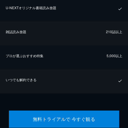
U-NEXTオリジナル書籍読み放題
雑誌読み放題
210誌以上
プロが選ぶおすすめ特集
5,000以上
いつでも解約できる
無料トライアルで 今すぐ観る