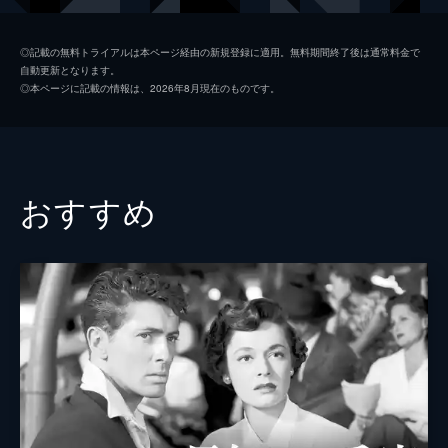
中毒になってしまう。
100分
ウィック・バーナム
フィリップ・テリー
◎記載の無料トライアルは本ページ経由の新規登録に適用。無料期間終了後は通常料金で
自動更新となります。
グロリア
ドリス・ダウリング
◎本ページに記載の情報は、2026年8月現在のものです。
ナット
ハワード・ダ・シルヴァ
ビム
フランク・フェイレン
監督
ビリー・ワイルダー
おすすめ
脚本
チャールズ・ブラケット
ビリー・ワイルダー
原作
チャールズ・ジャクソン
音楽
ミクロス・ローザ
製作
チャールズ・ブラケット