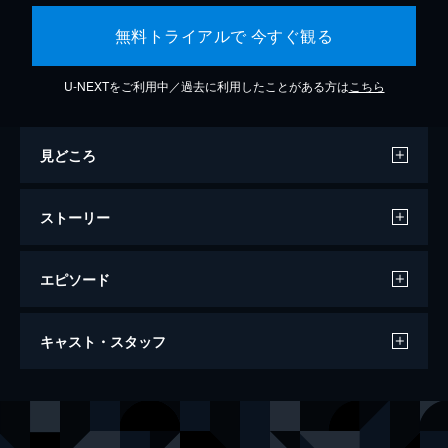
無料トライアルで 今すぐ観る
U-NEXTをご利用中／過去に利用したことがある方は
こちら
見どころ
ストーリー
エピソード
失われた週末
キャスト・スタッフ
ドン・バーナム、33歳。小説家になることを
夢見て、大学を中退してNYに飛び出してき
たが、小説は売れない。気を紛らそうと１杯
出演
ドン・バーナム
レイ・ミランド
の酒を飲んだのが全ての始まりでアルコール
ヘレン
ジェーン・ワイマン