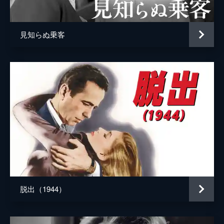
見知らぬ乗客
脱出（1944）