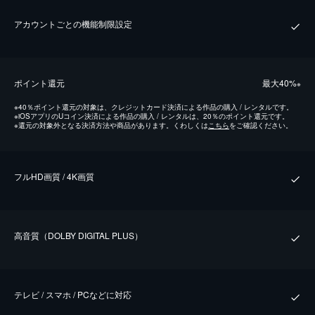
アカウントごとの機能制限設定
ポイント還元
最⼤40%
※
※
40％ポイント還元の対象は、クレジットカード決済による作品の購入 / レンタルです。
※
iOSアプリのUコイン決済による作品の購入 / レンタルは、20％のポイント還元です。
※
還元の対象外となる決済方法や商品があります。くわしくは
こちら
をご確認ください。
フルHD画質 / 4K画質
⾼⾳質（DOLBY DIGITAL PLUS）
テレビ / スマホ / PCなどに対応