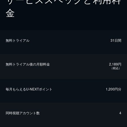
金
無料トライアル
31日間
無料トライアル後の⽉額料金
2,189円
（税込）
毎⽉もらえるU-NEXTポイント
1,200円分
同時視聴アカウント数
4