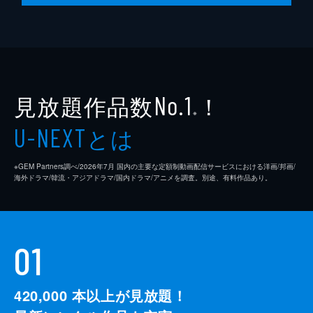
見放題作品数
！
No.1
※
とは
U-NEXT
※GEM Partners調べ/2026年7⽉ 国内の主要な定額制動画配信サービスにおける洋画/邦画/
海外ドラマ/韓流・アジアドラマ/国内ドラマ/アニメを調査。別途、有料作品あり。
01
420,000
本以上が見放題！