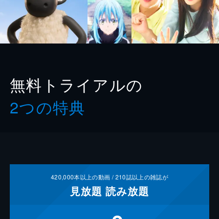
無料トライアルの
2つの特典
420,000
本以上の動画 /
210
誌以上の雑誌が
見放題
読み放題