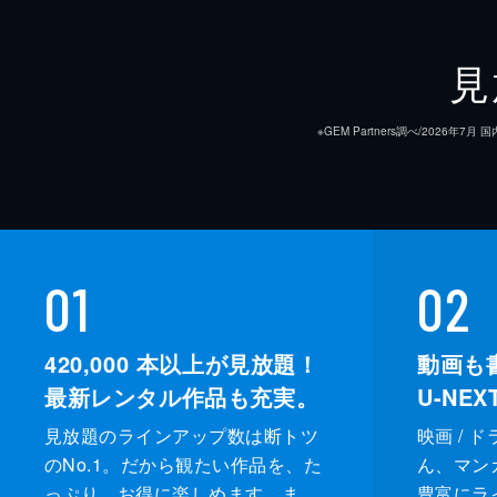
見
※GEM Partners調べ/20
01
02
420,000
本以上が見放題！
動画も
最新レンタル作品も充実。
U-NE
見放題のラインアップ数は断トツ
映画 / 
のNo.1。だから観たい作品を、た
ん、マンガ 
っぷり、お得に楽しめます。ま
豊富にラ