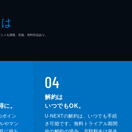
とは
マ/アニメを調査。別途、有料作品あり。
04
解約は
得に。
いつでもOK。
のポイン
U-NEXTの解約は、いつでも手続
ルやマン
き可能です。無料トライアル期間
月に持ち
中の解約の場合、月額料金は発生