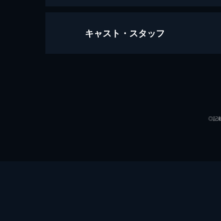
キャスト・スタッフ
駅馬車
1880年代のアメリカ西部を舞台に
する１台の駅馬車の姿を描く。
出演
96分
◎記