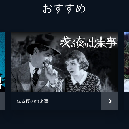
おすすめ
カーリー・ウィルコックス保安官
ジョー
バック
アンデ
エルスワース・ヘンリー・ゲイトウッド
バート
ルーク・プラマー
トム・
ブランチャード
ティム
フラン
ジョン
或る夜の出来事
ダドリ
ボリス