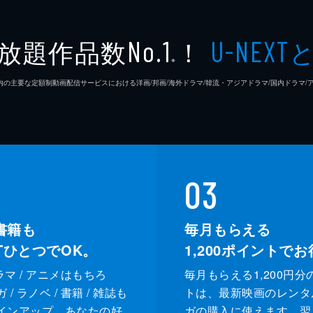
放題作品数
！
No.1
U-NEXT
※
26年7⽉ 国内の主要な定額制動画配信サービスにおける洋画/邦画/海外ドラマ/韓流・アジアドラマ/国内ドラ
03
書籍も
毎月もらえる
XTひとつでOK。
1,200
ポイントでお
ドラマ / アニメはもちろ
毎月もらえる1,200円分
/ ラノベ / 書籍 / 雑誌も
トは、最新映画のレンタ
インアップ。あなたの好
ガの購入に使えます。翌