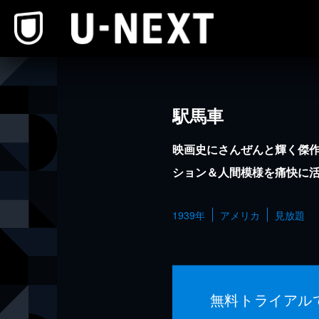
本文へスキップ
駅馬車
映画史にさんぜんと輝く傑
ション＆人間模様を痛快に
1939年
アメリカ
見放題
無料トライアル