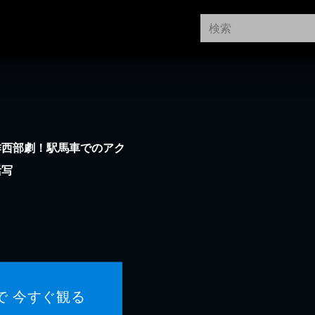
作西部劇！駅馬車でのアク
活写
で 今すぐ観る