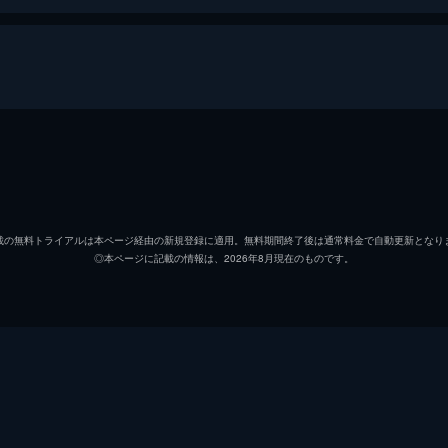
、さまざまな人物を乗せたままアリゾナからニューメキシコへと
リンゴ・キッド
ジョン
ジョシア・ブーン医師
トーマ
載の無料トライアルは本ページ経由の新規登録に適用。無料期間終了後は通常料金で自動更新となり
◎本ページに記載の情報は、2026年8月現在のものです。
ダラス
クレア
ルーシー・マロリー
ルイー
ハットフィールド
ジョン
サミュエル・ピーコック
ドナル