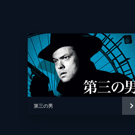
監督
第三の男
脚本
音楽