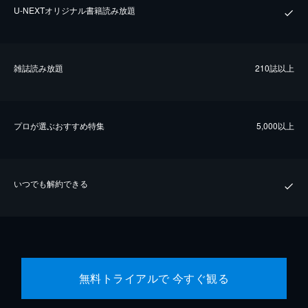
U-NEXTオリジナル書籍読み放題
雑誌読み放題
210誌以上
プロが選ぶおすすめ特集
5,000以上
いつでも解約できる
無料トライアルで 今すぐ観る