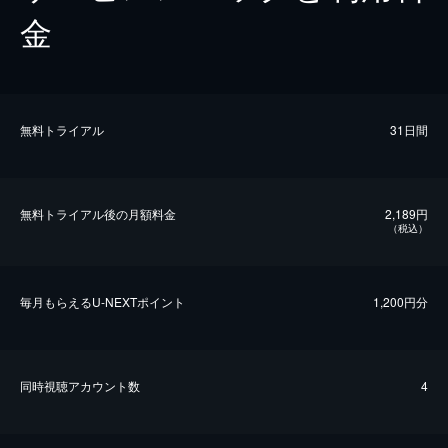
金
無料トライアル
31日間
無料トライアル後の⽉額料金
2,189円
（税込）
毎⽉もらえるU-NEXTポイント
1,200円分
同時視聴アカウント数
4