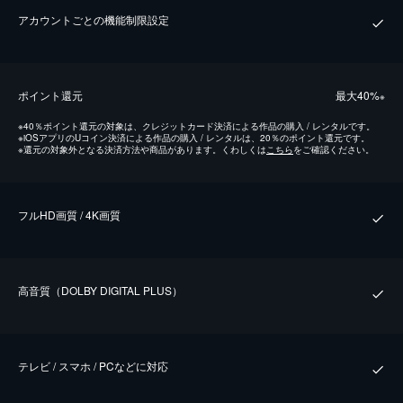
アカウントごとの機能制限設定
ポイント還元
最⼤40%
※
※
40％ポイント還元の対象は、クレジットカード決済による作品の購入 / レンタルです。
※
iOSアプリのUコイン決済による作品の購入 / レンタルは、20％のポイント還元です。
※
還元の対象外となる決済方法や商品があります。くわしくは
こちら
をご確認ください。
フルHD画質 / 4K画質
⾼⾳質（DOLBY DIGITAL PLUS）
テレビ / スマホ / PCなどに対応