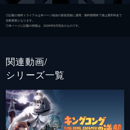
グは暴れだし…!?
100分
ジョン・ドリスコル
ブルース・キャボット
◎記載の無料トライアルは本ページ経由の新規登録に適用。無料期間終了後は通常料金で
自動更新となります。
エングルホーン船長
フランク・レイカー
◎本ページに記載の情報は、2026年8月現在のものです。
チャールズ・ウェストン
サム・ハーディ
チーフ
ノーブル・ジョンソン
ジェームズ・フラヴィン
関連動画/
監督
メリアン・Ｃ・クーパー
シリーズ⼀覧
アーネスト・Ｂ・シュードサック
脚本
ジェームズ・アシュモア・クリールマン
ルース・ローズ
原作
エドガー・ウォレス
音楽
マックス・スタイナー