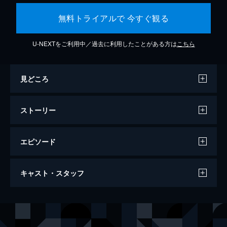
無料トライアルで 今すぐ観る
U-NEXTをご利用中／過去に利用したことがある方は
こちら
見どころ
ストーリー
エピソード
キングコング
キャスト・スタッフ
記録映画の製作者たちが南海の孤島で身長
18mの巨大ゴリラ“キング・コング”を発見
し、捕獲してニューヨークで見世物にしよう
出演
アン・ダロウ
フェイ・レイ
とするが、カメラのフラッシュに驚いたコン
カール・デナム
ロバート・アームストロング