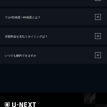
※
作品によって必要なポイントが異なります。
フルHD画質 / 4K画質とは？
月額料金を支払うタイミングは？
※
40％ポイント還元の対象は、クレジットカード決済による作品の購入 / レンタルです。
※
iOSアプリのUコイン決済による作品の購入 / レンタルは、20％のポイント還元です。
※
還元の対象外となる決済方法や商品があります。くわしくは
こちら
をご確認ください。
いつでも解約できますか
こちら