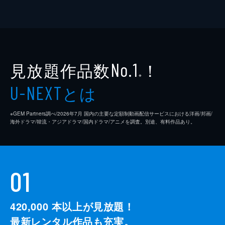
見放題作品数
！
No.1
※
とは
U-NEXT
※GEM Partners調べ/2026年7⽉ 国内の主要な定額制動画配信サービスにおける洋画/邦画/
海外ドラマ/韓流・アジアドラマ/国内ドラマ/アニメを調査。別途、有料作品あり。
01
420,000
本以上が見放題！
最新レンタル作品も充実。