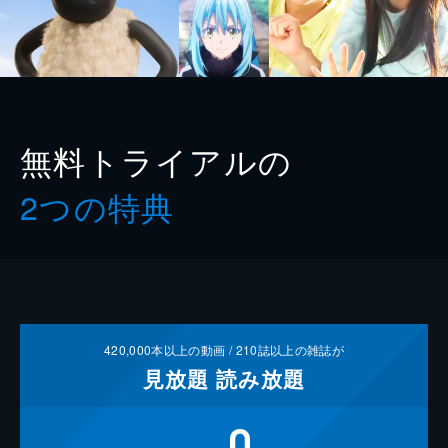
無料トライアルの
2つの特典
420,000
本以上の動画 /
210
誌以上の雑誌が
見放題
読み放題
0