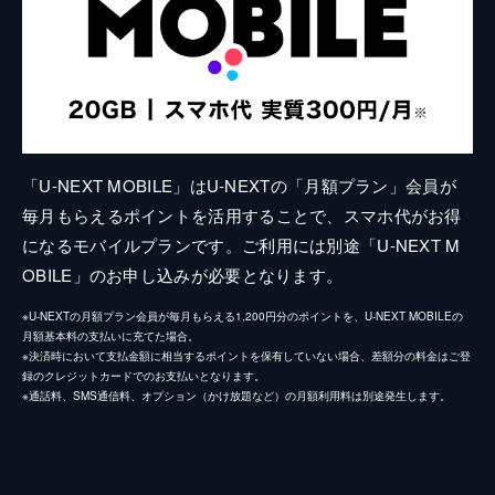
「U-NEXT MOBILE」はU-NEXTの「月額プラン」会員が
毎月もらえるポイントを活用することで、スマホ代がお得
になるモバイルプランです。ご利用には別途「U-NEXT M
OBILE」のお申し込みが必要となります。
※U-NEXTの月額プラン会員が毎月もらえる1,200円分のポイントを、U-NEXT MOBILEの
月額基本料の支払いに充てた場合。
※決済時において支払金額に相当するポイントを保有していない場合、差額分の料金はご登
録のクレジットカードでのお支払いとなります。
※通話料、SMS通信料、オプション（かけ放題など）の月額利用料は別途発生します。