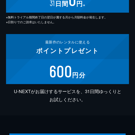
31
日間
円
※
※無料トライアル期間終了日の翌日が属する月から月額料金が発生します。
※日割りでのご請求はいたしません。
最新作の
レンタルに使える
ポイント
プレゼント
600
円分
U-NEXTがお届けするサービスを、31日間ゆっくりと
お試しください。