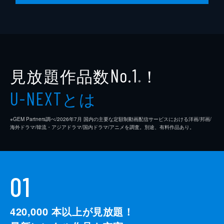
見放題作品数
！
No.1
※
とは
U-NEXT
※GEM Partners調べ/2026年7⽉ 国内の主要な定額制動画配信サービスにおける洋画/邦画/
海外ドラマ/韓流・アジアドラマ/国内ドラマ/アニメを調査。別途、有料作品あり。
01
420,000
本以上が見放題！