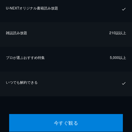
U-NEXTオリジナル書籍読み放題
雑誌読み放題
210誌以上
プロが選ぶおすすめ特集
5,000以上
いつでも解約できる
今すぐ観る