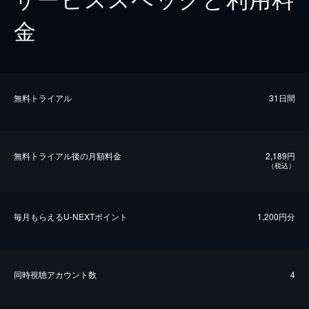
金
無料トライアル
31日間
無料トライアル後の⽉額料金
2,189円
（税込）
毎⽉もらえるU-NEXTポイント
1,200円分
同時視聴アカウント数
4