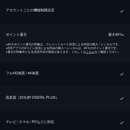
アカウントごとの機能制限設定
ポイント還元
最⼤40%
※
※
40％ポイント還元の対象は、クレジットカード決済による作品の購入 / レンタルです。
※
iOSアプリのUコイン決済による作品の購入 / レンタルは、20％のポイント還元です。
※
還元の対象外となる決済方法や商品があります。くわしくは
こちら
をご確認ください。
フルHD画質 / 4K画質
⾼⾳質（DOLBY DIGITAL PLUS）
テレビ / スマホ / PCなどに対応