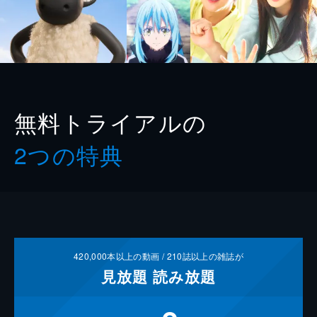
無料トライアルの
2つの特典
420,000
本以上の動画 /
210
誌以上の雑誌が
見放題
読み放題