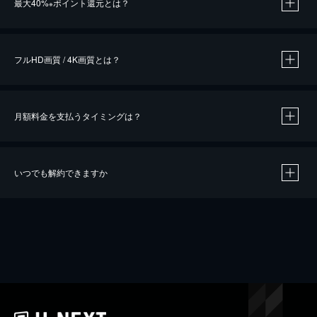
最大40%
ポイント還元とは？
※
※
作品によって必要なポイントが異なります。
フルHD画質 / 4K画質とは？
月額料金を支払うタイミングは？
※
40％ポイント還元の対象は、クレジットカード決済による作品の購入 / レンタルです。
※
iOSアプリのUコイン決済による作品の購入 / レンタルは、20％のポイント還元です。
※
還元の対象外となる決済方法や商品があります。くわしくは
こちら
をご確認ください。
いつでも解約できますか
こちら