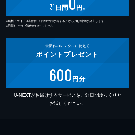
0
31
日間
円
※
※無料トライアル期間終了日の翌日が属する月から月額料金が発生します。
※日割りでのご請求はいたしません。
最新作の
レンタルに使える
ポイント
プレゼント
600
円分
U-NEXTがお届けするサービスを、31日間ゆっくりと
お試しください。