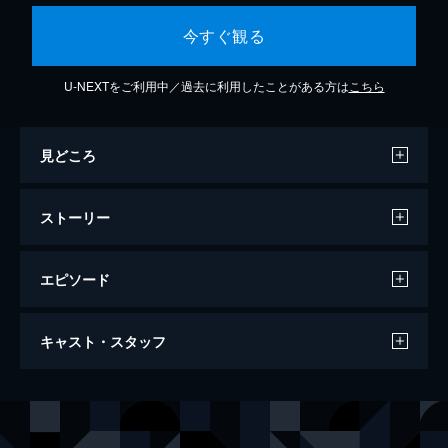
今すぐ観る
U-NEXTをご利用中／過去に利用したことがある方は
こちら
見どころ
ストーリー
エピソード
グランド・ホテル
キャスト・スタッフ
ベルリンの一流ホテル“グランド・ホテル”に
は様々な悩みや孤独を抱えた人々が投宿す
る。落ち目のバレリーナ、男爵と偽る盗賊、
出演
グルシンスカヤ
グレタ・ガルボ
生きるためには手段を選ばない速記者たちの
ガイゲルン男爵
ジョン・バリモア