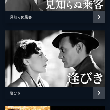
見知らぬ乗客
逢びき