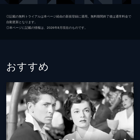
人間模様が交錯する。
113分
フレムヒェン
ジョーン・クロフォード
◎記載の無料トライアルは本ページ経由の新規登録に適用。無料期間終了後は通常料金で
自動更新となります。
プレイジング
ウォーレス・ビアリー
◎本ページに記載の情報は、2026年8月現在のものです。
ライオネル・バリモア
監督
エドマンド・グールディング
脚本
ウィリアム・Ａ・ドレイク
おすすめ
原作
ヴィッキー・バウム
製作
アーヴィング・Ｇ・サルバーグ