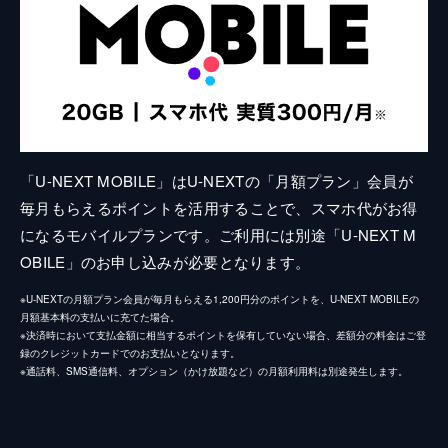
「U-NEXT MOBILE」はU-NEXTの「月額プラン」会員が
毎月もらえるポイントを活用することで、スマホ代がお得
になるモバイルプランです。ご利用には別途「U-NEXT M
OBILE」のお申し込みが必要となります。
※U-NEXTの月額プラン会員が毎月もらえる1,200円分のポイントを、U-NEXT MOBILEの
月額基本料の支払いに充てた場合。
※決済時において支払金額に相当するポイントを保有していない場合、差額分の料金はご登
録のクレジットカードでのお支払いとなります。
※通話料、SMS通信料、オプション（かけ放題など）の月額利用料は別途発生します。