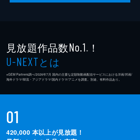
見放題作品数
！
No.1
※
とは
U-NEXT
※GEM Partners調べ/2026年7⽉ 国内の主要な定額制動画配信サービスにおける洋画/邦画/
海外ドラマ/韓流・アジアドラマ/国内ドラマ/アニメを調査。別途、有料作品あり。
01
420,000
本以上が見放題！