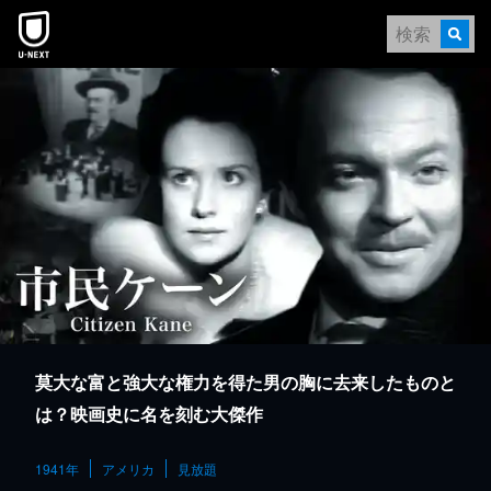
本文へスキップ
莫大な富と強大な権力を得た男の胸に去来したものと
は？映画史に名を刻む大傑作
1941年
アメリカ
見放題