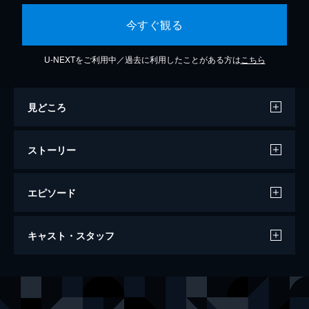
今すぐ観る
U-NEXTをご利用中／過去に利用したことがある方は
こちら
見どころ
ストーリー
エピソード
市民ケーン
キャスト・スタッフ
“ローズバッド（バラのつぼみ）”という謎の
言葉を遺して新聞王ケーンは死んだ。ニュー
ス記者トムスンはその言葉の中にケーンの人
出演
チャールズ・フォスター・ケーン
オーソン・ウェルズ
間性を解く鍵があると信じ、彼の生涯に関係
ジェデダイア・リーランド
ジョセフ・コットン