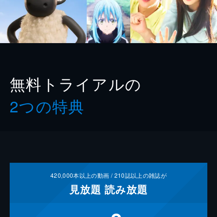
無料トライアルの
2つの特典
420,000
本以上の動画 /
210
誌以上の雑誌が
見放題
読み放題