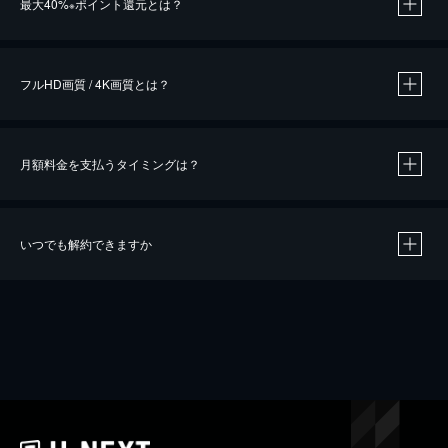
最大40%
ポイント還元とは？
※
※
作品によって必要なポイントが異なります。
フルHD画質 / 4K画質とは？
月額料金を支払うタイミングは？
※
40％ポイント還元の対象は、クレジットカード決済による作品の購入 / レンタルです。
※
iOSアプリのUコイン決済による作品の購入 / レンタルは、20％のポイント還元です。
※
還元の対象外となる決済方法や商品があります。くわしくは
こちら
をご確認ください。
いつでも解約できますか
こちら