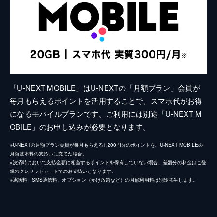
「U-NEXT MOBILE」はU-NEXTの「月額プラン」会員が
毎月もらえるポイントを活用することで、スマホ代がお得
になるモバイルプランです。ご利用には別途「U-NEXT M
OBILE」のお申し込みが必要となります。
※U-NEXTの月額プラン会員が毎月もらえる1,200円分のポイントを、U-NEXT MOBILEの
月額基本料の支払いに充てた場合。
※決済時において支払金額に相当するポイントを保有していない場合、差額分の料金はご登
録のクレジットカードでのお支払いとなります。
※通話料、SMS通信料、オプション（かけ放題など）の月額利用料は別途発生します。