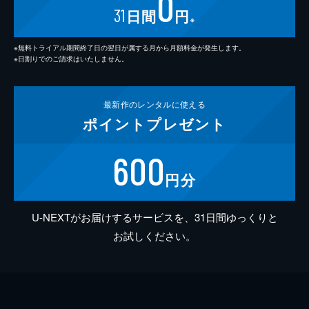
0
31
日間
円
※
※無料トライアル期間終了日の翌日が属する月から月額料金が発生します。
※日割りでのご請求はいたしません。
最新作の
レンタルに使える
ポイント
プレゼント
600
円分
U-NEXTがお届けするサービスを、31日間ゆっくりと
お試しください。