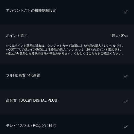
アカウントごとの機能制限設定
ポイント還元
最⼤40%
※
※
40％ポイント還元の対象は、クレジットカード決済による作品の購入 / レンタルです。
※
iOSアプリのUコイン決済による作品の購入 / レンタルは、20％のポイント還元です。
※
還元の対象外となる決済方法や商品があります。くわしくは
こちら
をご確認ください。
フルHD画質 / 4K画質
⾼⾳質（DOLBY DIGITAL PLUS）
テレビ / スマホ / PCなどに対応