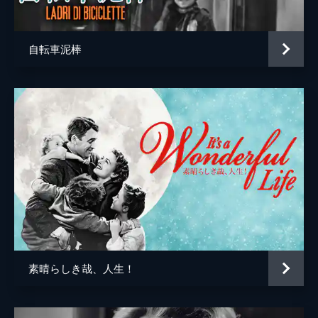
ガス・シリング
フィリップ・ヴァン・ツァント
自転車泥棒
監督
オーソン・ウェルズ
脚本
ハーマン・Ｊ・マンキウィッツ
オーソン・ウェルズ
音楽
バーナード・ハーマン
製作
オーソン・ウェルズ
素晴らしき哉、人生！