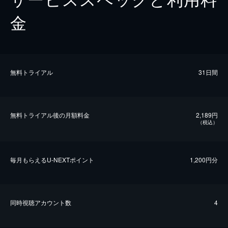
金
無料トライアル
31日間
無料トライアル後の⽉額料金
2,189円
（税込）
毎⽉もらえるU-NEXTポイント
1,200円分
同時視聴アカウント数
4