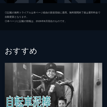
のある人々に会う。
117分
スーザン・アレクサンダー
ドロシー・カミンゴア
◎記載の無料トライアルは本ページ経由の新規登録に適用。無料期間終了後は通常料金で
自動更新となります。
バーンスタイン
エヴェレット・スローン
◎本ページに記載の情報は、2026年8月現在のものです。
メアリー・ケーン
アグネス・ムーアヘッド
エミリー・ノートン
ルース・ウォリック
ジェームズ・Ｗ・ゲティス
レイ・コリンズ
おすすめ
ハーバート・カーター
アースキン・サンフォード
ジェリー・トンプソン
ウィリアム・アランド
レイモンド
ポール・スチュワート
ウォルター・パークス・サッチャー
ジョージ・クールリス
ジム・ケーン
ハリー・シャノン
フォーチュニオ・ボナノヴァ