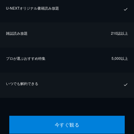
U-NEXTオリジナル書籍読み放題
雑誌読み放題
210誌以上
プロが選ぶおすすめ特集
5,000以上
いつでも解約できる
今すぐ観る