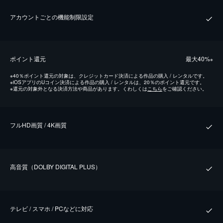
アカウントごとの機能制限設定
ポイント還元
最⼤40%
※
※
40％ポイント還元の対象は、クレジットカード決済による作品の購入 / レンタルです。
※
iOSアプリのUコイン決済による作品の購入 / レンタルは、20％のポイント還元です。
※
還元の対象外となる決済方法や商品があります。くわしくは
こちら
をご確認ください。
フルHD画質 / 4K画質
⾼⾳質（DOLBY DIGITAL PLUS）
テレビ / スマホ / PCなどに対応