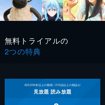
無料トライアルの
2つの特典
420,000
本以上の動画 /
210
誌以上の雑誌が
見放題
読み放題