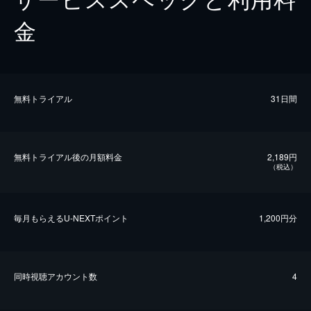
金
無料トライアル
31日間
無料トライアル後の⽉額料金
2,189円
（税込）
毎⽉もらえるU-NEXTポイント
1,200円分
同時視聴アカウント数
4