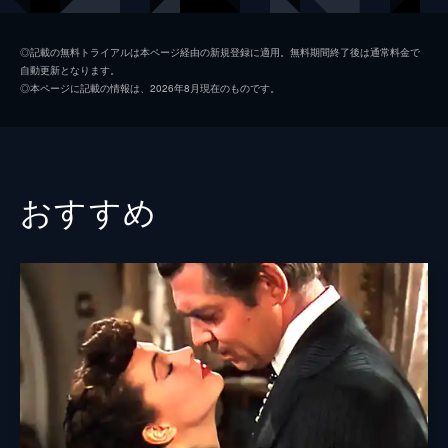
れ…!?
113分
ハミルトン・バーソロミュー
ウォルター・マッソー
◎記載の無料トライアルは本ページ経由の新規登録に適用。無料期間終了後は通常料金で
自動更新となります。
テックス
ジェームズ・コバーン
◎本ページに記載の情報は、2026年8月現在のものです。
スコビー
ジョージ・ケネディ
ギデオン
ネッド・グラス
シルヴィー
ドミニク・ミノット
おすすめ
グランピエール警部
ジャック・マラン
ミスター・フェリックス
ポール・ボニファ
ジャン・ルイ
トーマス・チェリムスキー
監督
スタンリー・ドーネン
脚本
ピーター・ストーン
音楽
ヘンリー・マンシーニ