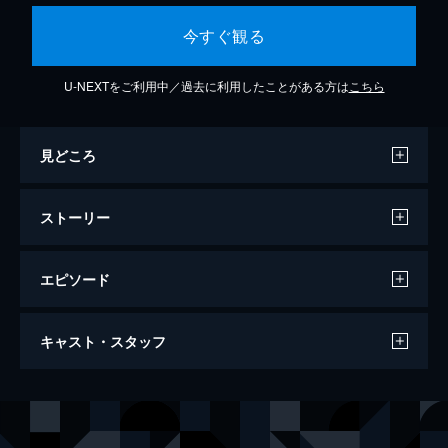
今すぐ観る
U-NEXTをご利用中／過去に利用したことがある方は
こちら
見どころ
ストーリー
エピソード
シャレード
キャスト・スタッフ
スキー場からパリの自宅へ戻ってきたレジー
ナを待っていたのは、離婚予定だった夫の
死。その後、レジーナは、夫が戦時中に軍資
出演
レジーナ・ランパート
オードリー・ヘプバーン
金25万ドルを横領していたことを知らさ
ピーター・ジョシュア
ケイリー・グラント