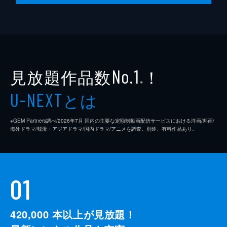
見放題作品数
！
No.1
※
とは
U-NEXT
※GEM Partners調べ/2026年7⽉ 国内の主要な定額制動画配信サービスにおける洋画/邦画/
海外ドラマ/韓流・アジアドラマ/国内ドラマ/アニメを調査。別途、有料作品あり。
01
420,000
本以上が見放題！