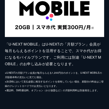
「U-NEXT MOBILE」はU-NEXTの「月額プラン」会員が
毎月もらえるポイントを活用することで、スマホ代がお得
になるモバイルプランです。ご利用には別途「U-NEXT M
OBILE」のお申し込みが必要となります。
※U-NEXTの月額プラン会員が毎月もらえる1,200円分のポイントを、U-NEXT MOBILEの
月額基本料の支払いに充てた場合。
※決済時において支払金額に相当するポイントを保有していない場合、差額分の料金はご登
録のクレジットカードでのお支払いとなります。
※通話料、SMS通信料、オプション（かけ放題など）の月額利用料は別途発生します。