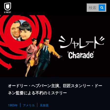
本文へスキップ
オードリー・ヘプバーン主演、巨匠スタンリー・ドー
ネン監督による不朽のミステリー
1963年
アメリカ
見放題