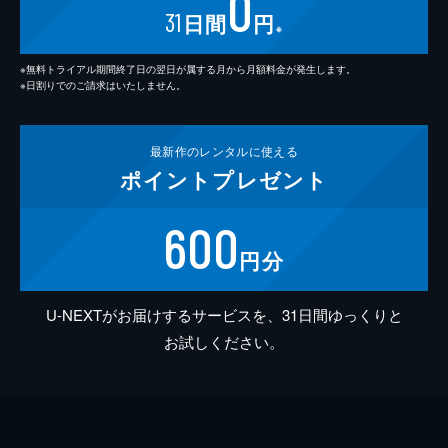
0
31
日間
円
※
※無料トライアル期間終了日の翌日が属する月から月額料金が発生します。
※日割りでのご請求はいたしません。
最新作の
レンタルに使える
ポイント
プレゼント
600
円分
U-NEXTがお届けするサービスを、31日間ゆっくりと
お試しください。