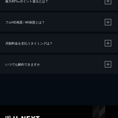
最大40%
ポイント還元とは？
※
※
作品によって必要なポイントが異なります。
フルHD画質 / 4K画質とは？
月額料金を支払うタイミングは？
※
40％ポイント還元の対象は、クレジットカード決済による作品の購入 / レンタルです。
※
iOSアプリのUコイン決済による作品の購入 / レンタルは、20％のポイント還元です。
※
還元の対象外となる決済方法や商品があります。くわしくは
こちら
をご確認ください。
いつでも解約できますか
こちら