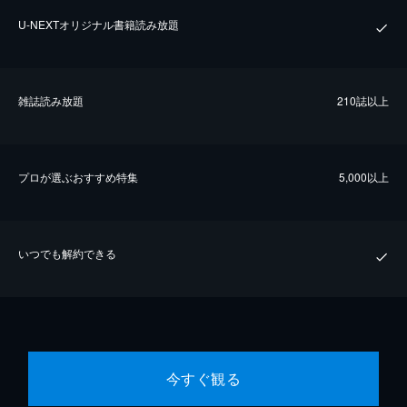
U-NEXTオリジナル書籍読み放題
雑誌読み放題
210誌以上
プロが選ぶおすすめ特集
5,000以上
いつでも解約できる
今すぐ観る