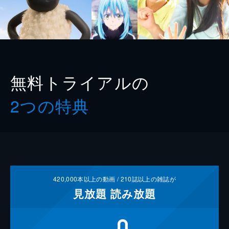
無料トライアルの
2つの特典
420,000
本以上の動画 /
210
誌以上の雑誌が
見放題
読み放題
0