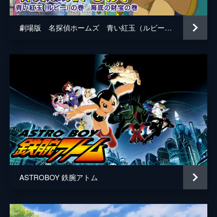
劇場版 名探偵ホームズ 青い紅玉（ルビー）の巻／海底の財宝の巻
ASTROBOY 鉄腕アトム