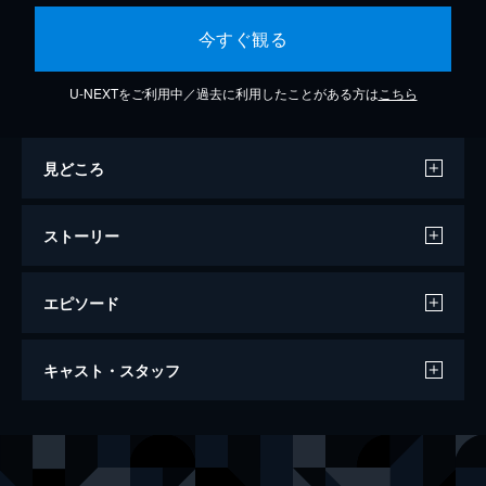
今すぐ観る
U-NEXTをご利用中／過去に利用したことがある方は
こちら
見どころ
ストーリー
エピソード
ルパン三世 ハリマオの財宝を追え！！
キャスト・スタッフ
90分
声の出演
ルパン三世
栗田貫一
次元大介
小林清志