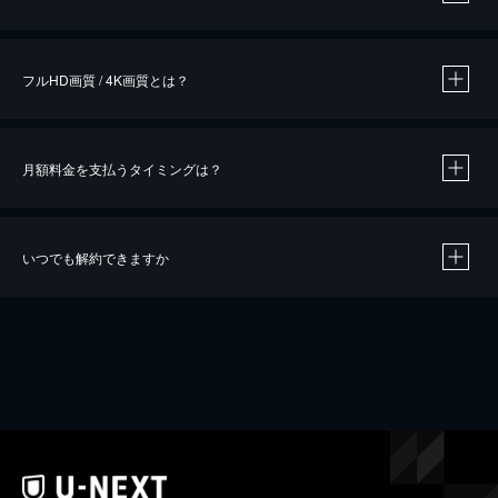
※
作品によって必要なポイントが異なります。
フルHD画質 / 4K画質とは？
月額料金を支払うタイミングは？
※
40％ポイント還元の対象は、クレジットカード決済による作品の購入 / レンタルです。
※
iOSアプリのUコイン決済による作品の購入 / レンタルは、20％のポイント還元です。
※
還元の対象外となる決済方法や商品があります。くわしくは
こちら
をご確認ください。
いつでも解約できますか
こちら