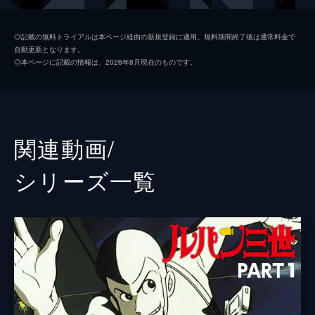
峰不二子
増山江威子
◎記載の無料トライアルは本ページ経由の新規登録に適用。無料期間終了後は通常料金で
自動更新となります。
石川五右ヱ門
井上真樹夫
◎本ページに記載の情報は、2026年8月現在のものです。
銭形警部
納谷悟郎
アーチャー
中村正
ダイアナ
岡本麻弥
関連動画/
支配人
おぼん
シリーズ⼀覧
ラッセル
鈴置洋孝
ネオナチリーダー
田中真弓
ゲーリング
天田益男
監督
出崎統
原作
モンキー・パンチ