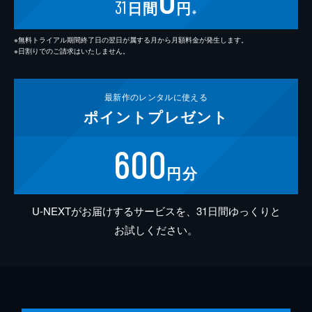
31
日間
円
※
※無料トライアル期間終了日の翌日が属する月から月額料金が発生します。
※日割りでのご請求はいたしません。
最新作の
レンタルに使える
ポイント
プレゼント
600
円分
U-NEXTがお届けするサービスを、31日間ゆっくりと
お試しください。