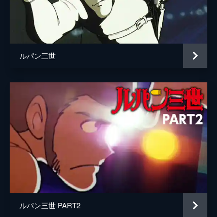
演出
佐藤真人
松園公
総作画監督
須藤昌朋
ルパン三世
作画監督
高谷浩利
清水義治
アニメーション制作
東京ムービー新社
ルパン三世 PART2