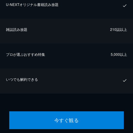
U-NEXTオリジナル書籍読み放題
雑誌読み放題
210誌以上
プロが選ぶおすすめ特集
5,000以上
いつでも解約できる
今すぐ観る