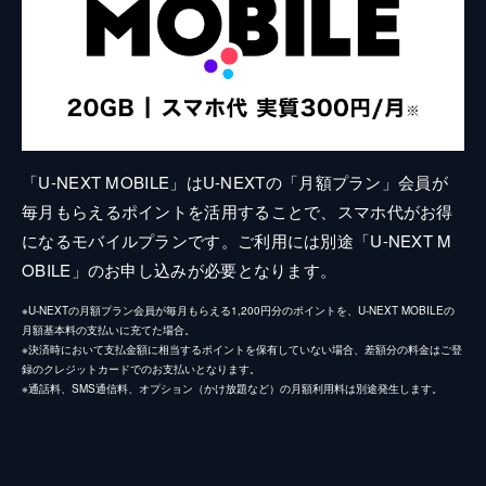
「U-NEXT MOBILE」はU-NEXTの「月額プラン」会員が
毎月もらえるポイントを活用することで、スマホ代がお得
になるモバイルプランです。ご利用には別途「U-NEXT M
OBILE」のお申し込みが必要となります。
※U-NEXTの月額プラン会員が毎月もらえる1,200円分のポイントを、U-NEXT MOBILEの
月額基本料の支払いに充てた場合。
※決済時において支払金額に相当するポイントを保有していない場合、差額分の料金はご登
録のクレジットカードでのお支払いとなります。
※通話料、SMS通信料、オプション（かけ放題など）の月額利用料は別途発生します。