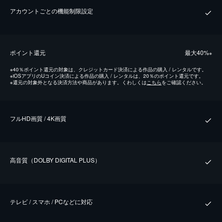
アカウントごとの機能制限設定
ポイント還元
最⼤40%
※
※
40％ポイント還元の対象は、クレジットカード決済による作品の購入 / レンタルです。
※
iOSアプリのUコイン決済による作品の購入 / レンタルは、20％のポイント還元です。
※
還元の対象外となる決済方法や商品があります。くわしくは
こちら
をご確認ください。
フルHD画質 / 4K画質
⾼⾳質（DOLBY DIGITAL PLUS）
テレビ / スマホ / PCなどに対応