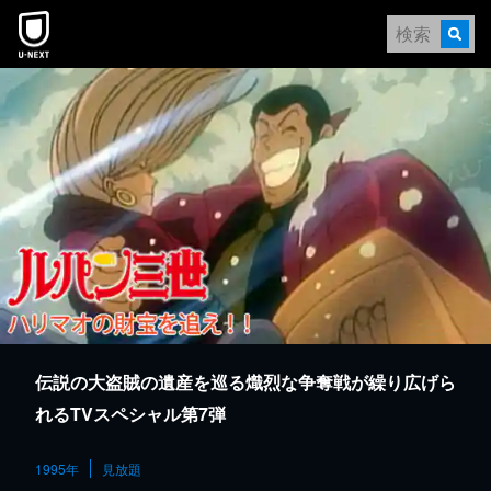
本文へスキップ
伝説の大盗賊の遺産を巡る熾烈な争奪戦が繰り広げら
れるTVスペシャル第7弾
1995年
見放題