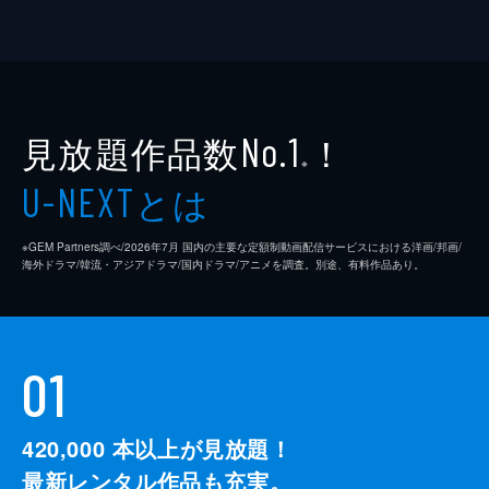
見放題作品数
！
No.1
※
とは
U-NEXT
※GEM Partners調べ/2026年7⽉ 国内の主要な定額制動画配信サービスにおける洋画/邦画/
海外ドラマ/韓流・アジアドラマ/国内ドラマ/アニメを調査。別途、有料作品あり。
01
420,000
本以上が見放題！
最新レンタル作品も充実。