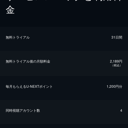
金
無料トライアル
31日間
無料トライアル後の⽉額料金
2,189円
（税込）
毎⽉もらえるU-NEXTポイント
1,200円分
同時視聴アカウント数
4