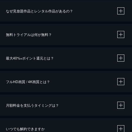
なぜ見放題作品とレンタル作品があるの？
無料トライアルは何が無料？
※
最大40%
ポイント還元とは？
※
※
作品によって必要なポイントが異なります。
フルHD画質 / 4K画質とは？
月額料金を支払うタイミングは？
※
40％ポイント還元の対象は、クレジットカード決済による作品の購入 / レンタルです。
※
iOSアプリのUコイン決済による作品の購入 / レンタルは、20％のポイント還元です。
※
還元の対象外となる決済方法や商品があります。くわしくは
こちら
をご確認ください。
いつでも解約できますか