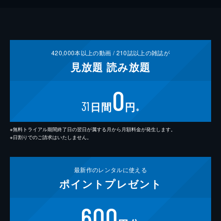
420,000
本以上の動画 /
210
誌以上の雑誌が
見放題
読み放題
0
31
日間
円
※
※無料トライアル期間終了日の翌日が属する月から月額料金が発生します。
※日割りでのご請求はいたしません。
最新作の
レンタルに使える
ポイント
プレゼント
600