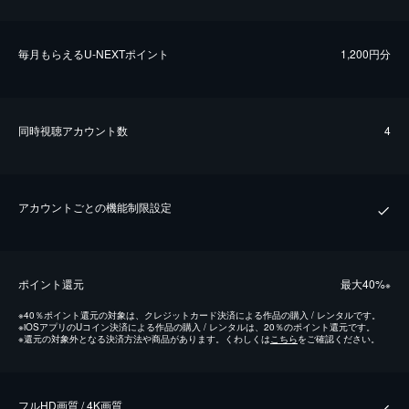
毎⽉もらえるU-NEXTポイント
1,200円分
同時視聴アカウント数
4
アカウントごとの機能制限設定
ポイント還元
最⼤40%
※
※
40％ポイント還元の対象は、クレジットカード決済による作品の購入 / レンタルです。
※
iOSアプリのUコイン決済による作品の購入 / レンタルは、20％のポイント還元です。
※
還元の対象外となる決済方法や商品があります。くわしくは
こちら
をご確認ください。
フルHD画質 / 4K画質