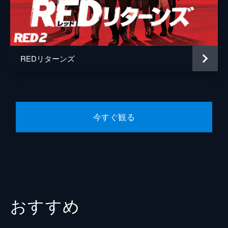
ドミトリー・チェポヴェツキー
マシュー・オルヴァー
監督
ロベルト・シュヴェンケ
REDリターンズ
脚本
ジョン・ホーバー
エリック・ホーバー
原作
ウォーレン・エリス
今すぐ観る
カリー・ハムナー
音楽
クリストフ・ベック
製作
ロレンツォ・ディボナヴェンチュラ
マーク・ヴァーラディアン
おすすめ