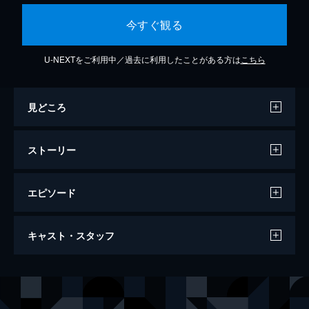
今すぐ観る
U-NEXTをご利用中／過去に利用したことがある方は
こちら
見どころ
ストーリー
エピソード
RED／レッド
キャスト・スタッフ
引退した50代の元CIAエージェント、フラン
クが謎の襲撃を受ける。かつての極秘任務が
原因で、CIAから抹殺命令が下されたからだ
出演
フランク・モーゼズ
ブルース・ウィリス
った。危険を感じた彼はかつての仲間とチー
ジョー・マシス
モーガン・フリーマン