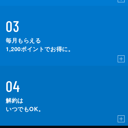
03
毎月もらえる
1,200
ポイントでお得に。
04
解約は
いつでもOK。