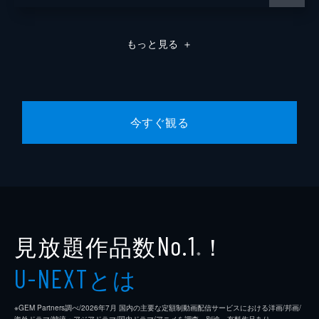
もっと見る
＋
今すぐ観る
見放題作品数
！
No.1
※
とは
U-NEXT
※GEM Partners調べ/2026年7⽉ 国内の主要な定額制動画配信サービスにおける洋画/邦画/
海外ドラマ/韓流・アジアドラマ/国内ドラマ/アニメを調査。別途、有料作品あり。