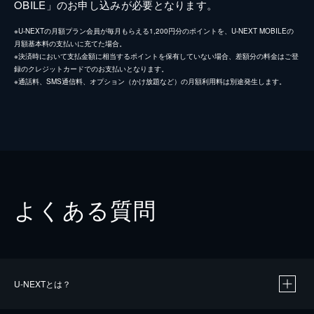
OBILE」のお申し込みが必要となります。
※U-NEXTの月額プラン会員が毎月もらえる1,200円分のポイントを、U-NEXT MOBILEの
月額基本料の支払いに充てた場合。
※決済時において支払金額に相当するポイントを保有していない場合、差額分の料金はご登
録のクレジットカードでのお支払いとなります。
※通話料、SMS通信料、オプション（かけ放題など）の月額利用料は別途発生します。
よくある質問
U-NEXTとは？