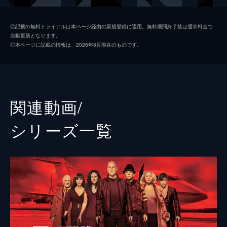
ム「RED」を結成する。
111分
マーヴィン・ボッグス
ジョン・マルコヴィッチ
◎記載の無料トライアルは本ページ経由の新規登録に適用。無料期間終了後は通常料金で
自動更新となります。
ヴィクトリア
ヘレン・ミレン
◎本ページに記載の情報は、2026年8月現在のものです。
ウィリアム・クーパー
カール・アーバン
サラ・ロス
メアリー＝ルイーズ・パーカー
イヴァン・シモノフ
ブライアン・コックス
関連動画/
ロバート
ジュリアン・マクマホン
シリーズ⼀覧
アレクサンダー
リチャード・ドレイファス
レベッカ・ピジョン
クリス・オーウェンズ
アーネスト・ボーグナイン
ジェームズ・レマー