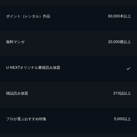
ポイント（レンタル）作品
60,000本以上
無料マンガ
20,000冊以上
U-NEXTオリジナル書籍読み放題
雑誌読み放題
210誌以上
プロが選ぶおすすめ特集
5,000以上