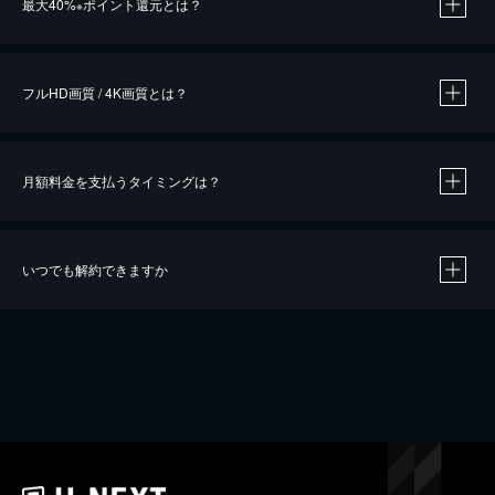
最大40%
ポイント還元とは？
※
※
作品によって必要なポイントが異なります。
フルHD画質 / 4K画質とは？
月額料金を支払うタイミングは？
※
40％ポイント還元の対象は、クレジットカード決済による作品の購入 / レンタルです。
※
iOSアプリのUコイン決済による作品の購入 / レンタルは、20％のポイント還元です。
※
還元の対象外となる決済方法や商品があります。くわしくは
こちら
をご確認ください。
いつでも解約できますか
こちら