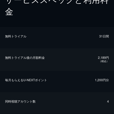
金
無料トライアル
31日間
無料トライアル後の⽉額料金
2,189円
（税込）
毎⽉もらえるU-NEXTポイント
1,200円分
同時視聴アカウント数
4