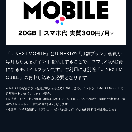
「U-NEXT MOBILE」はU-NEXTの「月額プラン」会員が
毎月もらえるポイントを活用することで、スマホ代がお得
になるモバイルプランです。ご利用には別途「U-NEXT M
OBILE」のお申し込みが必要となります。
※U-NEXTの月額プラン会員が毎月もらえる1,200円分のポイントを、U-NEXT MOBILEの
月額基本料の支払いに充てた場合。
※決済時において支払金額に相当するポイントを保有していない場合、差額分の料金はご登
録のクレジットカードでのお支払いとなります。
※通話料、SMS通信料、オプション（かけ放題など）の月額利用料は別途発生します。