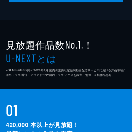
見放題作品数
！
No.1
※
とは
U-NEXT
※GEM Partners調べ/2026年7⽉ 国内の主要な定額制動画配信サービスにおける洋画/邦画/
海外ドラマ/韓流・アジアドラマ/国内ドラマ/アニメを調査。別途、有料作品あり。
01
420,000
本以上が見放題！