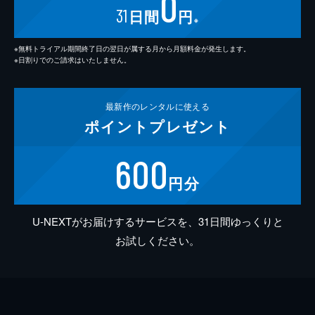
0
31
日間
円
※
※無料トライアル期間終了日の翌日が属する月から月額料金が発生します。
※日割りでのご請求はいたしません。
最新作の
レンタルに使える
ポイント
プレゼント
600
円分
U-NEXTがお届けするサービスを、31日間ゆっくりと
お試しください。