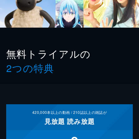
無料トライアルの
2つの特典
420,000
本以上の動画 /
210
誌以上の雑誌が
見放題
読み放題