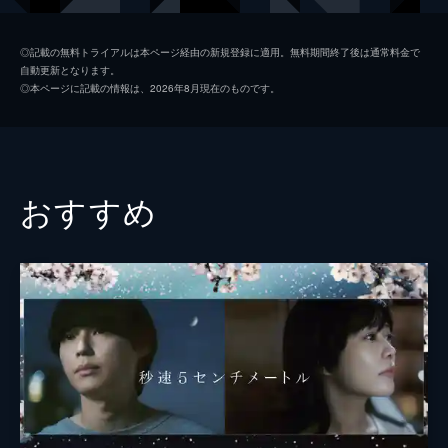
サユリ（沢渡佐由理）
南里侑香
◎記載の無料トライアルは本ページ経由の新規登録に適用。無料期間終了後は通常料金で
自動更新となります。
岡部
石塚運昇
◎本ページに記載の情報は、2026年8月現在のものです。
富澤
井上和彦
マキ（笠原真希）
水野理紗
監督
新海誠
おすすめ
脚本
新海誠
原作
新海誠
音楽
天門
アニメーション制作
コミックス・ウェーブ