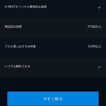
U-NEXTオリジナル書籍読み放題
雑誌読み放題
210誌以上
プロが選ぶおすすめ特集
5,000以上
いつでも解約できる
今すぐ観る