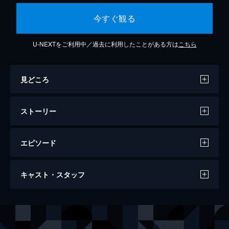
今すぐ観る
U-NEXTをご利用中／過去に利用したことがある方は
こちら
見どころ
ストーリー
エピソード
雲のむこう、約束の場所
キャスト・スタッフ
いつか自分たちの飛行機で、国境の彼方にそ
びえる謎の「塔」まで飛ぼうと約束したヒロ
キとタクヤ。そして3年後、彼らは憧れの少
声の出演
ヒロキ（藤沢浩紀）
吉岡秀隆
女・サユリが眠り続けていることを知る。
タクヤ（白川拓也）
萩原聖人
90分