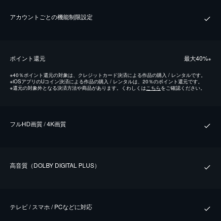
アカウントごとの機能制限設定
ポイント還元
最⼤40%
※
※
40％ポイント還元の対象は、クレジットカード決済による作品の購入 / レンタルです。
※
iOSアプリのUコイン決済による作品の購入 / レンタルは、20％のポイント還元です。
※
還元の対象外となる決済方法や商品があります。くわしくは
こちら
をご確認ください。
フルHD画質 / 4K画質
⾼⾳質（DOLBY DIGITAL PLUS）
テレビ / スマホ / PCなどに対応