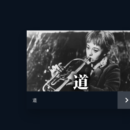
監督
脚本
原作
音楽
製作
道