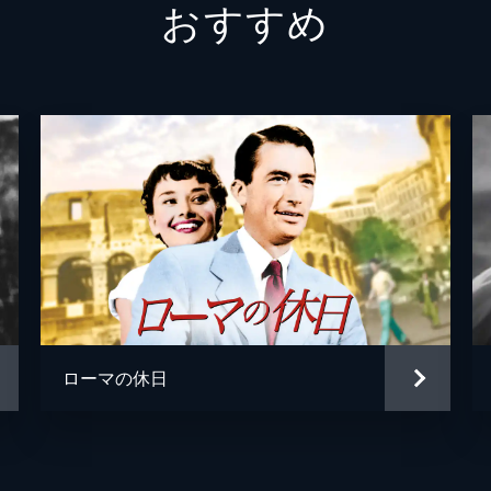
おすすめ
ヴィク
シドニ
マーガ
マック
デヴィ
ローマの休日