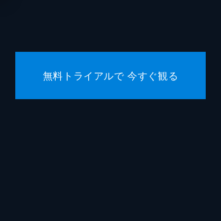
ヴィク
エヴェ
ハワー
無料トライアルで 今すぐ観る
アリシ
ランド
キャロ
ローラ
エディ
ハリー