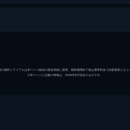
スカーレット・オハラ
ヴィヴ
レット・バトラー
クラー
載の無料トライアルは本ページ経由の新規登録に適用。無料期間終了後は通常料金で自動更新となり
◎本ページに記載の情報は、2026年8月現在のものです。
アシュレイ・ウィルクス
レスリ
メラニー・ハミルトン
オリヴ
ジェラルド・オハラ
トーマ
エレン・オハラ
バーバ