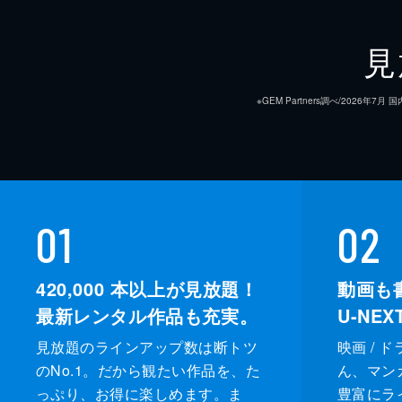
見
※GEM Partners調べ/20
01
02
420,000
本以上が見放題！
動画も
最新レンタル作品も充実。
U-NE
見放題のラインアップ数は断トツ
映画 / 
のNo.1。だから観たい作品を、た
ん、マンガ 
っぷり、お得に楽しめます。ま
豊富にラ