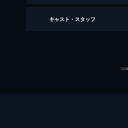
キャスト・スタッフ
風と共に去りぬ
229分
出演
◎記