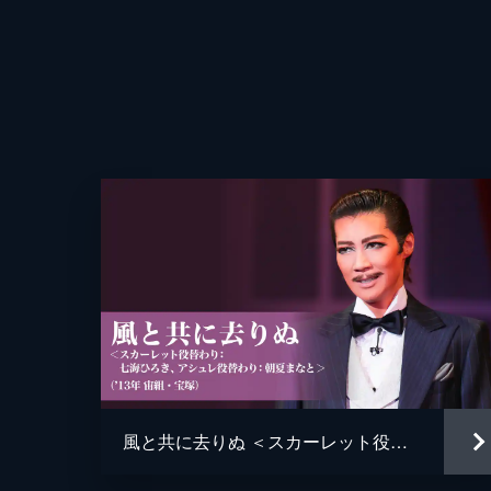
風と共に去りぬ ＜スカーレット役替わり：七海ひろき、アシュレ役替わり：朝夏まなと＞（'13年宙組・宝塚）