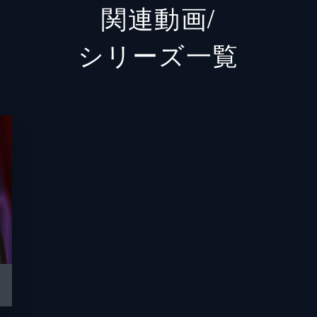
関連動画/
マミー
ハティ
シリーズ⼀覧
ドーリー
ジェー
トム
ウォー
イヴリ
アン・
ジョー
オスカ
バタフ
フレッ