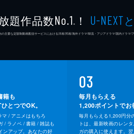
放題作品数
！
No.1
U-NEXT
※
26年7⽉ 国内の主要な定額制動画配信サービスにおける洋画/邦画/海外ドラマ/韓流・アジアドラマ/国内ドラ
03
書籍も
毎月もらえる
XTひとつでOK。
1,200
ポイントでお
ドラマ / アニメはもちろ
毎月もらえる1,200円分
/ ラノベ / 書籍 / 雑誌も
トは、最新映画のレンタ
インアップ。あなたの好
ガの購入に使えます。翌