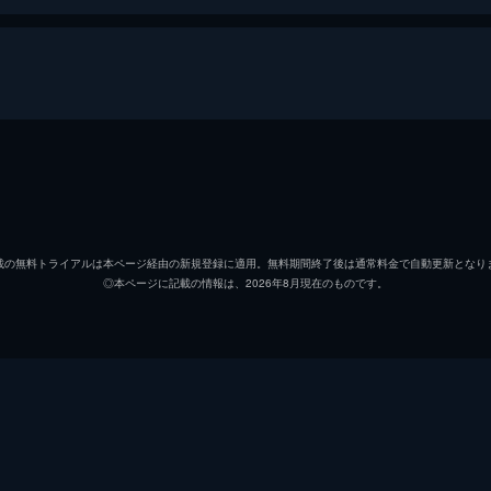
イフ1
竹内力
河合龍之介
載の無料トライアルは本ページ経由の新規登録に適用。無料期間終了後は通常料金で自動更新となり
◎本ページに記載の情報は、2026年8月現在のものです。
榊英雄
野村祐人
松田優
松山鷹志