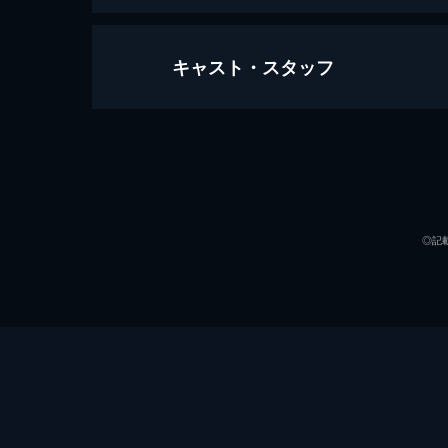
キャスト・スタッフ
神威～カムイ～ ギャング・オブ・ラ
85分
出演
◎記