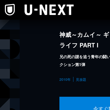
本文へスキップ
神威～カムイ～ 
ライフ PART I
兄の死の謎を追う青年の闘
クション第1弾
2010年
見放題
今すぐ