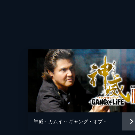
監督
神威～カムイ～ ギャング・オブ・ライフ PART II