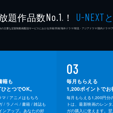
放題作品数
！
No.1
U-NEXT
※
26年7⽉ 国内の主要な定額制動画配信サービスにおける洋画/邦画/海外ドラマ/韓流・アジアドラマ/国内ドラ
03
書籍も
毎月もらえる
XTひとつでOK。
1,200
ポイントでお
ドラマ / アニメはもちろ
毎月もらえる1,200円分
/ ラノベ / 書籍 / 雑誌も
トは、最新映画のレンタ
インアップ。あなたの好
ガの購入に使えます。翌