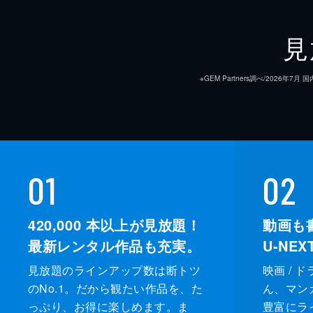
見
※GEM Partners調べ/20
01
02
420,000
本以上が見放題！
動画も
最新レンタル作品も充実。
U-NE
見放題のラインアップ数は断トツ
映画 / 
のNo.1。だから観たい作品を、た
ん、マンガ 
っぷり、お得に楽しめます。ま
豊富にラ