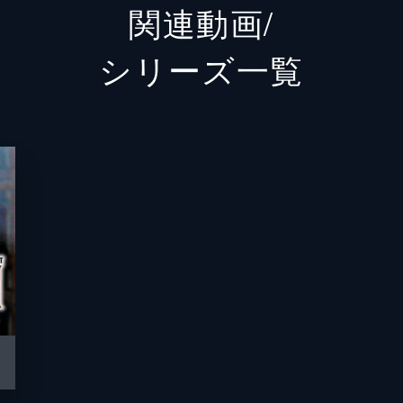
関連動画/
井村空美
シリーズ⼀覧
螢雪次朗
浅生マサヒロ