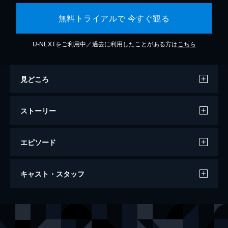
無料トライアルで 今すぐ観る
U-NEXTをご利用中／過去に利用したことがある方は
こちら
見どころ
ストーリー
エピソード
華麗なるギャツビー
キャスト・スタッフ
142分
出演
ジェイ・ギャツビー
レオナルド・ディカプリオ
ニック・キャラウェイ
トビー・マグワイア