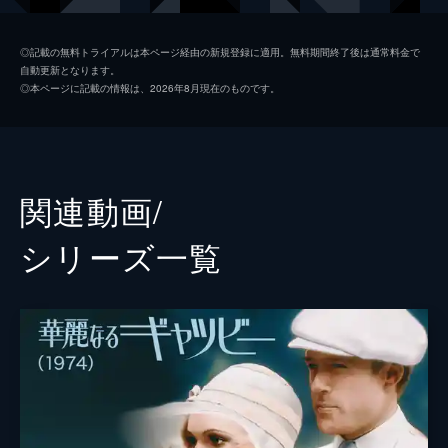
デイジー・ブキャナン
キャリー・マリガン
◎記載の無料トライアルは本ページ経由の新規登録に適用。無料期間終了後は通常料金で
自動更新となります。
トム・ブキャナン
ジョエル・エドガートン
◎本ページに記載の情報は、2026年8月現在のものです。
マートル・ウィルソン
アイラ・フィッシャー
ジョージ・ウィルソン
ジェイソン・クラーク
マイヤー・ウォルシャイム
アミターブ・バッチャン
関連動画/
ジョーダン・ベイカー
エリザベス・デビッキ
シリーズ⼀覧
アデレイド・クレメンス
マックス・カレン
カラン・マッコーリフ
ケイト・マルヴァニー
リチャード・カーター