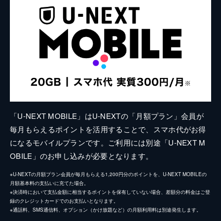
「U-NEXT MOBILE」はU-NEXTの「月額プラン」会員が
毎月もらえるポイントを活用することで、スマホ代がお得
になるモバイルプランです。ご利用には別途「U-NEXT M
OBILE」のお申し込みが必要となります。
※U-NEXTの月額プラン会員が毎月もらえる1,200円分のポイントを、U-NEXT MOBILEの
月額基本料の支払いに充てた場合。
※決済時において支払金額に相当するポイントを保有していない場合、差額分の料金はご登
録のクレジットカードでのお支払いとなります。
※通話料、SMS通信料、オプション（かけ放題など）の月額利用料は別途発生します。