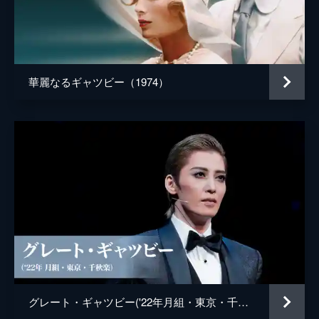
監督
バズ・ラーマン
脚本
バズ・ラーマン
クレイグ・ピアース
華麗なるギャツビー（1974）
原作
Ｆ・スコット・フィッツジェラルド
音楽
クレイグ・アームストロング
製作
バズ・ラーマン
キャサリン・マーティン
ダグラス・ウィック
ルーシー・フィッシャー
キャサリン・ナップマン
グレート・ギャツビー('22年月組・東京・千秋楽）