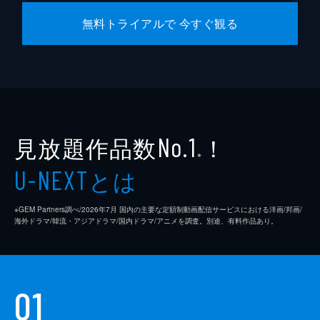
無料トライアルで 今すぐ観る
見放題作品数
！
No.1
※
とは
U-NEXT
※GEM Partners調べ/2026年7⽉ 国内の主要な定額制動画配信サービスにおける洋画/邦画/
海外ドラマ/韓流・アジアドラマ/国内ドラマ/アニメを調査。別途、有料作品あり。
01