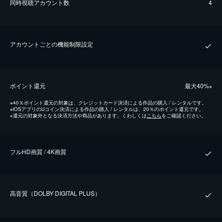
同時視聴アカウント数
4
アカウントごとの機能制限設定
ポイント還元
最⼤40%
※
※
40％ポイント還元の対象は、クレジットカード決済による作品の購入 / レンタルです。
※
iOSアプリのUコイン決済による作品の購入 / レンタルは、20％のポイント還元です。
※
還元の対象外となる決済方法や商品があります。くわしくは
こちら
をご確認ください。
フルHD画質 / 4K画質
⾼⾳質（DOLBY DIGITAL PLUS）