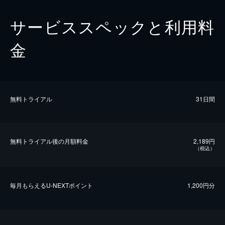
サービススペックと利用料
金
無料トライアル
31日間
無料トライアル後の⽉額料金
2,189円
（税込）
毎⽉もらえるU-NEXTポイント
1,200円分