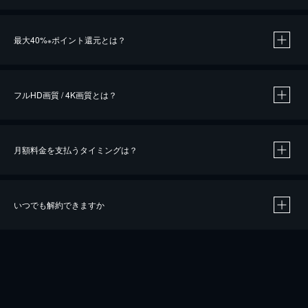
※
最大40%
ポイント還元とは？
※
※
作品によって必要なポイントが異なります。
フルHD画質 / 4K画質とは？
月額料金を支払うタイミングは？
※
40％ポイント還元の対象は、クレジットカード決済による作品の購入 / レンタルです。
※
iOSアプリのUコイン決済による作品の購入 / レンタルは、20％のポイント還元です。
※
還元の対象外となる決済方法や商品があります。くわしくは
こちら
をご確認ください。
いつでも解約できますか
こちら