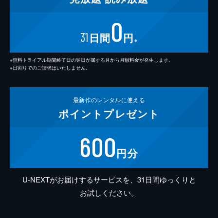
0
31
日間
円
※
※無料トライアル期間終了日の翌日が属する月から月額料金が発生します。
※日割りでのご請求はいたしません。
最新作の
レンタルに使える
ポイント
プレゼント
600
円分
U-NEXTがお届けするサービスを、31日間ゆっくりと
お試しください。