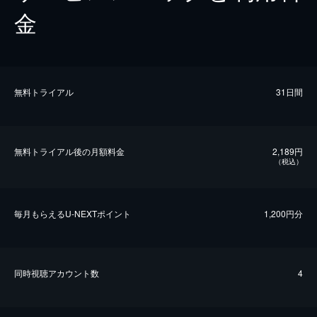
金
無料トライアル
31日間
無料トライアル後の⽉額料金
2,189円
（税込）
毎⽉もらえるU-NEXTポイント
1,200円分
同時視聴アカウント数
4