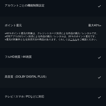
アカウントごとの機能制限設定
ポイント還元
最⼤40%
※
※
40％ポイント還元の対象は、クレジットカード決済による作品の購入 / レンタルです。
※
iOSアプリのUコイン決済による作品の購入 / レンタルは、20％のポイント還元です。
※
還元の対象外となる決済方法や商品があります。くわしくは
こちら
をご確認ください。
フルHD画質 / 4K画質
⾼⾳質（DOLBY DIGITAL PLUS）
テレビ / スマホ / PCなどに対応