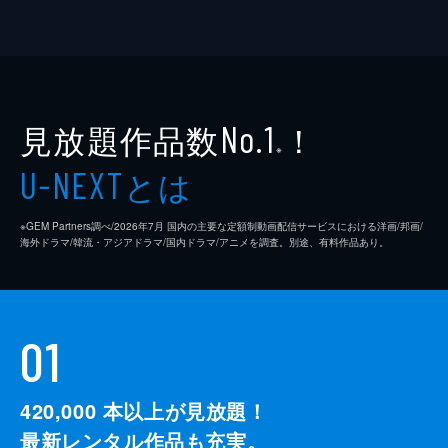
見放題作品数
！
No.1
※
とは
U-NEXT
※GEM Partners調べ/2026年7⽉ 国内の主要な定額制動画配信サービスにおける洋画/邦画/
海外ドラマ/韓流・アジアドラマ/国内ドラマ/アニメを調査。別途、有料作品あり。
01
420,000
本以上が見放題！
最新レンタル作品も充実。