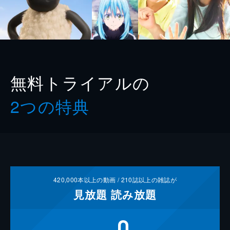
無料トライアルの
2つの特典
420,000
本以上の動画 /
210
誌以上の雑誌が
見放題
読み放題
0