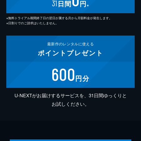
31
日間
円
※
※無料トライアル期間終了日の翌日が属する月から月額料金が発生します。
※日割りでのご請求はいたしません。
最新作の
レンタルに使える
ポイント
プレゼント
600
円分
U-NEXTがお届けするサービスを、31日間ゆっくりと
お試しください。