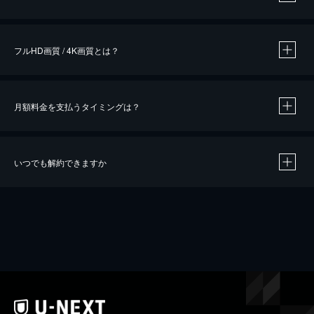
※
作品によって必要なポイントが異なります。
フルHD画質 / 4K画質とは？
月額料金を支払うタイミングは？
※
40％ポイント還元の対象は、クレジットカード決済による作品の購入 / レンタルです。
※
iOSアプリのUコイン決済による作品の購入 / レンタルは、20％のポイント還元です。
※
還元の対象外となる決済方法や商品があります。くわしくは
こちら
をご確認ください。
いつでも解約できますか
こちら