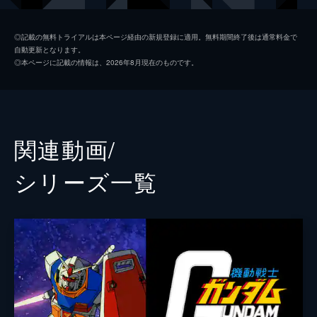
150分
ロマリー・ストーン
花澤香菜
◎記載の無料トライアルは本ページ経由の新規登録に適用。無料期間終了後は通常料金で
自動更新となります。
フリット・アスノ
井上和彦
◎本ページに記載の情報は、2026年8月現在のものです。
エミリー・アスノ
遠藤綾
ユノア・アスノ
大亀あすか
監督
綿田慎也
関連動画/
キャラクターデザイン
千葉道徳
シリーズ⼀覧
原作
矢立肇
富野由悠季
音楽
吉川慶
アニメーション制作
サンライズ