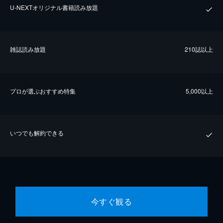
U-NEXTオリジナル書籍読み放題
雑誌読み放題
210誌以上
プロが選ぶおすすめ特集
5,000以上
いつでも解約できる
今すぐ観る