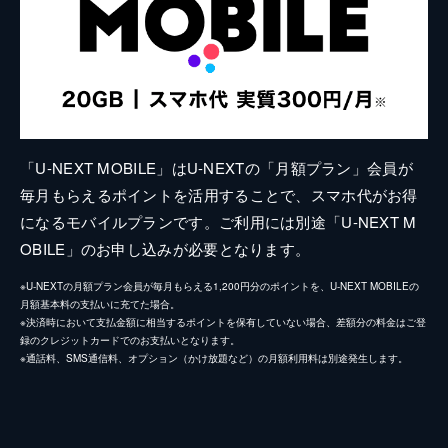
「U-NEXT MOBILE」はU-NEXTの「月額プラン」会員が
毎月もらえるポイントを活用することで、スマホ代がお得
になるモバイルプランです。ご利用には別途「U-NEXT M
OBILE」のお申し込みが必要となります。
※U-NEXTの月額プラン会員が毎月もらえる1,200円分のポイントを、U-NEXT MOBILEの
月額基本料の支払いに充てた場合。
※決済時において支払金額に相当するポイントを保有していない場合、差額分の料金はご登
録のクレジットカードでのお支払いとなります。
※通話料、SMS通信料、オプション（かけ放題など）の月額利用料は別途発生します。