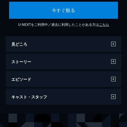
今すぐ観る
U-NEXTをご利用中／過去に利用したことがある方は
こちら
見どころ
ストーリー
エピソード
機動戦士ガンダムAGE MEMORY OF
キャスト・スタッフ
EDEN
決して交わるはずのなかった2つの運命!? 地
球連邦軍司令官フリット・アスノの息子、ア
声の出演
アセム・アスノ
江口拓也
セム・アスノ。ヴェイガンの民のため戦いに
身を投じる戦士、ゼハート・ガレット。
ゼハート・ガレット
神谷浩史