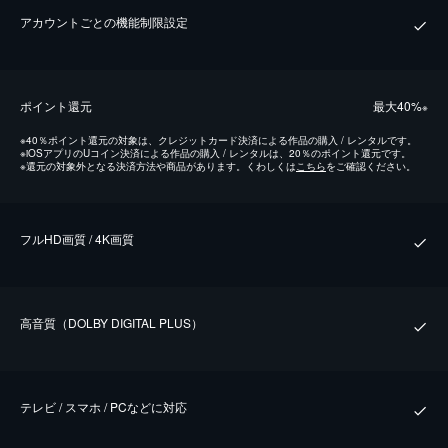
アカウントごとの機能制限設定
ポイント還元
最⼤40%
※
※
40％ポイント還元の対象は、クレジットカード決済による作品の購入 / レンタルです。
※
iOSアプリのUコイン決済による作品の購入 / レンタルは、20％のポイント還元です。
※
還元の対象外となる決済方法や商品があります。くわしくは
こちら
をご確認ください。
フルHD画質 / 4K画質
⾼⾳質（DOLBY DIGITAL PLUS）
テレビ / スマホ / PCなどに対応