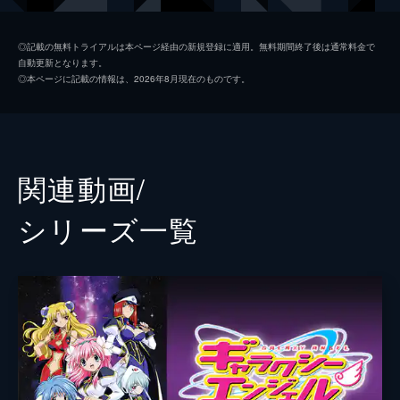
する。（「捜索おやじ風 創作おじや」）
蘭花・フランボワーズ
田村ゆかり
25分
◎記載の無料トライアルは本ページ経由の新規登録に適用。無料期間終了後は通常料金で
自動更新となります。
第2話 シャッフルフレンチ・デザート抜き
ミント・ブラマンシュ
沢城みゆき
◎本ページに記載の情報は、2026年8月現在のものです。
／スペシャル前菜・メインディッシュ抜き
フォルテ・シュトーレン
山口眞弓
トランスバール皇国近衛軍に属するエンジェ
ル隊に関する査問会議にミルフィーユが姿を
ウォルコット・Ｏ・ヒューイ
藤原啓治
見せない。ウォルコットがミルフィーユの制
服を着て会議に参加する。（「シャッフルフ
ココモ・ペイロー
三瓶由布子
関連動画/
レンチ・デザート抜き」）
25分
マリブ・ペイロー
サエキトモ
シリーズ⼀覧
第3話 特製ミルフィーユのビックリサンド
メアリー少佐
大原さやか
／はぐはぐハグ鍋
ほぼ何でも屋のエンジェル隊が事件解決に奔
監督
高柳滋仁
走。地殻変動で崩壊しそうな惑星カサネギ。
エンジェル隊は「カサネギ氏格言集」という
キャラクターデザイン
藤田まり子
データディスクを回収しようとする。（「特
原作
ブロッコリー
製ミルフィーユのビックリサンド」）
25分
キャラクター原案
かなん
第4話 冷製ロトサバ 当たりつき／つるつる