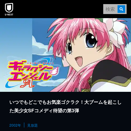
本文へスキップ
いつでもどこでもお気楽ゴクラク！大ブームを起こし
た美少女SFコメディ待望の第3弾
2002年
見放題