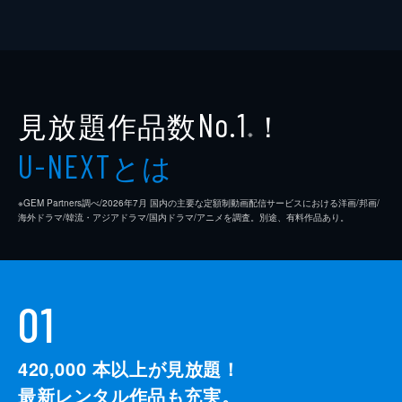
見放題作品数
！
No.1
※
とは
U-NEXT
※GEM Partners調べ/2026年7⽉ 国内の主要な定額制動画配信サービスにおける洋画/邦画/
海外ドラマ/韓流・アジアドラマ/国内ドラマ/アニメを調査。別途、有料作品あり。
01
420,000
本以上が見放題！
最新レンタル作品も充実。