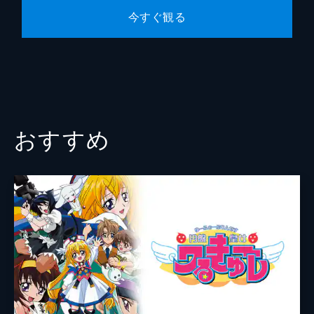
第9話 野望貧乏棒々鶏／数珠つなぎ手打ち
今すぐ観る
そばつなぎなし
ほぼ何でも屋の、トランスバール皇国近衛軍
に属するエンジェル隊が事件解決に奔走す
る。支援物資を凍結されたエンジェル隊は食
べ物に困る。ヴァニラは露店を始めるが、体
調を崩してしまう。（「野望貧乏棒々鶏」）
25分
おすすめ
第10話 竹取御膳／さまよえる ねこまんま
ロストテクノロジーの結晶・紋章機を駆る精
鋭部隊・エンジェル隊がさまざまな場面で活
躍。ランファが惑星チクリーンで赤ん坊を拾
ってくると、ミルフィーユたちも同じように
赤ん坊を連れてくる。（「竹取御膳」）
25分