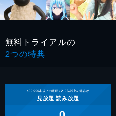
無料トライアルの
2つの特典
420,000
本以上の動画 /
210
誌以上の雑誌が
見放題
読み放題
0