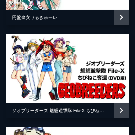
円盤皇女ワるきゅーレ
ジオブリーダーズ 魍魎遊撃隊 File-X ちびねこ奪還(DVD版)