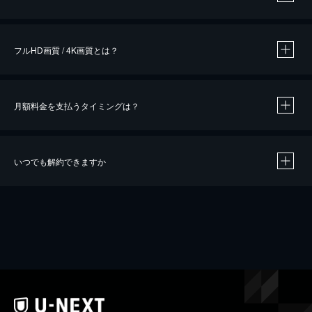
※
作品によって必要なポイントが異なります。
フルHD画質 / 4K画質とは？
月額料金を支払うタイミングは？
※
40％ポイント還元の対象は、クレジットカード決済による作品の購入 / レンタルです。
※
iOSアプリのUコイン決済による作品の購入 / レンタルは、20％のポイント還元です。
※
還元の対象外となる決済方法や商品があります。くわしくは
こちら
をご確認ください。
いつでも解約できますか
こちら