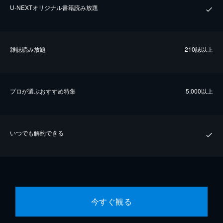
U-NEXTオリジナル書籍読み放題
雑誌読み放題
210誌以上
プロが選ぶおすすめ特集
5,000以上
いつでも解約できる
今すぐ観る