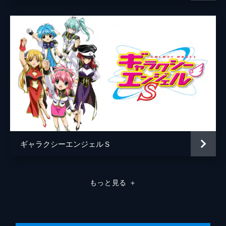
た惑星では、みんなが着ぐるみを着ていた。
（「病みつきクルミパイ」）
25分
第7話 激レアフォーチュンクッキー／激辛
お子さまランチ
ロストテクノロジーの結晶・紋章機を駆るエ
ンジェル隊がさまざまな場面で活躍する。ミ
ルフィーユは帰還途中、デスクワークが待っ
ていると知り、「戻りたくない」と強く願
う。（「激レアフォーチュンクッキー」）
25分
第8話 さよならぼくらの土瓶蒸し／ヒゲつ
ギャラクシーエンジェルＳ
きカルビ丼こい口ソース
ほぼ何でも屋のエンジェル隊が事件解決に奔
走する。ある惑星で調査を行うと、その国の
王様のポスターを発見。ミルフィーユは大笑
もっと見る
＋
いするが、その国では国王を侮辱すると極刑
となる。（「さよならぼくらの土瓶蒸し」）
25分