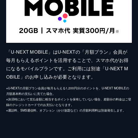
「U-NEXT MOBILE」はU-NEXTの「月額プラン」会員が
毎月もらえるポイントを活用することで、スマホ代がお得
になるモバイルプランです。ご利用には別途「U-NEXT M
OBILE」のお申し込みが必要となります。
※U-NEXTの月額プラン会員が毎月もらえる1,200円分のポイントを、U-NEXT MOBILEの
月額基本料の支払いに充てた場合。
※決済時において支払金額に相当するポイントを保有していない場合、差額分の料金はご登
録のクレジットカードでのお支払いとなります。
※通話料、SMS通信料、オプション（かけ放題など）の月額利用料は別途発生します。