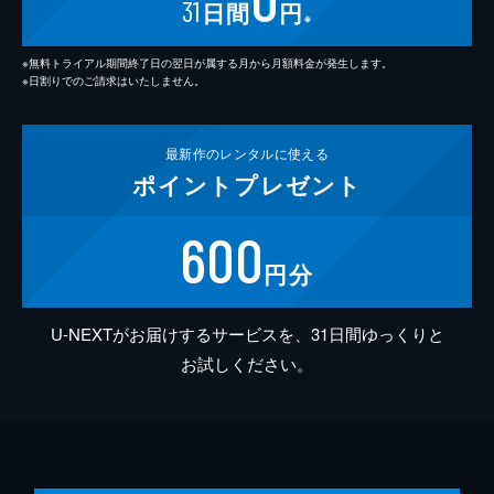
31
日間
円
※
※無料トライアル期間終了日の翌日が属する月から月額料金が発生します。
※日割りでのご請求はいたしません。
最新作の
レンタルに使える
ポイント
プレゼント
600
円分
U-NEXTがお届けするサービスを、31日間ゆっくりと
お試しください。