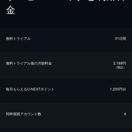
金
無料トライアル
31日間
無料トライアル後の⽉額料金
2,189円
（税込）
毎⽉もらえるU-NEXTポイント
1,200円分
同時視聴アカウント数
4