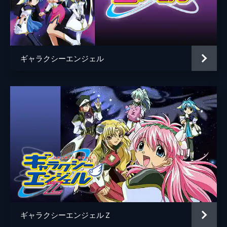
音楽
七瀬光
パスタ
ほぼ何でも屋のエンジェル隊が事件解決に奔
総作画監督
藤田まり子
走する。内乱鎮圧に出動したエンジェル隊だ
が流れ弾に当たって墜落。そんな時、5億ミ
古賀誠
ギーの宝くじの当選発表が行われる。（「冷
ギャラクシーエンジェル
製トロサバ当たりつき」）
アニメーション制作
マッドハウス
25分
第5話 ぼったくりサラダバー／エンジェル
バナナのたたき売り
ロストテクノロジーの結晶である紋章機を駆
る精鋭部隊・エンジェル隊がさまざまな場面
で大活躍。花畑の中にあるファミレスに立ち
寄るランファ。そこで働くロボットはボロボ
ロだった。（「ぼったくりサラダバー」）
25分
第6話 病みつきクルミパイ／天使のごった
煮味くらべ
ほぼ何でも屋のエンジェル隊が事件解決に奔
走する。ミントは次に着ぐるみを着ると死に
ギャラクシーエンジェルＺ
至る「着ぐるみ病」と診断され。だが向かっ