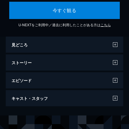
今すぐ観る
U-NEXTをご利用中／過去に利用したことがある方は
こちら
見どころ
ストーリー
エピソード
第1話 捜索おやじ風 創作おじや／元祖エン
キャスト・スタッフ
ジェルパフェ全部入り
トランスバール皇国近衛軍のエンジェル隊だ
が、実態は何でも屋だ。ウォルコットはツイ
声の出演
ミルフィーユ・桜葉
新谷良子
ンスター隊の隊長・メアリーにリストラを宣
言され、エンジェル隊の再結成に向けて出発
ヴァニラ・Ｈ／ノーマッド
かないみか