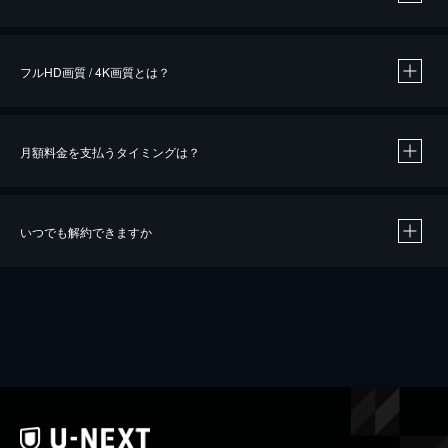
※
作品によって必要なポイントが異なります。
フルHD画質 / 4K画質とは？
月額料金を支払うタイミングは？
※
40％ポイント還元の対象は、クレジットカード決済による作品の購入 / レンタルです。
※
iOSアプリのUコイン決済による作品の購入 / レンタルは、20％のポイント還元です。
※
還元の対象外となる決済方法や商品があります。くわしくは
こちら
をご確認ください。
いつでも解約できますか
こちら