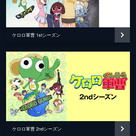
脚本
横谷昌宏
原作
吉崎観音
音楽
鈴木さえ子
ケロロ軍曹 1stシーズン
アニメーション制作
サンライズ
ケロロ軍曹 2ndシーズン