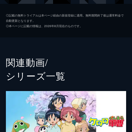
ギロロ伍長
中田譲治
◎記載の無料トライアルは本ページ経由の新規登録に適用。無料期間終了後は通常料金で
自動更新となります。
日向冬樹
川上とも子
◎本ページに記載の情報は、2026年8月現在のものです。
日向夏美
斎藤千和
クルル曹長
子安武人
ドロロ兵長
草尾毅
関連動画/
シヴァヴァ
高山みなみ
シリーズ⼀覧
ミルル
堀江由衣
ナスカ
福田沙紀
ドルル
ルー大柴
総監督
佐藤順一
監督
山口晋