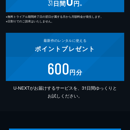
31
日間
円
※
※無料トライアル期間終了日の翌日が属する月から月額料金が発生します。
※日割りでのご請求はいたしません。
最新作の
レンタルに使える
ポイント
プレゼント
600
円分
U-NEXTがお届けするサービスを、31日間ゆっくりと
お試しください。