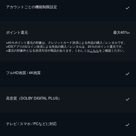
アカウントごとの機能制限設定
ポイント還元
最⼤40%
※
※
40％ポイント還元の対象は、クレジットカード決済による作品の購入 / レンタルです。
※
iOSアプリのUコイン決済による作品の購入 / レンタルは、20％のポイント還元です。
※
還元の対象外となる決済方法や商品があります。くわしくは
こちら
をご確認ください。
フルHD画質 / 4K画質
⾼⾳質（DOLBY DIGITAL PLUS）
テレビ / スマホ / PCなどに対応