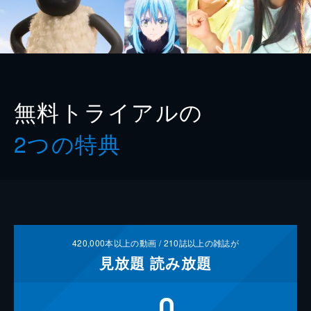
無料トライアルの
2つの特典
420,000
本以上の動画 /
210
誌以上の雑誌が
見放題
読み放題
0