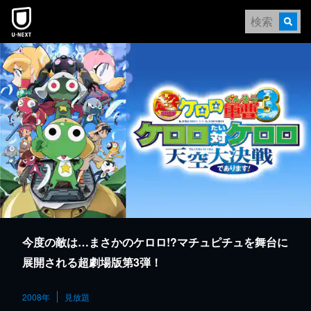
本文へスキップ
今度の敵は…まさかのケロロ!?マチュピチュを舞台に
展開される超劇場版第3弾！
2008年
見放題