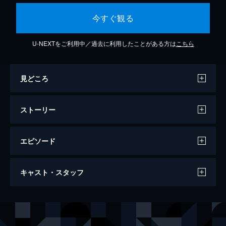
今すぐ観る
U-NEXTをご利用中／過去に利用したことがある方は
こちら
見どころ
ストーリー
エピソード
超劇場版ケロロ軍曹３ ケロロ対ケロロ 天
キャスト・スタッフ
空大決戦であります！
107分
声の出演
ケロロ軍曹／ダークケロロ
渡辺久美子
タママ二等兵
小桜エツ子