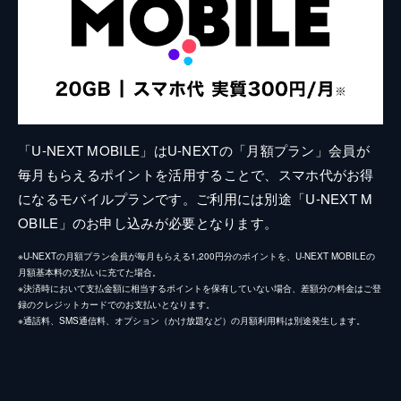
「U-NEXT MOBILE」はU-NEXTの「月額プラン」会員が
毎月もらえるポイントを活用することで、スマホ代がお得
になるモバイルプランです。ご利用には別途「U-NEXT M
OBILE」のお申し込みが必要となります。
※U-NEXTの月額プラン会員が毎月もらえる1,200円分のポイントを、U-NEXT MOBILEの
月額基本料の支払いに充てた場合。
※決済時において支払金額に相当するポイントを保有していない場合、差額分の料金はご登
録のクレジットカードでのお支払いとなります。
※通話料、SMS通信料、オプション（かけ放題など）の月額利用料は別途発生します。