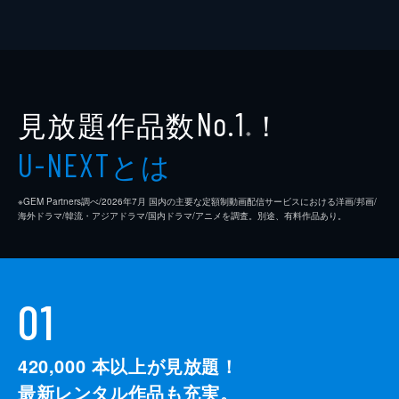
見放題作品数
！
No.1
※
とは
U-NEXT
※GEM Partners調べ/2026年7⽉ 国内の主要な定額制動画配信サービスにおける洋画/邦画/
海外ドラマ/韓流・アジアドラマ/国内ドラマ/アニメを調査。別途、有料作品あり。
01
420,000
本以上が見放題！
最新レンタル作品も充実。