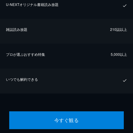
U-NEXTオリジナル書籍読み放題
雑誌読み放題
210誌以上
プロが選ぶおすすめ特集
5,000以上
いつでも解約できる
今すぐ観る