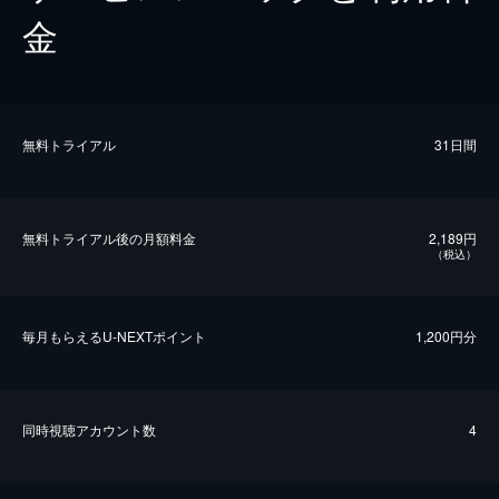
金
無料トライアル
31日間
無料トライアル後の⽉額料金
2,189円
（税込）
毎⽉もらえるU-NEXTポイント
1,200円分
同時視聴アカウント数
4