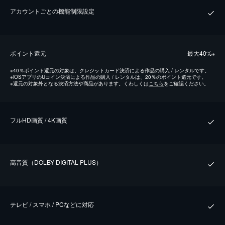
アカウントごとの機能制限設定
ポイント還元
最⼤40%
※
※
40％ポイント還元の対象は、クレジットカード決済による作品の購入 / レンタルです。
※
iOSアプリのUコイン決済による作品の購入 / レンタルは、20％のポイント還元です。
※
還元の対象外となる決済方法や商品があります。くわしくは
こちら
をご確認ください。
フルHD画質 / 4K画質
⾼⾳質（DOLBY DIGITAL PLUS）
テレビ / スマホ / PCなどに対応