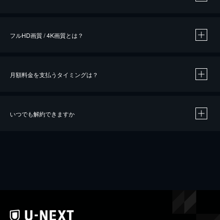
※
作品によって必要なポイントが異なります。
フルHD画質 / 4K画質とは？
月額料金を支払うタイミングは？
※
40％ポイント還元の対象は、クレジットカード決済による作品の購入 / レンタルです。
※
iOSアプリのUコイン決済による作品の購入 / レンタルは、20％のポイント還元です。
※
還元の対象外となる決済方法や商品があります。くわしくは
こちら
をご確認ください。
いつでも解約できますか
こちら