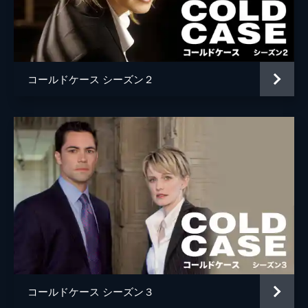
レイチェル・タラレイ
45分
第5話 ランナー
マリタ・グラビアク
古いテープレコーダーに、３発の銃声と「ラ
アグニェシュカ・ホランド
ンナー」という叫び声が残されていた。それ
は、1973年に起きた警察官ジョーの殺害事
コールドケース シーズン２
ピーター・マークル
件の音声と判明。リリーは再捜査を開始。す
るとジョーの意外な過去が…。
ティム・ハンター
44分
カレン・ガヴィオラ
第6話 ハレー彗星
1981年の殺人事件当夜の情報と交換に、あ
アリソン・アンダース
る事件で逮捕された男が、司法取引を持ちか
けて来た。だが、女子高生が殺害されたその
ティム・マシスン
事件は、すでに有罪判決を受けた当時のボー
アレックス・ザクシェフスキ
イフレンドが無期懲役の刑に服している。
44分
ケヴィン・フックス
第7話 ドラッグクイーン
ヘレンが息子ダニーを殺された事件の再調査
ネルソン・マコーミック
を依頼してくる。当時ゲイだったダニーは、
コールドケース シーズン３
ゲイ・バッシングに遭っていた可能性があっ