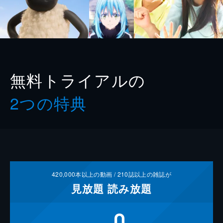
無料トライアルの
2つの特典
420,000
本以上の動画 /
210
誌以上の雑誌が
見放題
読み放題
0