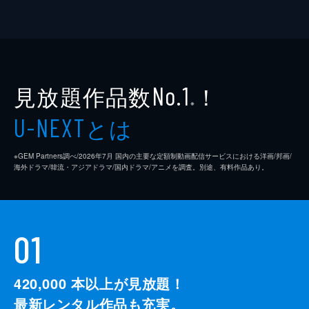
見放題作品数
！
No.1
※
とは
U-NEXT
※GEM Partners調べ/2026年7⽉ 国内の主要な定額制動画配信サービスにおける洋画/邦画/
海外ドラマ/韓流・アジアドラマ/国内ドラマ/アニメを調査。別途、有料作品あり。
01
420,000
本以上が見放題！
最新レンタル作品も充実。