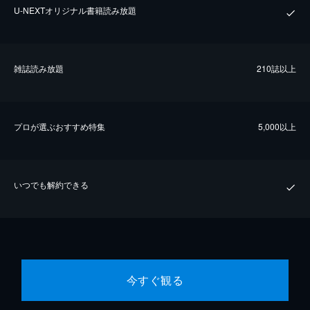
U-NEXTオリジナル書籍読み放題
雑誌読み放題
210誌以上
プロが選ぶおすすめ特集
5,000以上
いつでも解約できる
今すぐ観る