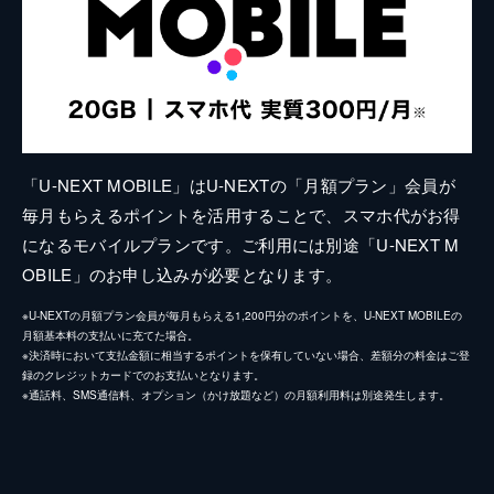
「U-NEXT MOBILE」はU-NEXTの「月額プラン」会員が
毎月もらえるポイントを活用することで、スマホ代がお得
になるモバイルプランです。ご利用には別途「U-NEXT M
OBILE」のお申し込みが必要となります。
※U-NEXTの月額プラン会員が毎月もらえる1,200円分のポイントを、U-NEXT MOBILEの
月額基本料の支払いに充てた場合。
※決済時において支払金額に相当するポイントを保有していない場合、差額分の料金はご登
録のクレジットカードでのお支払いとなります。
※通話料、SMS通信料、オプション（かけ放題など）の月額利用料は別途発生します。