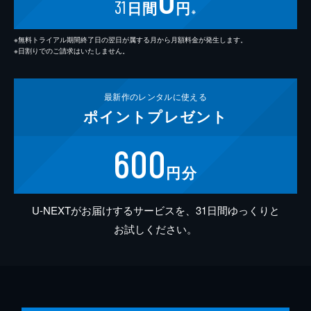
31
日間
円
※
※無料トライアル期間終了日の翌日が属する月から月額料金が発生します。
※日割りでのご請求はいたしません。
最新作の
レンタルに使える
ポイント
プレゼント
600
円分
U-NEXTがお届けするサービスを、31日間ゆっくりと
お試しください。