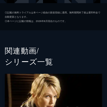
捜査を開始するが…。
45分
ジョン・スティルマン
ジョン・フィン
第2話 通話記録
◎記載の無料トライアルは本ページ経由の新規登録に適用。無料期間終了後は通常料金で
自動更新となります。
リリーを訪ねてロレインと彼女の婚約者の娘
ニック・ヴェラ
ジェレミー・ラッチフォード
◎本ページに記載の情報は、2026年8月現在のものです。
グウェンが訪ねて来る。20年前、グウェンの
ウィル・ジェフリーズ
トム・バリー
母はミラーの裁判での証言をできずに爆死。
ミラーは証拠不十分で逮捕されず、グウェン
クリス・ラッシング
ジャスティン・チェンバース
は復讐心に燃えていた。
45分
監督
マーク・ペリントン
関連動画/
第3話 猫
パリス・バークレイ
98年に起きた３件のレイプ事件。ある日、迷
シリーズ⼀覧
宮入りしたこの事件の犯人と思われる人物か
ブライアン・スパイサー
ら、犯行予告が市警本部に届く。当時の担当
ヴェラと共に再捜査を始めたリリーは…。
デヴィッド・ストレイトン
44分
グレッグ・ヤイタネス
第4話 靴下
警察に保護されたアルツハイマーを患うシャ
デラン・サラフィアン
ーロット。敬虔なクリスチャン一家の一人だ
った彼女の夫は、ケンジントン街で殺害され
ジェームズ・ホイットモア・Ｊｒ
た。しかし、事件は未解決となっていた。