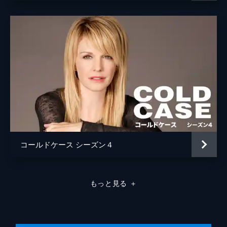
たが、事件は葬り去られていた。
45分
第8話 蝶々
2年前、母子が窓から転落し、娘が即死する
事件が発生。一命を取り留めたものの、母親
のロージーは、昏睡状態に。事件は未解決の
ままだったが、ロージーが意識を取り戻
し…。
46分
第9話 サイン
ある男から、89年に殺人を犯したという電話
が入る。彼の告げた住所からは、老女の白骨
死体が発見される。電話の主を突き止めたリ
コールドケース シーズン４
リーは、彼から話を聞きだそうとするが…。
46分
第10話 ヒッチハイカー
もっと見る
＋
3年前に発生した、未解決の事件と同じ手口
の若い白人ヒッチハイカーを狙った殺人事件
が発生。同一犯による連続殺人の線で、捜査
を開始。やがて容疑者に辿り着くが…。