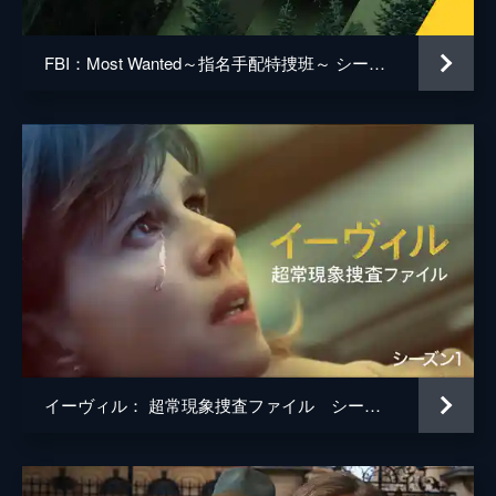
FBI：Most Wanted～指名手配特捜班～ シーズン6
イーヴィル： 超常現象捜査ファイル シーズン1