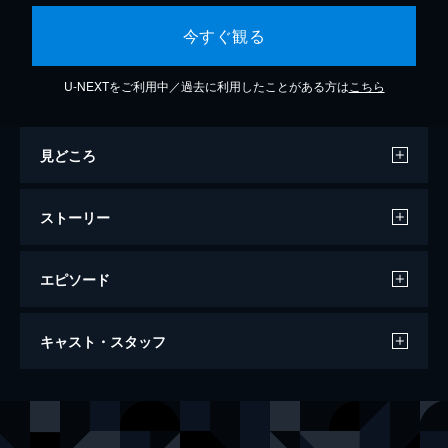
今すぐ観る
U-NEXTをご利用中／過去に利用したことがある方は
こちら
見どころ
ストーリー
エピソード
第1話 テニスラケット
キャスト・スタッフ
迷宮入り未解決事件を担当する、フィラデル
フィア市警殺人課の女性刑事リリー・ラッシ
ュ。彼女はボニータという女性から、27年前
出演
リリー・ラッシュ
キャスリン・モリス
に起きた殺人事件を目撃したと打ち明けられ
スコッティ・ヴァレンズ
ダニー・ピノ