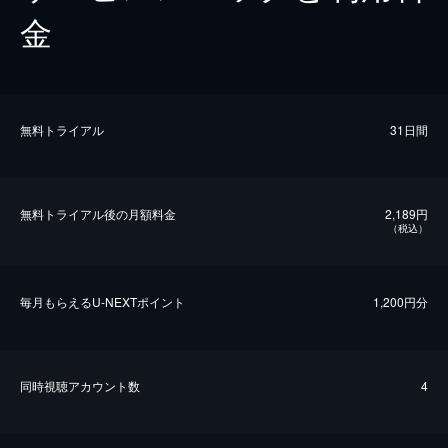
金
無料トライアル
31日間
無料トライアル後の⽉額料金
2,189円
（税込）
毎⽉もらえるU-NEXTポイント
1,200円分
同時視聴アカウント数
4