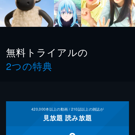
無料トライアルの
2つの特典
420,000
本以上の動画 /
210
誌以上の雑誌が
見放題
読み放題