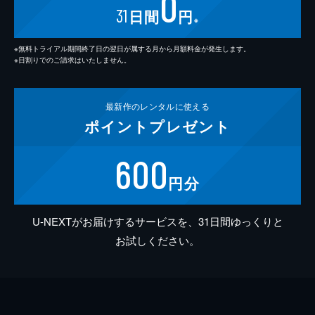
0
31
日間
円
※
※無料トライアル期間終了日の翌日が属する月から月額料金が発生します。
※日割りでのご請求はいたしません。
最新作の
レンタルに使える
ポイント
プレゼント
600
円分
U-NEXTがお届けするサービスを、31日間ゆっくりと
お試しください。