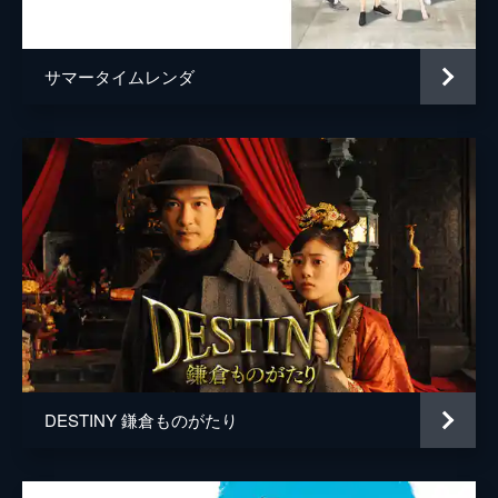
池沢聖美
田村たがめ
陣内翔太
清水優
サマータイムレンダ
陣内万作
中村正
陣内頼彦
田中要次
陣内典子
金沢映子
陣内邦彦
中村橋弥
陣内奈々
高久ちぐさ
陣内克彦
板倉光隆
陣内由美
仲里依紗
陣内了平
安達直人
DESTINY 鎌倉ものがたり
陣内真緒
諸星すみれ
陣内真悟
今井悠貴