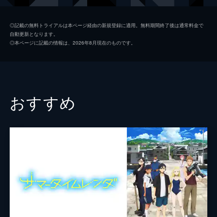
池沢佳主馬
谷村美月
◎記載の無料トライアルは本ページ経由の新規登録に適用。無料期間終了後は通常料金で
自動更新となります。
陣内侘助
斎藤歩
◎本ページに記載の情報は、2026年8月現在のものです。
佐久間敬
横川貴大
陣内万理子
信澤三恵子
篠原雪子／陣内典子
谷川清美
おすすめ
陣内理一
桐本琢也
篠原和雄
佐々木睦
陣内理香
玉川紗己子
陣内万助
永井一郎
三輪直美
山像かおり
陣内太助
小林隆