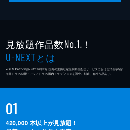
見放題作品数
！
No.1
※
とは
U-NEXT
※GEM Partners調べ/2026年7⽉ 国内の主要な定額制動画配信サービスにおける洋画/邦画/
海外ドラマ/韓流・アジアドラマ/国内ドラマ/アニメを調査。別途、有料作品あり。
01
420,000
本以上が見放題！