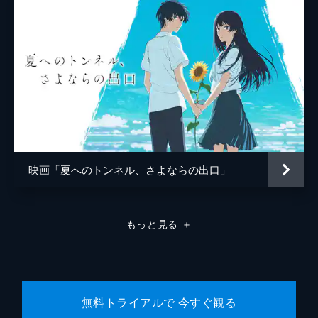
陣内祐平
太田力斗
陣内加奈
皆川陽菜乃
陣内栄
富司純子
監督
細田守
脚本
奥寺佐渡子
音楽
松本晃彦
映画「夏へのトンネル、さよならの出口」
アニメーション制作
マッドハウス
もっと見る
＋
無料トライアルで 今すぐ観る