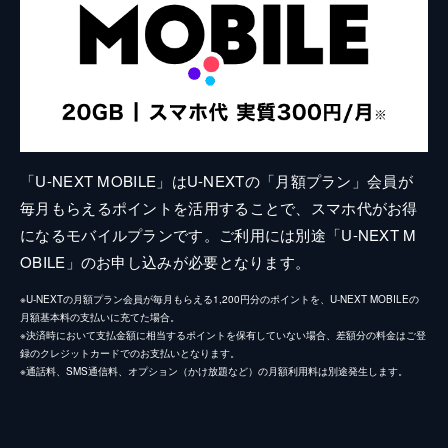
「U-NEXT MOBILE」はU-NEXTの「月額プラン」会員が
毎月もらえるポイントを活用することで、スマホ代がお得
になるモバイルプランです。ご利用には別途「U-NEXT M
OBILE」のお申し込みが必要となります。
※U-NEXTの月額プラン会員が毎月もらえる1,200円分のポイントを、U-NEXT MOBILEの
月額基本料の支払いに充てた場合。
※決済時において支払金額に相当するポイントを保有していない場合、差額分の料金はご登
録のクレジットカードでのお支払いとなります。
※通話料、SMS通信料、オプション（かけ放題など）の月額利用料は別途発生します。