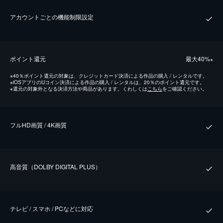
アカウントごとの機能制限設定
ポイント還元
最⼤40%
※
※
40％ポイント還元の対象は、クレジットカード決済による作品の購入 / レンタルです。
※
iOSアプリのUコイン決済による作品の購入 / レンタルは、20％のポイント還元です。
※
還元の対象外となる決済方法や商品があります。くわしくは
こちら
をご確認ください。
フルHD画質 / 4K画質
⾼⾳質（DOLBY DIGITAL PLUS）
テレビ / スマホ / PCなどに対応