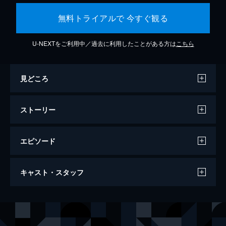
無料トライアルで 今すぐ観る
U-NEXTをご利用中／過去に利用したことがある方は
こちら
見どころ
ストーリー
エピソード
サマーウォーズ
キャスト・スタッフ
114分
声の出演
小磯健二
神木隆之介
篠原夏希
桜庭ななみ