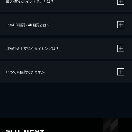
最大40%
ポイント還元とは？
※
※
作品によって必要なポイントが異なります。
フルHD画質 / 4K画質とは？
月額料金を支払うタイミングは？
※
40％ポイント還元の対象は、クレジットカード決済による作品の購入 / レンタルです。
※
iOSアプリのUコイン決済による作品の購入 / レンタルは、20％のポイント還元です。
※
還元の対象外となる決済方法や商品があります。くわしくは
こちら
をご確認ください。
いつでも解約できますか
こちら