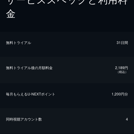
金
無料トライアル
31日間
無料トライアル後の⽉額料金
2,189円
（税込）
毎⽉もらえるU-NEXTポイント
1,200円分
同時視聴アカウント数
4