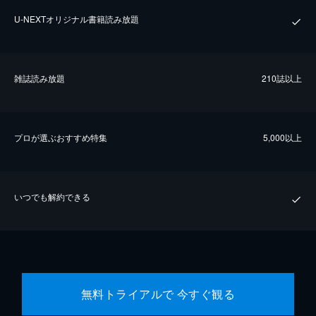
U-NEXTオリジナル書籍読み放題
雑誌読み放題
210誌以上
プロが選ぶおすすめ特集
5,000以上
いつでも解約できる
無料トライアルで 今すぐ観る