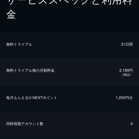
金
無料トライアル
31日間
無料トライアル後の⽉額料金
2,189円
（税込）
毎⽉もらえるU-NEXTポイント
1,200円分
同時視聴アカウント数
4