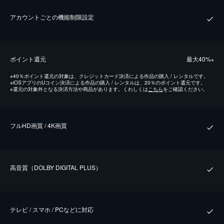
アカウントごとの機能制限設定
ポイント還元
最⼤40%
※
※
40％ポイント還元の対象は、クレジットカード決済による作品の購入 / レンタルです。
※
iOSアプリのUコイン決済による作品の購入 / レンタルは、20％のポイント還元です。
※
還元の対象外となる決済方法や商品があります。くわしくは
こちら
をご確認ください。
フルHD画質 / 4K画質
⾼⾳質（DOLBY DIGITAL PLUS）
テレビ / スマホ / PCなどに対応