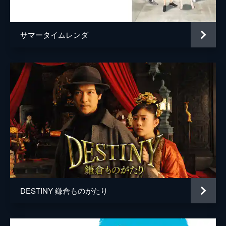
池沢聖美
田村たがめ
陣内翔太
清水優
サマータイムレンダ
陣内万作
中村正
陣内頼彦
田中要次
陣内典子
金沢映子
陣内邦彦
中村橋弥
陣内奈々
高久ちぐさ
陣内克彦
板倉光隆
陣内由美
仲里依紗
陣内了平
安達直人
DESTINY 鎌倉ものがたり
陣内真緒
諸星すみれ
陣内真悟
今井悠貴