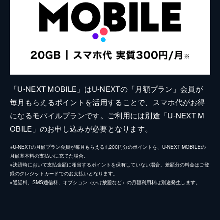
「U-NEXT MOBILE」はU-NEXTの「月額プラン」会員が
毎月もらえるポイントを活用することで、スマホ代がお得
になるモバイルプランです。ご利用には別途「U-NEXT M
OBILE」のお申し込みが必要となります。
※U-NEXTの月額プラン会員が毎月もらえる1,200円分のポイントを、U-NEXT MOBILEの
月額基本料の支払いに充てた場合。
※決済時において支払金額に相当するポイントを保有していない場合、差額分の料金はご登
録のクレジットカードでのお支払いとなります。
※通話料、SMS通信料、オプション（かけ放題など）の月額利用料は別途発生します。