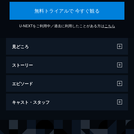
無料トライアルで 今すぐ観る
U-NEXTをご利用中／過去に利用したことがある方は
こちら
見どころ
ストーリー
エピソード
サマーウォーズ
キャスト・スタッフ
114分
声の出演
小磯健二
神木隆之介
篠原夏希
桜庭ななみ