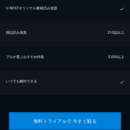
U-NEXTオリジナル書籍読み放題
雑誌読み放題
210誌以上
プロが選ぶおすすめ特集
5,000以上
いつでも解約できる
無料トライアルで 今すぐ観る