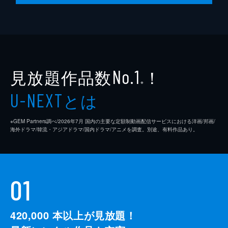
見放題作品数
！
No.1
※
とは
U-NEXT
※GEM Partners調べ/2026年7⽉ 国内の主要な定額制動画配信サービスにおける洋画/邦画/
海外ドラマ/韓流・アジアドラマ/国内ドラマ/アニメを調査。別途、有料作品あり。
01
420,000
本以上が見放題！