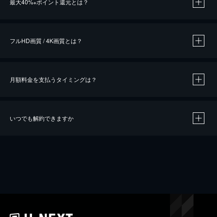
最大40%
ポイント還元とは？
※
※
作品によって必要なポイントが異なります。
フルHD画質 / 4K画質とは？
月額料金を支払うタイミングは？
※
40％ポイント還元の対象は、クレジットカード決済による作品の購入 / レンタルです。
※
iOSアプリのUコイン決済による作品の購入 / レンタルは、20％のポイント還元です。
※
還元の対象外となる決済方法や商品があります。くわしくは
こちら
をご確認ください。
いつでも解約できますか
こちら