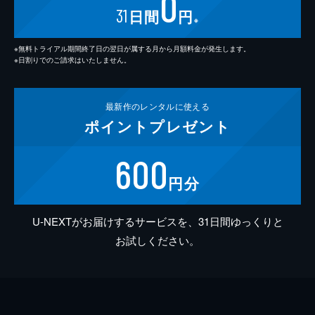
0
31
日間
円
※
※無料トライアル期間終了日の翌日が属する月から月額料金が発生します。
※日割りでのご請求はいたしません。
最新作の
レンタルに使える
ポイント
プレゼント
600
円分
U-NEXTがお届けするサービスを、31日間ゆっくりと
お試しください。