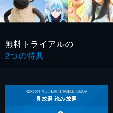
無料トライアルの
2つの特典
420,000
本以上の動画 /
210
誌以上の雑誌が
見放題
読み放題