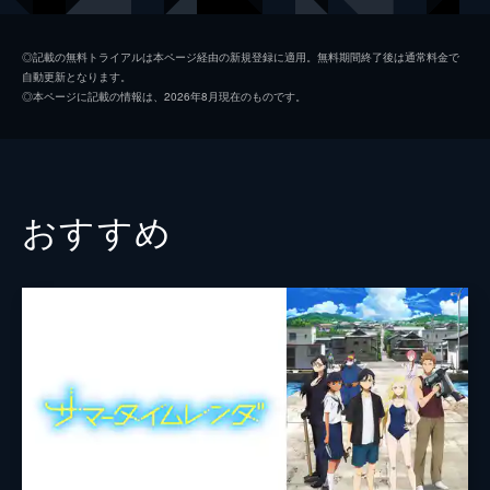
池沢佳主馬
谷村美月
◎記載の無料トライアルは本ページ経由の新規登録に適用。無料期間終了後は通常料金で
自動更新となります。
陣内侘助
斎藤歩
◎本ページに記載の情報は、2026年8月現在のものです。
佐久間敬
横川貴大
陣内万理子
信澤三恵子
篠原雪子／陣内典子
谷川清美
おすすめ
陣内理一
桐本琢也
篠原和雄
佐々木睦
陣内理香
玉川紗己子
陣内万助
永井一郎
三輪直美
山像かおり
陣内太助
小林隆