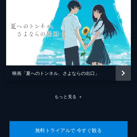
陣内祐平
太田力斗
陣内加奈
皆川陽菜乃
陣内栄
富司純子
監督
細田守
脚本
奥寺佐渡子
音楽
松本晃彦
映画「夏へのトンネル、さよならの出口」
アニメーション制作
マッドハウス
もっと見る
＋
無料トライアルで 今すぐ観る