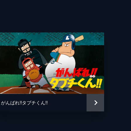
。
市
二
り
幸
し
けし
生
騎
相
療
オ
がんばれ!!タブチくん!!
輔
夫