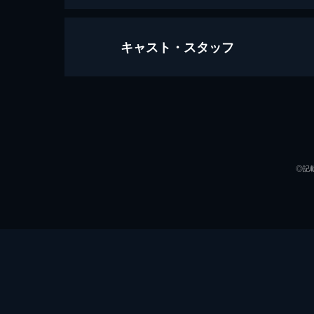
キャスト・スタッフ
第1話 ほえろ！バンババン
日本シリーズ8連覇が目前の巨人軍の
んな時、まさに侍というべき男がいる
出会う。
声の出演
24分
第2話 殺人ノーコンざる野球！
◎記
春の甲子園選抜の出場権を懸けた試合
倒巨人に燃える蛮は、大洋に入団した
わにする。
24分
第3話 でっかい奴は嫌いだぜ！
ドラフト会議で巨人軍が1位で指名