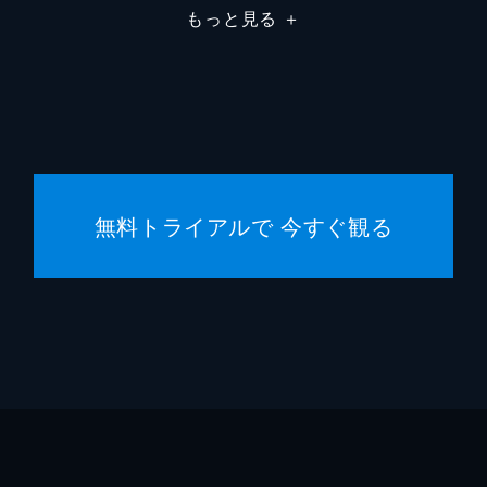
ことになり、普段から蛮に煮え湯を飲まされ続けている二軍選
もっと見る
＋
つける作戦を練る。それは紅白戦とは名ばかりの、1対17の
大塚康
東京ム
板した蛮だが、相変わらずの殺人的ノーコンでデッドボールを
れるが、蛮はそれを拒み「もし勝利投手になれなかったら腹を
無料トライアルで 今すぐ観る
でぶっ壊すことを宣言したため、熱心な巨人ファンたちは激怒
中、巨人とロッテの練習試合の話が持ち上がり、蛮は先発投手