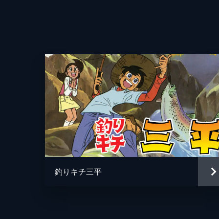
れ、何としてでも入団させたい巨人は
24分
第4話 おれの背番号は”死”だ！
巨人への入団を決めた蛮は自ら希望し
で「巨人軍を内側から食い破る」と大
ごき」を見舞う。
24分
キャラクターデザイン
第5話 男は地獄で歌うもの
原作
巨人軍の合宿が始まるが、早朝練習を
性は最悪で、見かねた川上監督は二軍
治を行う。
釣りキチ三平
24分
音楽
第6話 待ったぜ！ケンカ野球
演出