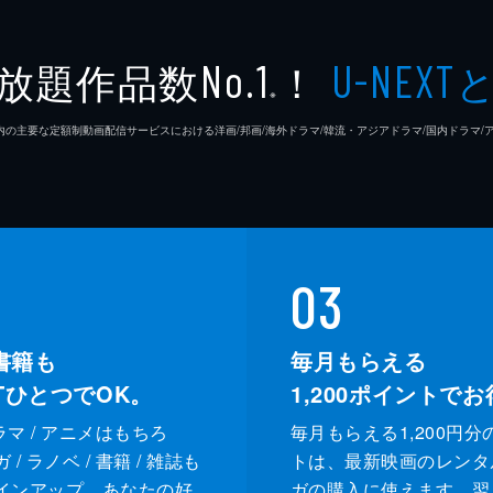
ンを予告し、その通りにランニング・ホームランをやってのけ
放題作品数
！
No.1
U-NEXT
た左目の傷口が開いてしまった。さらに身内の陰謀により傷は
※
26年7⽉ 国内の主要な定額制動画配信サービスにおける洋画/邦画/海外ドラマ/韓流・アジアドラマ/国内ドラ
晴れて一軍選手になり、蛮は愛すべき先輩の晴れ姿を見ようと
にリリーフで登板するが、プレッシャーから自慢のコントロー
03
書籍も
毎月もらえる
XTひとつでOK。
1,200
ポイントでお
ドラマ / アニメはもちろ
毎月もらえる1,200円分
/ ラノベ / 書籍 / 雑誌も
トは、最新映画のレンタ
インアップ。あなたの好
ガの購入に使えます。翌