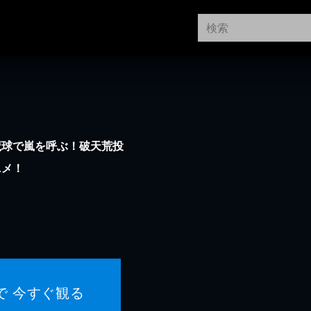
魔球で嵐を呼ぶ！破天荒投
ニメ！
で 今すぐ観る