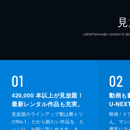
第9話 マウンドの報酬は苦いぜ
ロッテの二軍との試合で蛮はホームラ
見
が、スライディングの際に昨日負傷し
化してしまう。
※GEM Partners調べ/20
25分
第10話 多摩の川風・地獄風
ロッテとの練習試合で活躍した八幡は
場に駆け付けた。そして八幡はピンチ
01
02
が狂い始める。
25分
420,000
本以上が見放題！
動画も
最新レンタル作品も充実。
U-NE
見放題のラインアップ数は断トツ
映画 / 
のNo.1。だから観たい作品を、た
ん、マンガ 
っぷり、お得に楽しめます。ま
豊富にラ