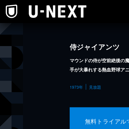
本文へスキップ
侍ジャイアンツ
マウンドの侍が空前絶後の
手が大暴れする熱血野球ア
1973年
見放題
無料トライアル