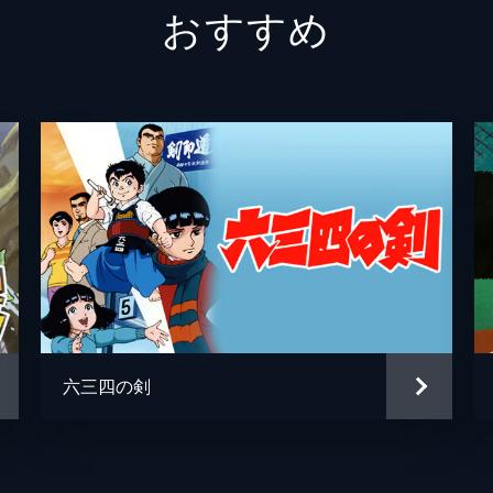
おすすめ
辣腕のスカウトマンを送り込み、体を張った説得を試みるが…
川上哲治
西田昭
長嶋茂雄
山田俊
た不吉な数字・4を背番号にもらい、相変わらずの傍若無人ぶ
王貞治
石森達
見得を切る。そんな彼に怒り狂った二軍選手たちは、「地獄の
ウルフチーフ
桑原た
大塚康
梶原一
サボるなど相変わらずマイペースを貫く蛮。二軍選手たちとの
の練習場に長嶋、王と共に現れ、バッティング調整と称して荒
井上コ
六三四の剣
菊池俊
長浜忠