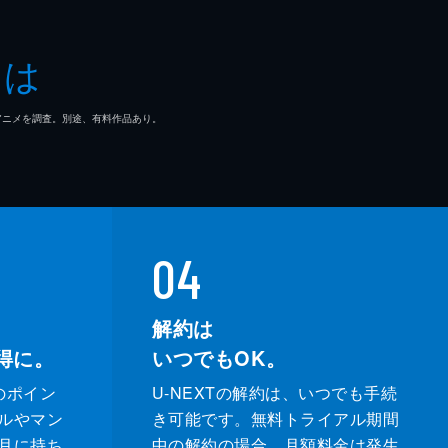
る
とは
悪
マ/アニメを調査。別途、有料作品あり。
球
ル
04
解約は
得に。
いつでもOK。
のポイン
U-NEXTの解約は、いつでも手続
ルやマン
き可能です。無料トライアル期間
月に持ち
中の解約の場合、月額料金は発生