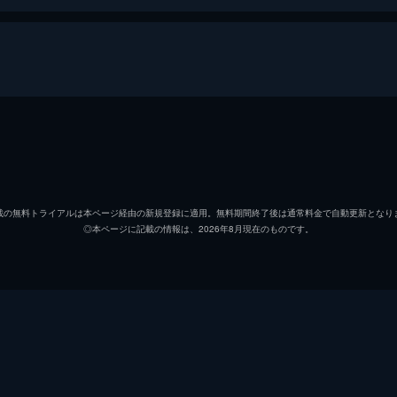
川上監督は、理論を越えた野性味溢れる「侍」を求めていた。
と聞いて川上は土佐へ向かい、あまりにも破天荒な男・番場蛮
番場蛮
富山敬
八幡太郎平
納谷六
載の無料トライアルは本ページ経由の新規登録に適用。無料期間終了後は通常料金で自動更新となり
◎本ページに記載の情報は、2026年8月現在のものです。
南理香
武藤礼
を前に、大洋ホエールズのスカウトマンが蛮に注目していた。
いがためにスカウトマンを意識し過ぎ、ノーコンになる悪癖を
番場ユキ
吉田理
眉月光
井上真
大砲万作
西尾徳
したのは蛮だった。しかし巨人に敵意を抱く蛮にきっぱりと断