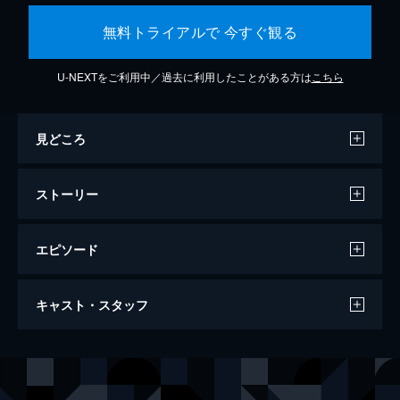
無料トライアルで 今すぐ観る
U-NEXTをご利用中／過去に利用したことがある方は
こちら
見どころ
ストーリー
エピソード
17歳のカルテ
キャスト・スタッフ
128分
出演
スザンナ
ウィノナ・ライダー
リサ
アンジェリーナ・ジョリー