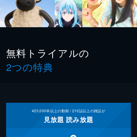
無料トライアルの
2つの特典
420,000
本以上の動画 /
210
誌以上の雑誌が
見放題
読み放題