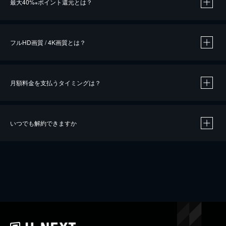
最大40%
ポイント還元とは？
※
※
作品によって必要なポイントが異なります。
フルHD画質 / 4K画質とは？
月額料金を支払うタイミングは？
※
40％ポイント還元の対象は、クレジットカード決済による作品の購入 / レンタルです。
※
iOSアプリのUコイン決済による作品の購入 / レンタルは、20％のポイント還元です。
※
還元の対象外となる決済方法や商品があります。くわしくは
こちら
をご確認ください。
いつでも解約できますか
こちら