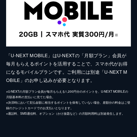
「U-NEXT MOBILE」はU-NEXTの「月額プラン」会員が
毎月もらえるポイントを活用することで、スマホ代がお得
になるモバイルプランです。ご利用には別途「U-NEXT M
OBILE」のお申し込みが必要となります。
※U-NEXTの月額プラン会員が毎月もらえる1,200円分のポイントを、U-NEXT MOBILEの
月額基本料の支払いに充てた場合。
※決済時において支払金額に相当するポイントを保有していない場合、差額分の料金はご登
録のクレジットカードでのお支払いとなります。
※通話料、SMS通信料、オプション（かけ放題など）の月額利用料は別途発生します。