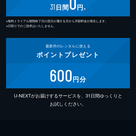
0
31
日間
円
※
※無料トライアル期間終了日の翌日が属する月から月額料金が発生します。
※日割りでのご請求はいたしません。
最新作の
レンタルに使える
ポイント
プレゼント
600
円分
U-NEXTがお届けするサービスを、31日間ゆっくりと
お試しください。