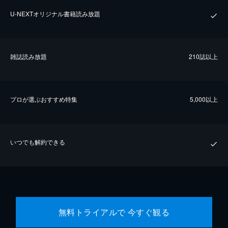
U-NEXTオリジナル書籍読み放題
雑誌読み放題
210誌以上
プロが選ぶおすすめ特集
5,000以上
いつでも解約できる
無料トライアルで 今すぐ観る