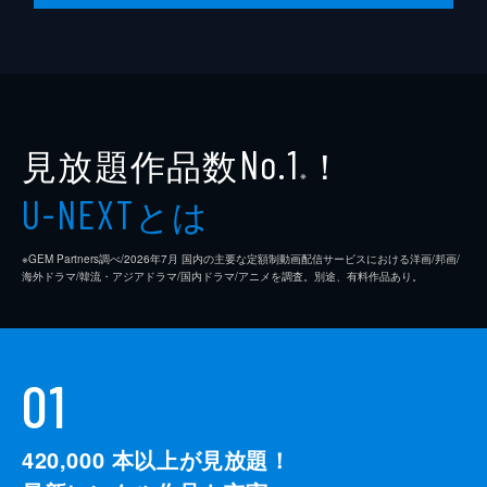
見放題作品数
！
No.1
※
とは
U-NEXT
※GEM Partners調べ/2026年7⽉ 国内の主要な定額制動画配信サービスにおける洋画/邦画/
海外ドラマ/韓流・アジアドラマ/国内ドラマ/アニメを調査。別途、有料作品あり。
01
420,000
本以上が見放題！