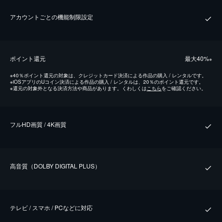
アカウントごとの機能制限設定
ポイント還元
最⼤40%
※
※
40％ポイント還元の対象は、クレジットカード決済による作品の購入 / レンタルです。
※
iOSアプリのUコイン決済による作品の購入 / レンタルは、20％のポイント還元です。
※
還元の対象外となる決済方法や商品があります。くわしくは
こちら
をご確認ください。
フルHD画質 / 4K画質
⾼⾳質（DOLBY DIGITAL PLUS）
テレビ / スマホ / PCなどに対応