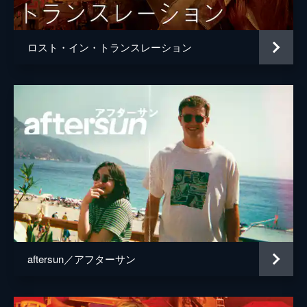
ミシャ・コリンズ
ジリアン・アルメナンテ
ロスト・イン・トランスレーション
監督
ジェームズ・マンゴールド
脚本
ジェームズ・マンゴールド
リサ・ルーマー
アンナ・ハミルトン・フェラン
原作
スザンナ・ケイセン
音楽
マイケル・ダナ
製作
ダグラス・ウィック
キャシー・コンラッド
aftersun／アフターサン