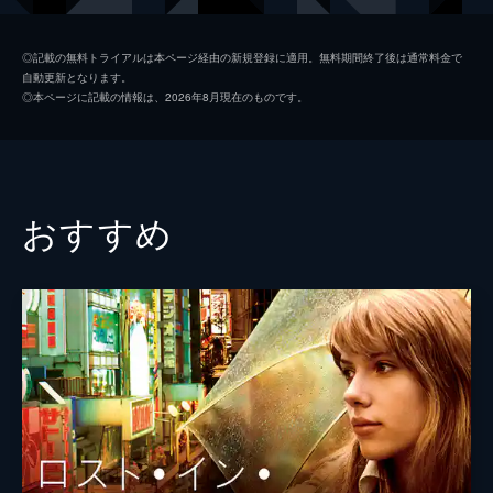
ジョージーナ
クレア・デュヴァル
◎記載の無料トライアルは本ページ経由の新規登録に適用。無料期間終了後は通常料金で
自動更新となります。
ヴァレリー
ウーピー・ゴールドバーグ
◎本ページに記載の情報は、2026年8月現在のものです。
トビー
ジャレッド・レト
ブリタニー・マーフィ
エリザベス・モス
おすすめ
アンジェラ・ベティス
ジェフリー・タンバー
ウィック
ヴァネッサ・レッドグレーヴ
トラヴィス・ファイン
ケイディー・ストリックランド
レイ・ベイカー