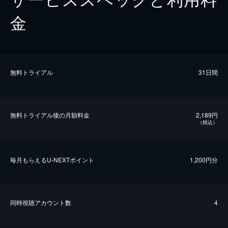
金
無料トライアル
31日間
無料トライアル後の⽉額料金
2,189円
（税込）
毎⽉もらえるU-NEXTポイント
1,200円分
同時視聴アカウント数
4