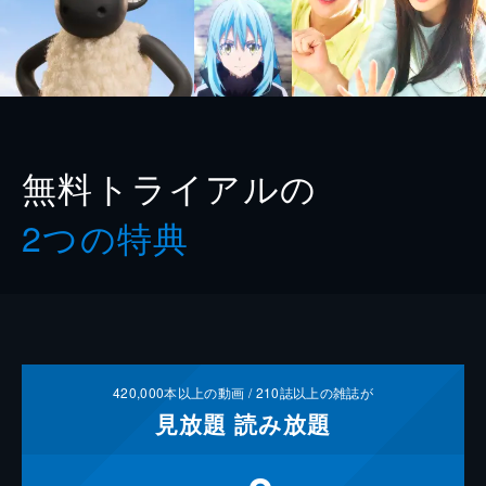
無料トライアルの
2つの特典
420,000
本以上の動画 /
210
誌以上の雑誌が
見放題
読み放題