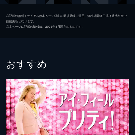
ヴィクター
ガエル・ガルシア・ベルナル
◎記載の無料トライアルは本ページ経由の新規登録に適用。無料期間終了後は通常料金で
自動更新となります。
ロレンツォ
フランコ・ネロ
◎本ページに記載の情報は、2026年8月現在のものです。
クレア
ヴァネッサ・レッドグレーヴ
マルシア・デボニス
ルイーザ・ラニエリ
おすすめ
マリナ・マッシローニ
リディア・ビオンディ
ミレーナ・ヴコティッチ
ルイーザ・デ・サンティス
ファビオ・テスティ
監督
ゲイリー・ウィニック