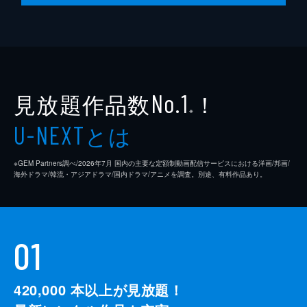
見放題作品数
！
No.1
※
とは
U-NEXT
※GEM Partners調べ/2026年7⽉ 国内の主要な定額制動画配信サービスにおける洋画/邦画/
海外ドラマ/韓流・アジアドラマ/国内ドラマ/アニメを調査。別途、有料作品あり。
01
420,000
本以上が見放題！