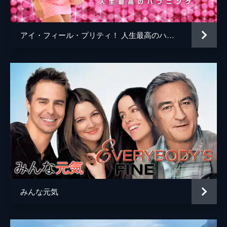
脚本
ホセ・リベーラ
ティム・サリヴァン
アイ・フィール・プリティ！ 人生最高のハプニング
音楽
アンドレア・グエラ
製作
キャロライン・カプラン
エレン・バーキン
マーク・キャントン
みんな元気