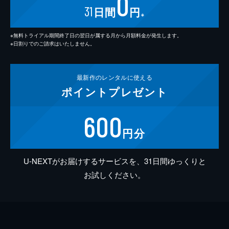
0
31
日間
円
※
※無料トライアル期間終了日の翌日が属する月から月額料金が発生します。
※日割りでのご請求はいたしません。
最新作の
レンタルに使える
ポイント
プレゼント
600
円分
U-NEXTがお届けするサービスを、31日間ゆっくりと
お試しください。