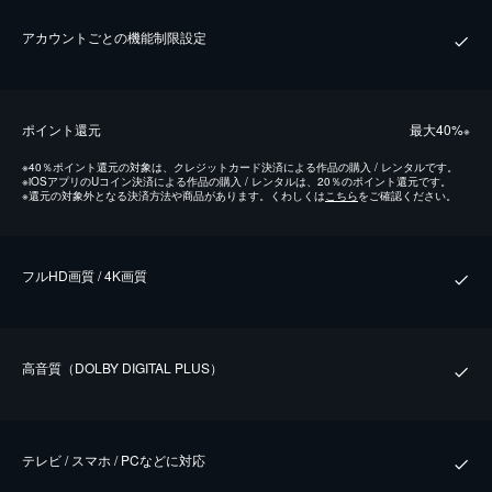
アカウントごとの機能制限設定
ポイント還元
最⼤40%
※
※
40％ポイント還元の対象は、クレジットカード決済による作品の購入 / レンタルです。
※
iOSアプリのUコイン決済による作品の購入 / レンタルは、20％のポイント還元です。
※
還元の対象外となる決済方法や商品があります。くわしくは
こちら
をご確認ください。
フルHD画質 / 4K画質
⾼⾳質（DOLBY DIGITAL PLUS）
テレビ / スマホ / PCなどに対応