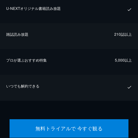
U-NEXTオリジナル書籍読み放題
雑誌読み放題
210誌以上
プロが選ぶおすすめ特集
5,000以上
いつでも解約できる
無料トライアルで 今すぐ観る