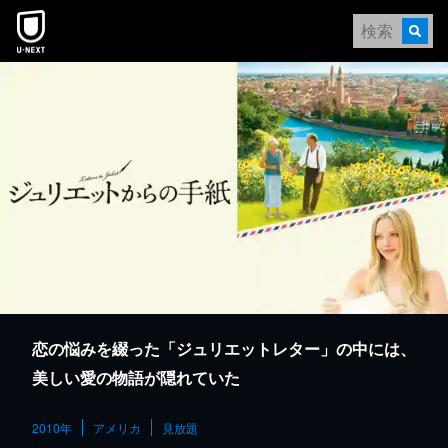
本文へスキップ
恋の悩みを綴った「ジュリエットレター」の中には、
美しい愛の物語が隠れていた
2010年
アメリカ
見放題