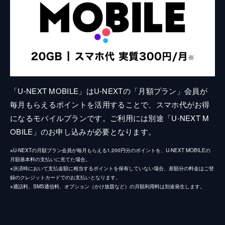
「U-NEXT MOBILE」はU-NEXTの「月額プラン」会員が
毎月もらえるポイントを活用することで、スマホ代がお得
になるモバイルプランです。ご利用には別途「U-NEXT M
OBILE」のお申し込みが必要となります。
※U-NEXTの月額プラン会員が毎月もらえる1,200円分のポイントを、U-NEXT MOBILEの
月額基本料の支払いに充てた場合。
※決済時において支払金額に相当するポイントを保有していない場合、差額分の料金はご登
録のクレジットカードでのお支払いとなります。
※通話料、SMS通信料、オプション（かけ放題など）の月額利用料は別途発生します。