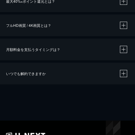
最大40%
ポイント還元とは？
※
※
作品によって必要なポイントが異なります。
フルHD画質 / 4K画質とは？
月額料金を支払うタイミングは？
※
40％ポイント還元の対象は、クレジットカード決済による作品の購入 / レンタルです。
※
iOSアプリのUコイン決済による作品の購入 / レンタルは、20％のポイント還元です。
※
還元の対象外となる決済方法や商品があります。くわしくは
こちら
をご確認ください。
いつでも解約できますか
こちら