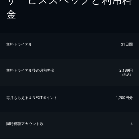
金
無料トライアル
31日間
無料トライアル後の⽉額料金
2,189円
（税込）
毎⽉もらえるU-NEXTポイント
1,200円分
同時視聴アカウント数
4