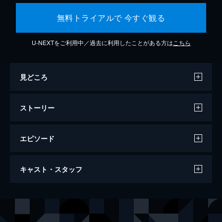
無料トライアルで 今すぐ観る
U-NEXTをご利用中／過去に利用したことがある方は
こちら
見どころ
ストーリー
エピソード
ジュリエットからの手紙
キャスト・スタッフ
105分
出演
ソフィ
アマンダ・セイフライド
チャーリー
クリストファー・イーガン