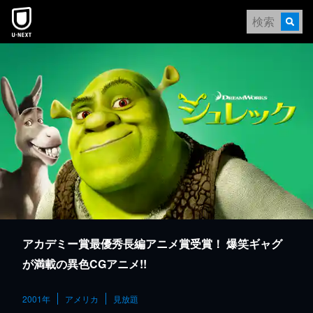
本文へスキップ
アカデミー賞最優秀長編アニメ賞受賞！ 爆笑ギャグ
が満載の異色CGアニメ!!
2001年
アメリカ
見放題