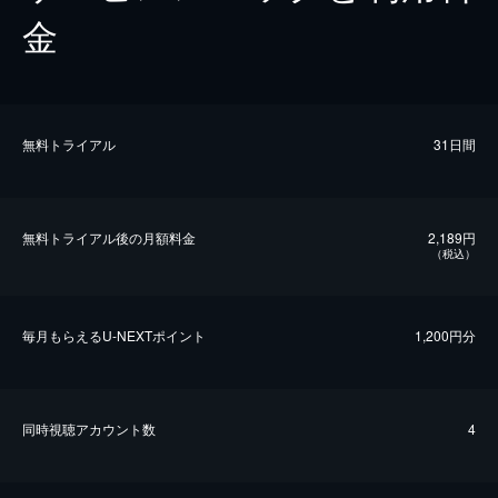
金
無料トライアル
31日間
無料トライアル後の⽉額料金
2,189円
（税込）
毎⽉もらえるU-NEXTポイント
1,200円分
同時視聴アカウント数
4