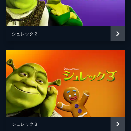
原作
ウィリアム・スタイグ
音楽
ハリー・グレッグソン＝ウィリアムズ
ジョン・パウエル
シュレック２
製作
ジェフリー・カッツェンバーグ
アーロン・ワーナー
ジョン・Ｈ・ウィリアムズ
シュレック３