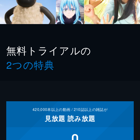
無料トライアルの
2つの特典
420,000
本以上の動画 /
210
誌以上の雑誌が
見放題
読み放題
0