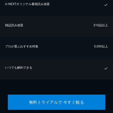
U-NEXTオリジナル書籍読み放題
雑誌読み放題
210誌以上
プロが選ぶおすすめ特集
5,000以上
いつでも解約できる
無料トライアルで 今すぐ観る