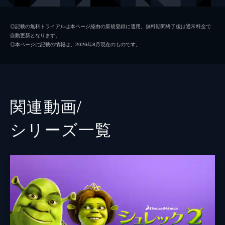
ナ姫を救出することに。
91分
プリンセス・フィオナ
キャメロン・ディアス
◎記載の無料トライアルは本ページ経由の新規登録に適用。無料期間終了後は通常料金で
自動更新となります。
ファークアード卿
ジョン・リスゴー
◎本ページに記載の情報は、2026年8月現在のものです。
ロビン・フッド
ヴァンサン・カッセル
ピーター・デニス
ジム・カミングス
関連動画/
監督
アンドリュー・アダムソン
シリーズ⼀覧
ヴィッキー・ジェンソン
脚本
テッド・エリオット
テリー・ロッシオ
ジョー・スティルマン
ロジャー・Ｓ・Ｈ・シュルマン