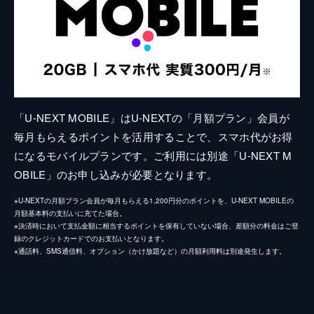
「U-NEXT MOBILE」はU-NEXTの「月額プラン」会員が
毎月もらえるポイントを活用することで、スマホ代がお得
になるモバイルプランです。ご利用には別途「U-NEXT M
OBILE」のお申し込みが必要となります。
※U-NEXTの月額プラン会員が毎月もらえる1,200円分のポイントを、U-NEXT MOBILEの
月額基本料の支払いに充てた場合。
※決済時において支払金額に相当するポイントを保有していない場合、差額分の料金はご登
録のクレジットカードでのお支払いとなります。
※通話料、SMS通信料、オプション（かけ放題など）の月額利用料は別途発生します。