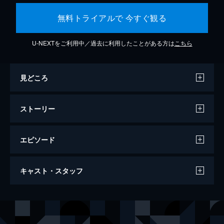
無料トライアルで 今すぐ観る
U-NEXTをご利用中／過去に利用したことがある方は
こちら
見どころ
ストーリー
エピソード
シュレック
キャスト・スタッフ
怪物シュレックが住む静かな沼は、横暴なフ
ァークアード卿から逃げてきたおとぎ話の主
人公たちで大混雑。シュレックはファークア
声の出演
シュレック
マイク・マイヤーズ
ード卿と交渉し、ドラゴンに囚われたフィオ
ドンキー
エディ・マーフィ