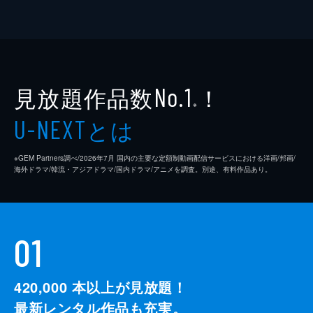
見放題作品数
！
No.1
※
とは
U-NEXT
※GEM Partners調べ/2026年7⽉ 国内の主要な定額制動画配信サービスにおける洋画/邦画/
海外ドラマ/韓流・アジアドラマ/国内ドラマ/アニメを調査。別途、有料作品あり。
01
420,000
本以上が見放題！
最新レンタル作品も充実。