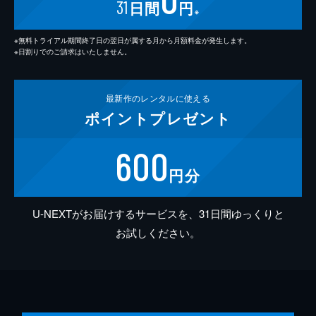
31
日間
円
※
※無料トライアル期間終了日の翌日が属する月から月額料金が発生します。
※日割りでのご請求はいたしません。
最新作の
レンタルに使える
ポイント
プレゼント
600
円分
U-NEXTがお届けするサービスを、31日間ゆっくりと
お試しください。