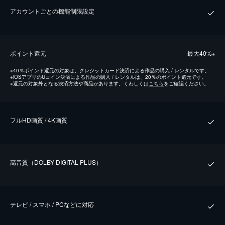
アカウントごとの機能制限設定
ポイント還元
最⼤40%
※
※
40％ポイント還元の対象は、クレジットカード決済による作品の購入 / レンタルです。
※
iOSアプリのUコイン決済による作品の購入 / レンタルは、20％のポイント還元です。
※
還元の対象外となる決済方法や商品があります。くわしくは
こちら
をご確認ください。
フルHD画質 / 4K画質
⾼⾳質（DOLBY DIGITAL PLUS）
テレビ / スマホ / PCなどに対応