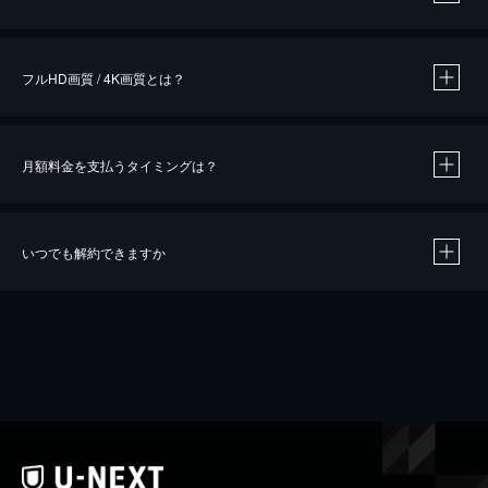
※
作品によって必要なポイントが異なります。
フルHD画質 / 4K画質とは？
月額料金を支払うタイミングは？
※
40％ポイント還元の対象は、クレジットカード決済による作品の購入 / レンタルです。
※
iOSアプリのUコイン決済による作品の購入 / レンタルは、20％のポイント還元です。
※
還元の対象外となる決済方法や商品があります。くわしくは
こちら
をご確認ください。
いつでも解約できますか
こちら