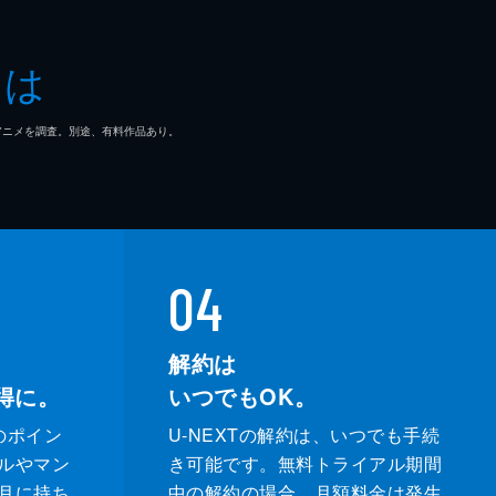
とは
マ/アニメを調査。別途、有料作品あり。
04
解約は
得に。
いつでもOK。
のポイン
U-NEXTの解約は、いつでも手続
ルやマン
き可能です。無料トライアル期間
月に持ち
中の解約の場合、月額料金は発生