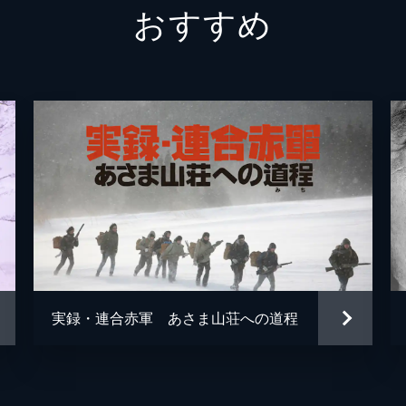
おすすめ
石山健二郎
小沢栄太郎
藤村志保
長谷川待子
岸輝子
加藤嘉
永田靖
実録・連合赤軍 あさま山荘への道程
加藤武
下絛正巳