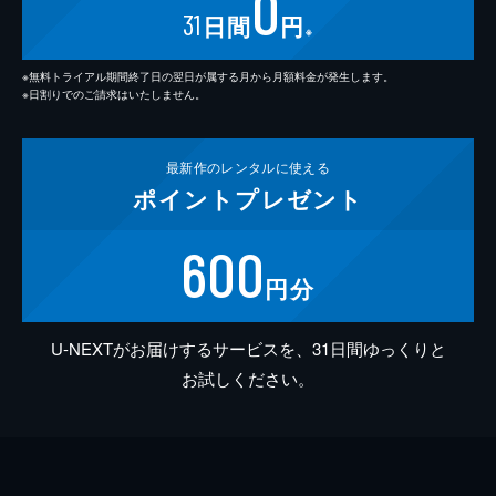
0
31
日間
円
※
※無料トライアル期間終了日の翌日が属する月から月額料金が発生します。
※日割りでのご請求はいたしません。
最新作の
レンタルに使える
ポイント
プレゼント
600
円分
U-NEXTがお届けするサービスを、31日間ゆっくりと
お試しください。