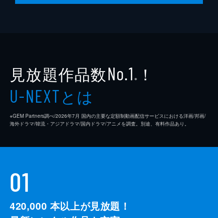
見放題作品数
！
No.1
※
とは
U-NEXT
※GEM Partners調べ/2026年7⽉ 国内の主要な定額制動画配信サービスにおける洋画/邦画/
海外ドラマ/韓流・アジアドラマ/国内ドラマ/アニメを調査。別途、有料作品あり。
01
420,000
本以上が見放題！