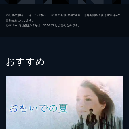
レイモン・ペルグラン
◎記載の無料トライアルは本ページ経由の新規登録に適用。無料期間終了後は通常料金で
自動更新となります。
クラウディア・マルサーニ
◎本ページに記載の情報は、2026年8月現在のものです。
アンドレア・フェレオル
監督
サルヴァトーレ・サンペリ
脚本
オッタヴィオ・ジェンマ
おすすめ
サルヴァトーレ・サンペリ
音楽
リズ・オルトラーニ