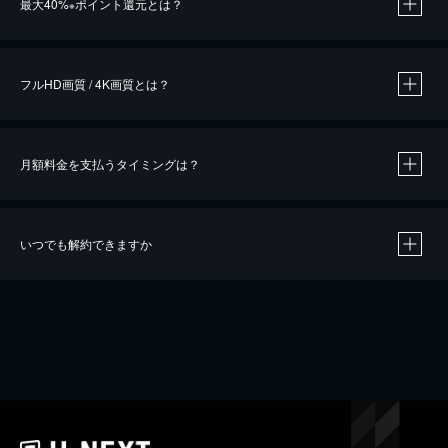
最大40%
ポイント還元とは？
※
※
作品によって必要なポイントが異なります。
フルHD画質 / 4K画質とは？
月額料金を支払うタイミングは？
※
40％ポイント還元の対象は、クレジットカード決済による作品の購入 / レンタルです。
※
iOSアプリのUコイン決済による作品の購入 / レンタルは、20％のポイント還元です。
※
還元の対象外となる決済方法や商品があります。くわしくは
こちら
をご確認ください。
いつでも解約できますか
こちら