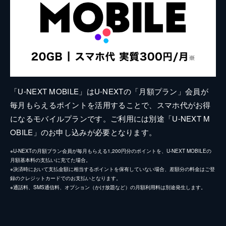
「U-NEXT MOBILE」はU-NEXTの「月額プラン」会員が
毎月もらえるポイントを活用することで、スマホ代がお得
になるモバイルプランです。ご利用には別途「U-NEXT M
OBILE」のお申し込みが必要となります。
※U-NEXTの月額プラン会員が毎月もらえる1,200円分のポイントを、U-NEXT MOBILEの
月額基本料の支払いに充てた場合。
※決済時において支払金額に相当するポイントを保有していない場合、差額分の料金はご登
録のクレジットカードでのお支払いとなります。
※通話料、SMS通信料、オプション（かけ放題など）の月額利用料は別途発生します。