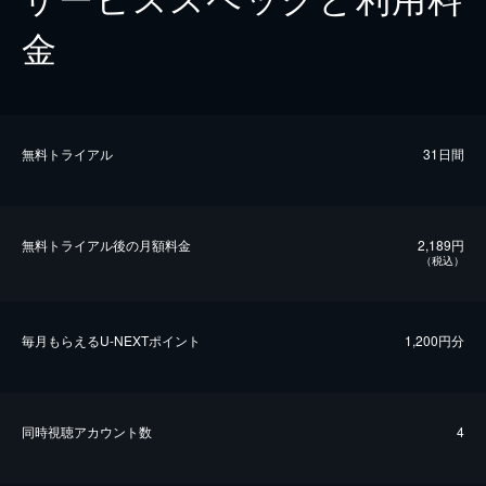
金
無料トライアル
31日間
無料トライアル後の⽉額料金
2,189円
（税込）
毎⽉もらえるU-NEXTポイント
1,200円分
同時視聴アカウント数
4