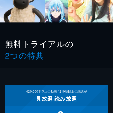
無料トライアルの
2つの特典
420,000
本以上の動画 /
210
誌以上の雑誌が
見放題
読み放題