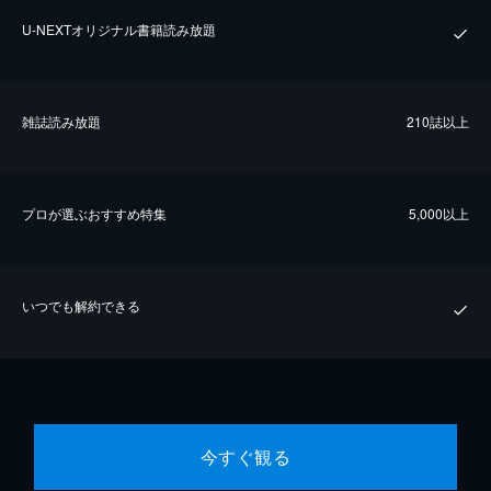
U-NEXTオリジナル書籍読み放題
雑誌読み放題
210誌以上
プロが選ぶおすすめ特集
5,000以上
いつでも解約できる
今すぐ観る