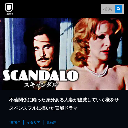
本文へスキップ
不倫関係に陥った身分ある人妻が破滅していく様をサ
スペンスフルに描いた官能ドラマ
1976年
イタリア
見放題