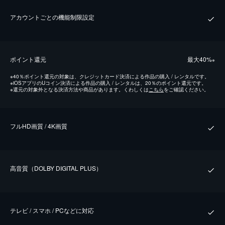
アカウントごとの機能制限設定
ポイント還元
最⼤40%
※
※
40％ポイント還元の対象は、クレジットカード決済による作品の購入 / レンタルです。
※
iOSアプリのUコイン決済による作品の購入 / レンタルは、20％のポイント還元です。
※
還元の対象外となる決済方法や商品があります。くわしくは
こちら
をご確認ください。
フルHD画質 / 4K画質
⾼⾳質（DOLBY DIGITAL PLUS）
テレビ / スマホ / PCなどに対応