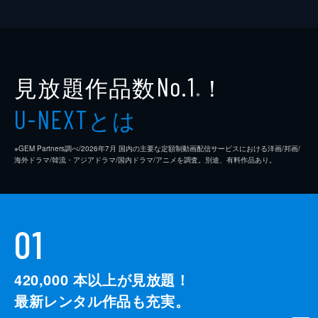
見放題作品数
！
No.1
※
とは
U-NEXT
※GEM Partners調べ/2026年7⽉ 国内の主要な定額制動画配信サービスにおける洋画/邦画/
海外ドラマ/韓流・アジアドラマ/国内ドラマ/アニメを調査。別途、有料作品あり。
01
420,000
本以上が見放題！
最新レンタル作品も充実。