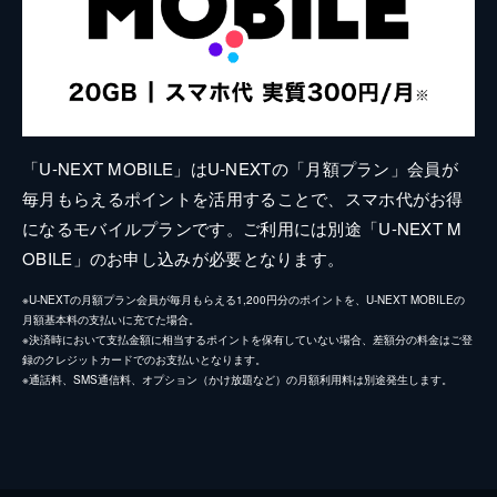
「U-NEXT MOBILE」はU-NEXTの「月額プラン」会員が
毎月もらえるポイントを活用することで、スマホ代がお得
になるモバイルプランです。ご利用には別途「U-NEXT M
OBILE」のお申し込みが必要となります。
※U-NEXTの月額プラン会員が毎月もらえる1,200円分のポイントを、U-NEXT MOBILEの
月額基本料の支払いに充てた場合。
※決済時において支払金額に相当するポイントを保有していない場合、差額分の料金はご登
録のクレジットカードでのお支払いとなります。
※通話料、SMS通信料、オプション（かけ放題など）の月額利用料は別途発生します。