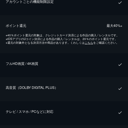
アカウントごとの機能制限設定
ポイント還元
最⼤40%
※
※
40％ポイント還元の対象は、クレジットカード決済による作品の購入 / レンタルです。
※
iOSアプリのUコイン決済による作品の購入 / レンタルは、20％のポイント還元です。
※
還元の対象外となる決済方法や商品があります。くわしくは
こちら
をご確認ください。
フルHD画質 / 4K画質
⾼⾳質（DOLBY DIGITAL PLUS）
テレビ / スマホ / PCなどに対応