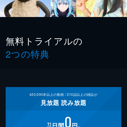
無料トライアルの
2つの特典
420,000
本以上の動画 /
210
誌以上の雑誌が
見放題
読み放題
0
31
日間
円
※