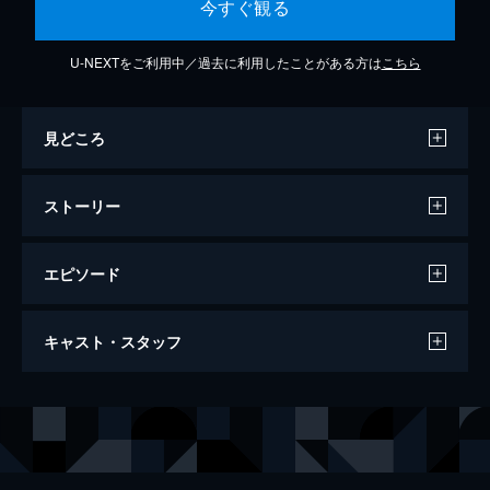
今すぐ観る
U-NEXTをご利用中／過去に利用したことがある方は
こちら
見どころ
ストーリー
エピソード
スチームボーイ
キャスト・スタッフ
126分
声の出演
レイ
鈴木杏
スカーレット
小西真奈美