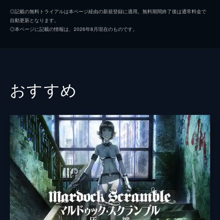
ロイド
中村嘉葎雄
◎記載の無料トライアルは本ページ経由の新規登録に適用。無料期間終了後は通常料金で
自動更新となります。
エディ
津嘉山正種
◎本ページに記載の情報は、2026年8月現在のものです。
ロバート
児玉清
デイビッド
沢村一樹
サイモン
斉藤暁
おすすめ
アルフレッド
寺島進
監督
大友克洋
脚本
大友克洋
村井さだゆき
音楽
スティーヴ・ジャブロンスキー
演出
高木真司
アニメーション制作
サンライズ