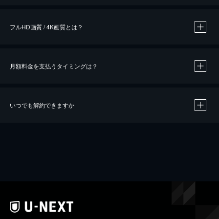
フルHD画質 / 4K画質とは？
月額料金を支払うタイミングは？
※
40％ポイント還元の対象は、クレジットカード決済による作品の購入 / レンタルです。
※
iOSアプリのUコイン決済による作品の購入 / レンタルは、20％のポイント還元です。
※
還元の対象外となる決済方法や商品があります。くわしくは
こちら
をご確認ください。
いつでも解約できますか
こちら