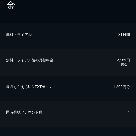
金
無料トライアル
31日間
無料トライアル後の⽉額料金
2,189円
（税込）
毎⽉もらえるU-NEXTポイント
1,200円分
同時視聴アカウント数
4